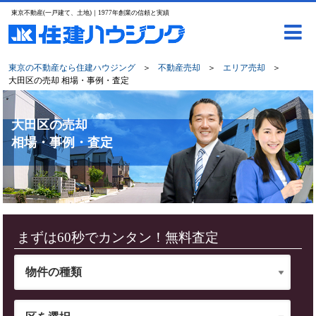
東京不動産(一戸建て、土地)｜1977年創業の信頼と実績
東京の不動産なら住建ハウジング
＞
不動産売却
＞
エリア売却
＞
大田区の売却 相場・事例・査定
大田区の売却
相場・事例・査定
まずは60秒でカンタン！無料査定