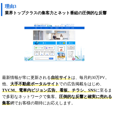
理由3
業界トップクラスの集客力とネット番組の圧倒的な反響
最新情報が常に更新される
自社サイト
は、毎月約30万PV。
他、
大手不動産ポータルサイト
での広告掲載をはじめ、
TVCM、電車内ビジョン広告、看板、チラシ、SNS
に至るま
で多彩なネットワークで集客。
圧倒的な反響と確実に売れる
集客
網でお客様の期待にお応えします。