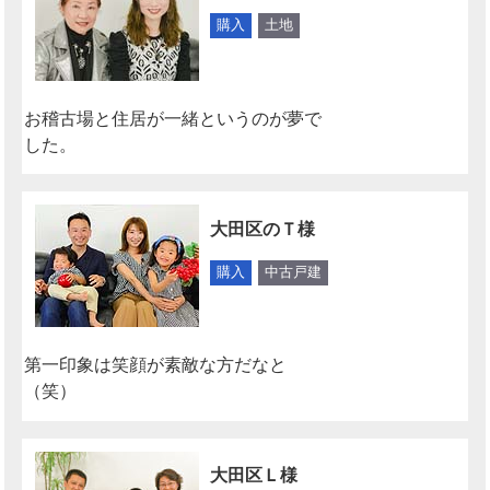
購入
土地
お稽古場と住居が一緒というのが夢で
した。
大田区のＴ様
購入
中古戸建
第一印象は笑顔が素敵な方だなと
（笑）
大田区Ｌ様