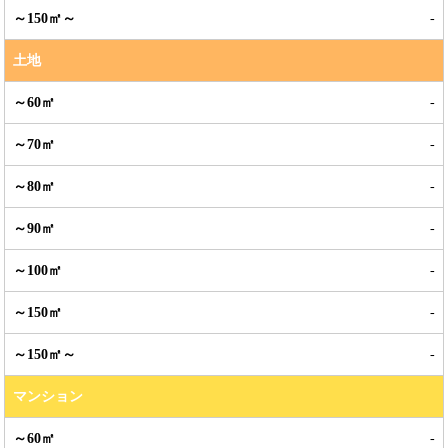
-
土地
-
-
-
-
-
-
-
マンション
-