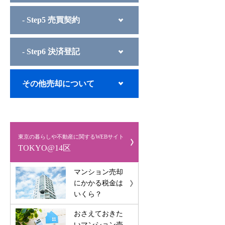
- Step5 売買契約
- Step6 決済登記
その他売却について
東京の暮らしや不動産に関するWEBサイト
TOKYO@14区
マンション売却
にかかる税金は
いくら？
おさえておきた
いマンション売