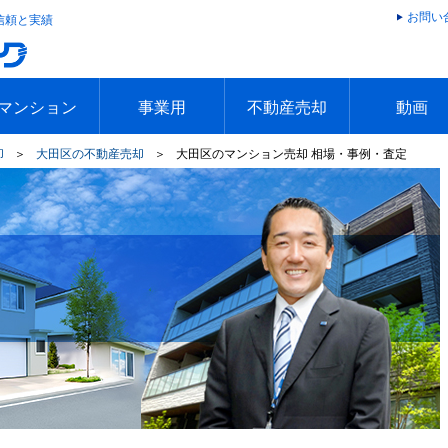
お問い
の信頼と実績
マンション
事業用
不動産売却
動画
却
＞
大田区の不動産売却
＞
大田区のマンション売却 相場・事例・査定
件
件
エリアで探す
沿線で探す
本日のおすすめ物件
今週のおすすめ物件
エリアで探す
沿線で探す
本日のおすすめ物件
今週のおすすめ物件
不動産売却トップ
簡単無料査定
不動産売却の流れ
不動産売却 Q&A
海外からの不動産売買
住まなび
TVCMギ
放送スケジ
お客様の声