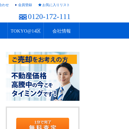
合わせ
会員登録
お気に入りリスト
0120-172-111
TOKYO@14区
会社情報
ャラリー
ュール
TOKYO@14区トップ
ブランド 高級住宅街
住まいのお役立ち
税・住宅ローン
不動産投資のポイント
防災！東京の地震
地域情報TOKYOさんぽ
会社概要
アクセス
営業採用情報
住建ハウジング上原支店
住建ハウジング中野