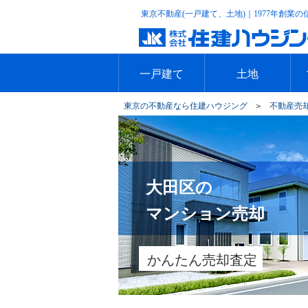
東京不動産(一戸建て、土地)｜1977年創業
一戸建て
土地
東京の不動産なら住建ハウジング
＞
不動産売
エリアで探す
沿線で探す
新築一戸建て
中古一戸建て
本日のおすすめ物件
今週のおすすめ物件
エリアで探す
沿線で探す
本日のおすすめ物
今週のおすすめ物
大田区の
マンション売却
かんたん売却査定