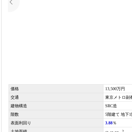
価格
13,500万円
交通
東京メトロ副都
建物構造
SRC造
階数
5階建て 地下1
表面利回り
3.88
％
土地面積
2