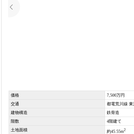
価格
7,500万円
交通
都電荒川線 東
建物構造
鉄骨造
階数
4階建て
土地面積
2
約45.55m