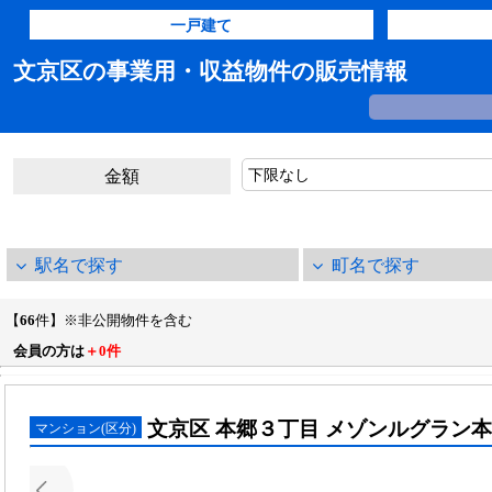
一戸建て
文京区の事業用・収益物件の販売情報
金額
駅名で探す
町名で探す
【
66
件】※非公開物件を含む
会員の方は
＋0件
文京区 本郷３丁目 メゾンルグラン
マンション(区分)