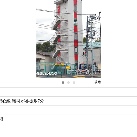
心線 雑司が谷徒歩7分
階