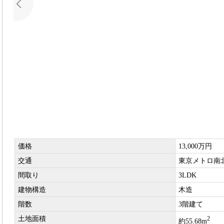
価格
13,000万円
交通
東京メトロ南北
間取り
3LDK
建物構造
木造
階数
3階建て
土地面積
2
約55.68m