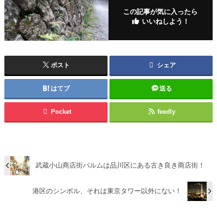
この記事が気に入ったら
いいねしよう！
ポスト
シェア
はてブ
送る
Pocket
feedly
武蔵小山商店街パルムは品川区にある古き良き商店街！
港区のシンボル、それは東京タワー以外にない！