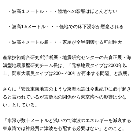
・波高１メートル・・・陸地への影響はほとんどない
・波高1.5メートル・・・低地での床下浸水が懸念される
・波高４メートル超・・・家屋が全半倒壊する可能性大
産業技術総合研究所活断層・地震研究センターの宍倉正展・海
溝型地震履歴研究チーム長は、「元禄地震タイプは2000年以
上、関東大震災タイプは200～400年が再来する間隔」と説明。
さらに「安政東海地震のような東海地震は今世紀中に必ず起き
ると言われているが震源地の関係から東京湾への影響は少な
い」としている。
「水深が数十メートルと浅いので津波のエネルギーを減衰する
東京湾では神経質に津波を心配する必要はない
」とのこと。