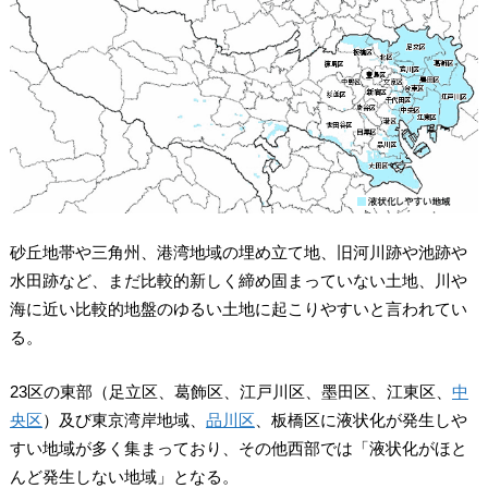
砂丘地帯や三角州、港湾地域の埋め立て地、旧河川跡や池跡や
水田跡など、まだ比較的新しく締め固まっていない土地、川や
海に近い比較的地盤のゆるい土地に起こりやすいと言われてい
る。
23区の東部（足立区、葛飾区、江戸川区、墨田区、江東区、
中
央区
）及び東京湾岸地域、
品川区
、板橋区に液状化が発生しや
すい地域が多く集まっており、その他
西部では「液状化がほと
んど発生しない地域」
となる。