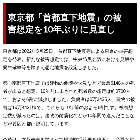
東京都「首都直下地震」の被
害想定を10年ぶりに見直し
東京都は2022年5月25日、首都直下地震等による東京の被害想
定を発表。新たな被害想定では、中央防災会議における見解や
発生確率等を踏まえ想定地震を設定しました。
都心南部直下地震では建物の倒壊や火災などで最悪6148人の死
者が出ると想定。10年前に出された死者数の想定は約9700人
で、およそ6割に減少しました。負傷者は9万3435人、建物の被
害は19万4431棟で、これらも10年前のおよそ6割です。被害想
定数が減ったのは、建物の耐震化などが10年間で進んだことな
どが要因と都は説明しています。
今後は、本報告書を踏まえて地域防災計画を修正し、必要な対