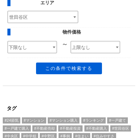
エリア
物件価格
～
この条件で検索する
タグ
#24節気
#マンション
#マンション購入
#ランキング
#一戸建て
#一戸建て購入
#不動産売却
#不動産投資
#不動産購入
#世田谷区
#中央区
#中学校
#中野区
#事例
#住まい
#住みやすさ