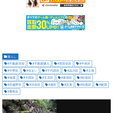
暮らし
#不動産売却
#不動産購入
#世田谷区
#中央区
#中野区
#住まい
#千代田区
#品川区
#土地
#地震
#大田区
#文京区
#新宿区
#杉並区
#武蔵野市
#渋谷区
#港区
#災害
#目黒区
#耐震
#豊島区