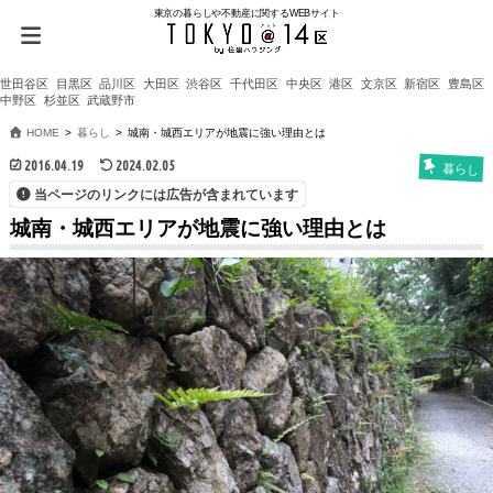
東京の暮らしや不動産に関するWEBサイト
世田谷区
目黒区
品川区
大田区
渋谷区
千代田区
中央区
港区
文京区
新宿区
豊島区
中野区
杉並区
武蔵野市
HOME
暮らし
城南・城西エリアが地震に強い理由とは
2016.04.19
2024.02.05
暮らし
当ページのリンクには広告が含まれています
城南・城西エリアが地震に強い理由とは