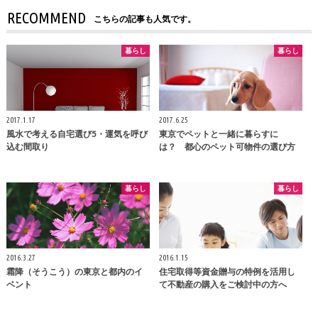
RECOMMEND
こちらの記事も人気です。
暮らし
暮らし
2017.1.17
2017.6.25
風水で考える自宅選び5・運気を呼び
東京でペットと一緒に暮らすに
込む間取り
は？ 都心のペット可物件の選び方
暮らし
暮らし
2016.3.27
2016.1.15
霜降（そうこう）の東京と都内のイ
住宅取得等資金贈与の特例を活用し
ベント
て不動産の購入をご検討中の方へ