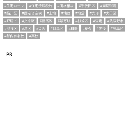
#住宅ローン
#住宅優遇税制
#価格相場
#千代田区
#周辺環境
#品川区
#固定資産税
#土地
#地価
#地震
#売却
#大田区
#戸建て
#文京区
#新宿区
#最寄駅
#杉並区
#査定
#武蔵野市
#渋谷区
#港区
#災害
#目黒区
#相場
#税金
#老後
#豊島区
#都内有名校
#高校
PR