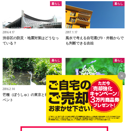
暮らし
暮らし
2016.4.17
2017.1.17
渋谷区の防災・地震対策はどうなっ
風水で考える自宅選び3・外観からで
ている？
も判断できる吉凶
暮らし
暮らし
2016.2.14
2016.2.13
芒種（ぼうしゅ）の東京と都内のイ
立夏（りっか）の東京と都内のイベ
ベント
ント