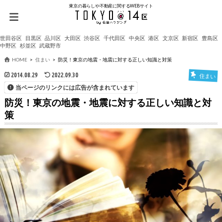
東京の暮らしや不動産に関するWEBサイト
世田谷区
目黒区
品川区
大田区
渋谷区
千代田区
中央区
港区
文京区
新宿区
豊島区
中野区
杉並区
武蔵野市
HOME
住まい
防災！東京の地震・地震に対する正しい知識と対策
2014.08.29
2022.09.30
住まい
当ページのリンクには広告が含まれています
防災！東京の地震・地震に対する正しい知識と対
策