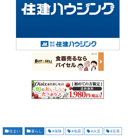
住まい
暮らし
#保険
#地震
#火災
#災害