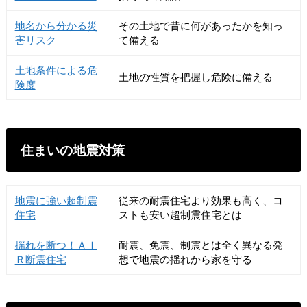
地名から分かる災
その土地で昔に何があったかを知っ
害リスク
て備える
土地条件による危
土地の性質を把握し危険に備える
険度
住まいの地震対策
地震に強い超制震
従来の耐震住宅より効果も高く、コ
住宅
ストも安い超制震住宅とは
揺れを断つ！ＡＩ
耐震、免震、制震とは全く異なる発
Ｒ断震住宅
想で地震の揺れから家を守る