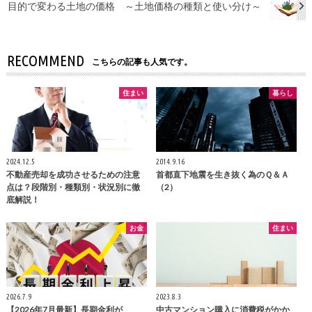
目的で変わる土地の価格 ～土地価格の種類と使い分け～
RECOMMEND
こちらの記事も人気です。
住まい
暮らし
2024.12.5
2014.9.16
不動産売却を成功させるための注意
首都直下地震を生き抜く為のＱ＆Ａ
点は？段階別・種類別・状況別に徹
（2）
底解説！
お金
住まい
2026.7.9
2023.8.3
【2026年7月最新】長期金利が
中古マンション購入に消費税がかか