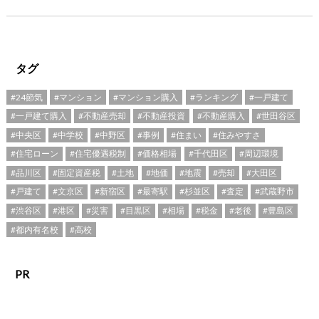
タグ
#24節気
#マンション
#マンション購入
#ランキング
#一戸建て
#一戸建て購入
#不動産売却
#不動産投資
#不動産購入
#世田谷区
#中央区
#中学校
#中野区
#事例
#住まい
#住みやすさ
#住宅ローン
#住宅優遇税制
#価格相場
#千代田区
#周辺環境
#品川区
#固定資産税
#土地
#地価
#地震
#売却
#大田区
#戸建て
#文京区
#新宿区
#最寄駅
#杉並区
#査定
#武蔵野市
#渋谷区
#港区
#災害
#目黒区
#相場
#税金
#老後
#豊島区
#都内有名校
#高校
PR