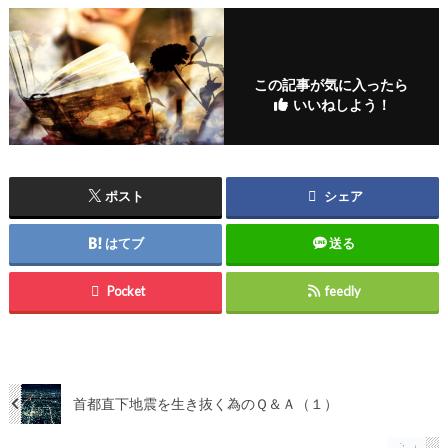
この記事が気に入ったら
いいねしよう！
ポスト
シェア
はてブ
送る
Pocket
feedly
首都直下地震を生き抜く為のＱ＆Ａ（１）