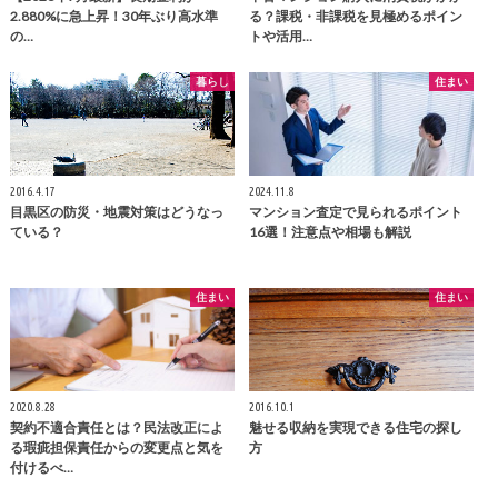
2.880%に急上昇！30年ぶり高水準
る？課税・非課税を見極めるポイン
の…
トや活用…
暮らし
住まい
2016.4.17
2024.11.8
目黒区の防災・地震対策はどうなっ
マンション査定で見られるポイント
ている？
16選！注意点や相場も解説
住まい
住まい
2020.8.28
2016.10.1
契約不適合責任とは？民法改正によ
魅せる収納を実現できる住宅の探し
る瑕疵担保責任からの変更点と気を
方
付けるべ…