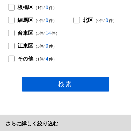
板橋区
0
（1件/
件）
練馬区
0
北区
0
（0件/
件）
（0件/
件）
台東区
14
（3件/
件）
江東区
0
（3件/
件）
その他
4
（1件/
件）
検索
さらに詳しく絞り込む