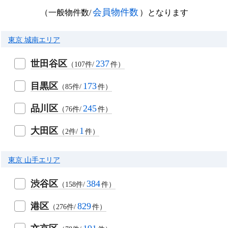
会員物件数
（一般物件数/
）となります
東京 城南エリア
世田谷区
237
（107件/
件）
目黒区
173
（85件/
件）
品川区
245
（76件/
件）
大田区
1
（2件/
件）
東京 山手エリア
渋谷区
384
（158件/
件）
港区
829
（276件/
件）