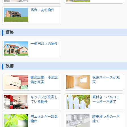
高台にある物件
価格
一億円以上の物件
設備
暖房設備・冷房設
収納スペースが充
備が充実
実
キッチンが充実し
庭付き・バルコニ
ている物件
ーつき一戸建て
省エネルギー対策
駐車場つきの一戸
物件
建て