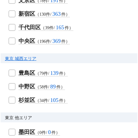
文京区
191
（78件/
件）
新宿区
363
（130件/
件）
千代田区
165
（39件/
件）
中央区
369
（196件/
件）
東京 城西エリア
豊島区
139
（79件/
件）
中野区
89
（58件/
件）
杉並区
105
（34件/
件）
東京 他エリア
墨田区
0
（0件/
件）