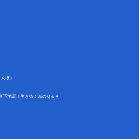
さんぽ』
直下地震！生き抜く為のＱ＆Ａ