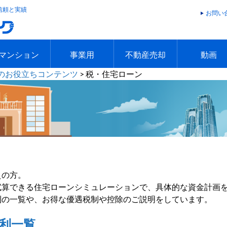
信頼と実績
お問い
マンション
事業用
不動産売却
動画
のお役立ちコンテンツ
>
税・住宅ローン
件
件
エリアで探す
沿線で探す
本日のおすすめ物件
今週のおすすめ物件
エリアで探す
沿線で探す
本日のおすすめ物件
今週のおすすめ物件
不動産売却トップ
簡単無料査定
不動産売却の流れ
不動産売却 Q&A
海外からの不動産売買
住まなび
TVCMギ
放送スケジ
お客様の声
えの方。
試算できる住宅ローンシミュレーションで、具体的な資金計画
利の一覧や、お得な優遇税制や控除のご説明をしています。
利一覧