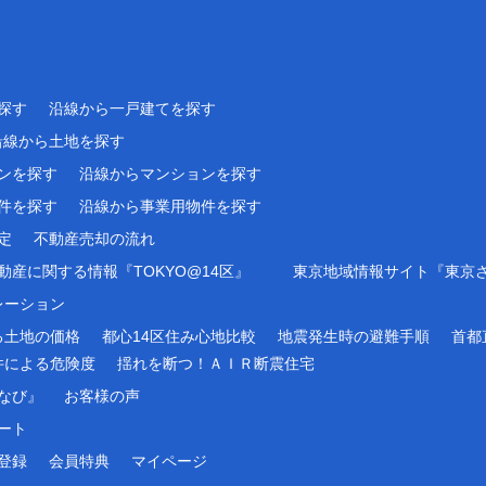
探す
沿線から一戸建てを探す
沿線から土地を探す
ンを探す
沿線からマンションを探す
件を探す
沿線から事業用物件を探す
定
不動産売却の流れ
産に関する情報『TOKYO@14区』
東京地域情報サイト『東京
レーション
る土地の価格
都心14区住み心地比較
地震発生時の避難手順
首都
件による危険度
揺れを断つ！ＡＩＲ断震住宅
なび』
お客様の声
ート
登録
会員特典
マイページ