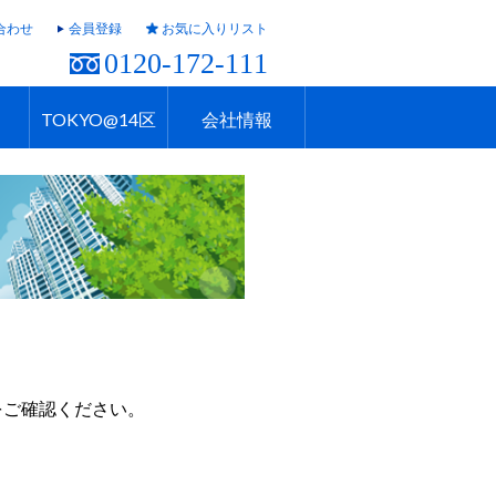
合わせ
会員登録
お気に入りリスト
0120-172-111
TOKYO@14区
会社情報
ャラリー
ュール
TOKYO@14区トップ
ブランド 高級住宅街
住まいのお役立ち
税・住宅ローン
不動産投資のポイント
防災！東京の地震
地域情報TOKYOさんぽ
会社概要
アクセス
営業採用情報
住建ハウジング上原支店
住建ハウジング中野
をご確認ください。