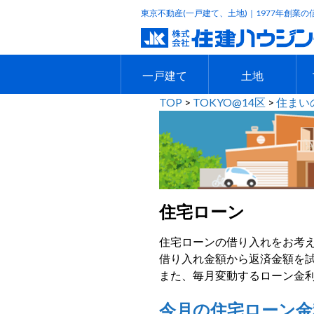
東京不動産(一戸建て、土地)｜1977年創業の
一戸建て
土地
TOP
>
TOKYO@14区
>
住まい
エリアで探す
沿線で探す
新築一戸建て
中古一戸建て
本日のおすすめ物件
今週のおすすめ物件
エリアで探す
沿線で探す
本日のおすすめ物
今週のおすすめ物
住宅ローン
住宅ローンの借り入れをお考
借り入れ金額から返済金額を
また、毎月変動するローン金
今月の住宅ローン金