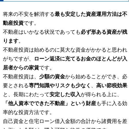
将来の不安を解消する
最も安定した資産運用方法は不
動産投資
です。
不動産はいかなる状況であっても
必ず形ある資産が残
ります
。
不動産投資は始めるのに莫大な資金がかかると思われ
がちですが、
ローン返済に充てるお金のほとんどが入
居者からの家賃
です。
不動産投資は、
少額の資金
から始めることができ、必
要とされる
専門知識やリスクも少なく
、
高い節税効果
と、長期にわたって
安定した収入
が得られる上に、
「他人資本でできた不動産」という財産
も手に入る効
率的な投資方法です。
自己資金と住宅ローン借入金額の合計から諸費用を差