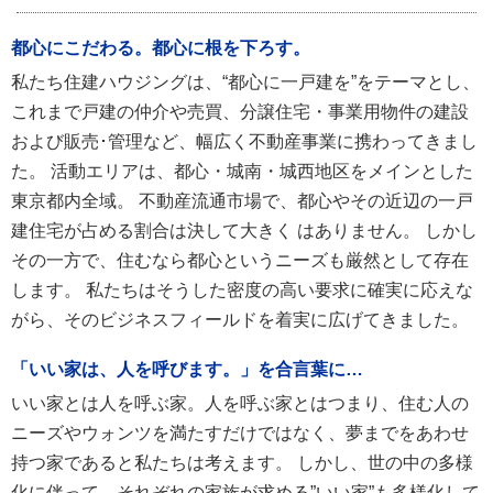
都心にこだわる。都心に根を下ろす。
私たち住建ハウジングは、“都心に一戸建を”をテーマとし、
これまで戸建の仲介や売買、分譲住宅・事業用物件の建設
および販売･管理など、幅広く不動産事業に携わってきまし
た。 活動エリアは、都心・城南・城西地区をメインとした
東京都内全域。 不動産流通市場で、都心やその近辺の一戸
建住宅が占める割合は決して大きく はありません。 しかし
その一方で、住むなら都心というニーズも厳然として存在
します。 私たちはそうした密度の高い要求に確実に応えな
がら、そのビジネスフィールドを着実に広げてきました。
「いい家は、人を呼びます。」を合言葉に…
いい家とは人を呼ぶ家。人を呼ぶ家とはつまり、住む人の
ニーズやウォンツを満たすだけではなく、夢までをあわせ
持つ家であると私たちは考えます。 しかし、世の中の多様
化に伴って、それぞれの家族が求める”いい家”も多様化して