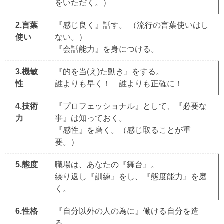
をいただく。）
2.言葉
『感じ良く』話す。 （流行の言葉使いはし
使い
ない。）
『会話能力』を身につける。
3.機敏
『的を当(え)た動き』をする。
性
誰よりも早く！ 誰よりも正確に！
4.技術
『プロフェッショナル』として、『必要な
力
事』は知っておく。
『感性』を磨く。（感じ取ることが重
要。）
5.態度
職場は、あなたの『舞台』。
繰り返し『訓練』をし、『態度能力』を磨
く。
6.性格
『自分以外の人の為に』働ける自分を造
る。