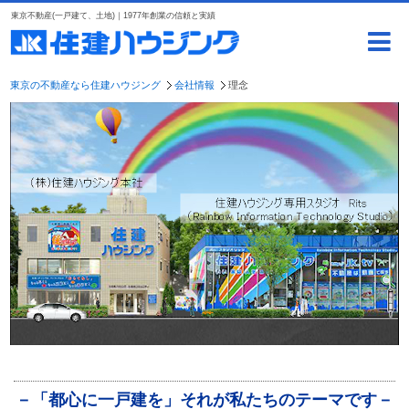
東京不動産(一戸建て、土地)｜1977年創業の信頼と実績
東京の不動産なら住建ハウジング
会社情報
理念
－「都心に一戸建を」それが私たちのテーマです－