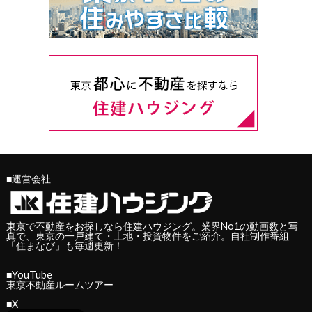
■運営会社
東京で不動産をお探しなら住建ハウジング。業界No1の動画数と写
真で、東京の一戸建て・土地・投資物件をご紹介。自社制作番組
「
住まなび
」も毎週更新！
■YouTube
東京不動産ルームツアー
■X