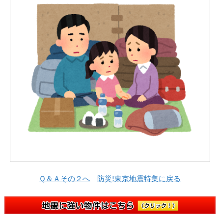
Ｑ＆Ａその２へ
防災!東京地震特集に戻る