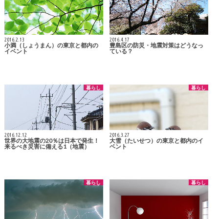
2016.2.13
2016.4.17
小満（しょうまん）の東京と都内の
豊島区の防災・地震対策はどうなっ
イベント
ている？
暮らし
暮らし
2016.12.12
2016.3.27
世界の大地震の20％は日本で発生！
大雪（たいせつ）の東京と都内のイ
来るべき災害に備える1（地震）
ベント
暮らし
暮らし