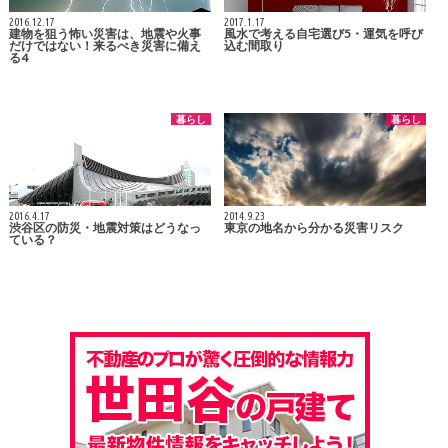
2016.12.17
2017.1.17
建物を狙う怖い災害は、地震や火事
風水で考える自宅選び5・運気を呼び
だけではない！来るべき災害に備え
込む間取り
る4
暮らし
暮らし
2016.4.17
2014.9.23
渋谷区の防災・地震対策はどうなっ
東京の地名から分かる災害リスク
ている？