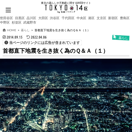
東京の暮らしや不動産に関するWEBサイト
世田谷区
目黒区
品川区
大田区
渋谷区
千代田区
中央区
港区
文京区
新宿区
豊島区
中野区
杉並区
武蔵野市
HOME
暮らし
首都直下地震を生き抜く為のＱ＆Ａ（１）
2014.09.15
2022.04.06
暮らし
当ページのリンクには広告が含まれています
首都直下地震を生き抜く為のＱ＆Ａ（１）