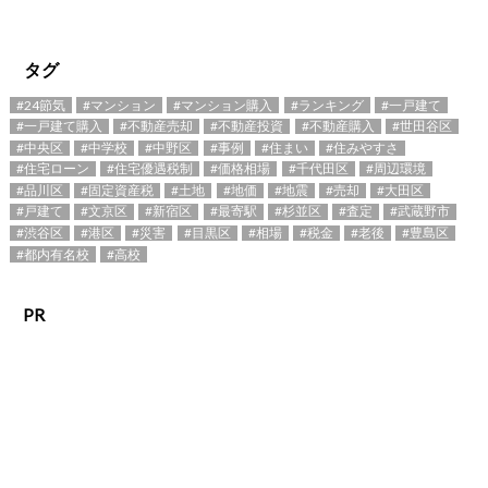
タグ
#24節気
#マンション
#マンション購入
#ランキング
#一戸建て
#一戸建て購入
#不動産売却
#不動産投資
#不動産購入
#世田谷区
#中央区
#中学校
#中野区
#事例
#住まい
#住みやすさ
#住宅ローン
#住宅優遇税制
#価格相場
#千代田区
#周辺環境
#品川区
#固定資産税
#土地
#地価
#地震
#売却
#大田区
#戸建て
#文京区
#新宿区
#最寄駅
#杉並区
#査定
#武蔵野市
#渋谷区
#港区
#災害
#目黒区
#相場
#税金
#老後
#豊島区
#都内有名校
#高校
PR