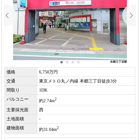
価格
6,750万円
交通
東京メトロ丸ノ内線 本郷三丁目徒歩3分
間取り
1DK
バルコニー
2
約2.74m
主要採光面
西
土地面積
-
建物面積
2
約31.04m