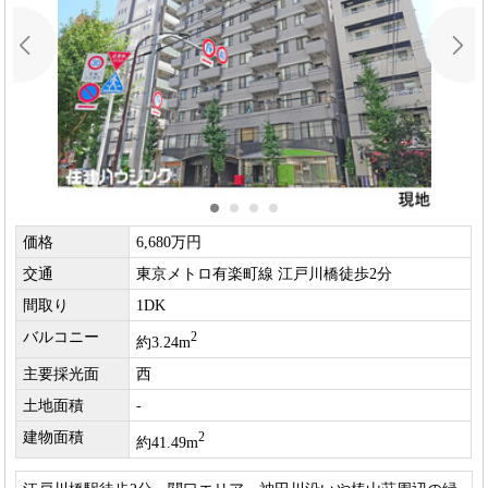
価格
6,680万円
交通
東京メトロ有楽町線 江戸川橋徒歩2分
間取り
1DK
バルコニー
2
約3.24m
主要採光面
西
土地面積
-
建物面積
2
約41.49m