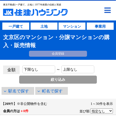
東京不動産(一戸建て、土地)｜1977年創業の信頼と実績
一戸建て
土地
マンション
事業用
文京区のマンション・分譲マンションの購
入・販売情報
会員登録
～
金額
駅名で探す
町名で探す
【
269
件】※非公開物件を含む
1～30件を表示
会員の方は
＋0件
並び順