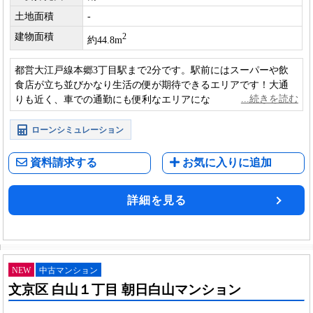
土地面積
-
建物面積
2
約44.8m
都営大江戸線本郷3丁目駅まで2分です。駅前にはスーパーや飲
食店が立ち並びかなり生活の便が期待できるエリアです！大通
りも近く、車での通勤にも便利なエリアになります。広々とし
たLDKには日光も入り、暖かい雰囲気を演出します。
ローンシミュレーション
資料請求する
お気に入りに追加
詳細を見る
NEW
中古マンション
文京区 白山１丁目 朝日白山マンション