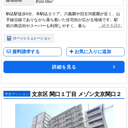
建物面積
2
約44.68m
駒込駅徒歩6分、本駒込エリア。六義園や旧古河庭園が近く、山
手線沿線でありながら落ち着いた住宅街が広がる地域です。駅
前の商店街やスーパーも利用しやすく、暮らしやすさを感じら
れる立地です。
ローンシミュレーション
資料請求する
お気に入りに追加
詳細を見る
文京区 関口１丁目 メゾン文京関口２
中古マンション