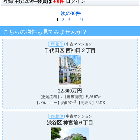
登録件数:269件
会員は
＋0件
ログイン
次の30件
1
2
3
...
9
こちらの物件も見てみませんか？
PR物件
中古マンション
千代田区 西神田２丁目
22,800万円
【敷地面積】- 【延床面積】約86.87㎡
2
【バルコニー】約8.97m
【間取り】3LDK
PR物件
中古マンション
渋谷区 神宮前６丁目