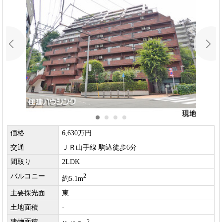
価格
6,630万円
交通
ＪＲ山手線 駒込徒歩6分
間取り
2LDK
バルコニー
2
約5.1m
主要採光面
東
土地面積
-
建物面積
2