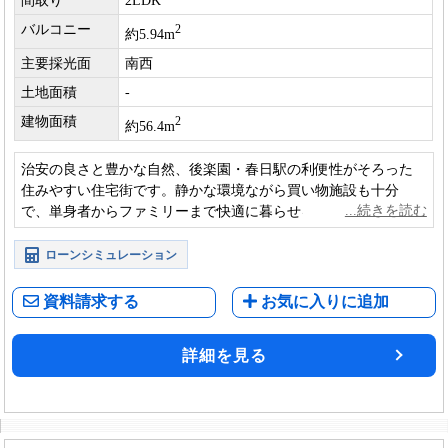
間取り
2LDK
バルコニー
2
約5.94m
主要採光面
南西
土地面積
-
建物面積
2
約56.4m
治安の良さと豊かな自然、後楽園・春日駅の利便性がそろった
住みやすい住宅街です。静かな環境ながら買い物施設も十分
で、単身者からファミリーまで快適に暮らせるエリアとして高
い人気を保っています。
ローンシミュレーション
資料請求する
お気に入りに追加
詳細を見る