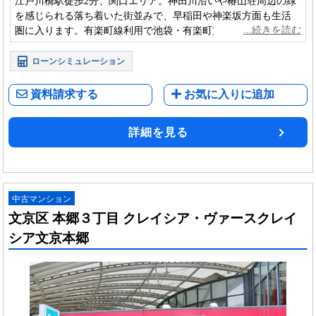
江戸川橋駅徒歩2分、関口エリア。神田川沿いや椿山荘周辺の緑
を感じられる落ち着いた街並みで、早稲田や神楽坂方面も生活
圏に入ります。有楽町線利用で池袋・有楽町方面へのアクセス
もしやすい立地です。
ローンシミュレーション
資料請求する
お気に入りに追加
詳細を見る
中古マンション
文京区 本郷３丁目 クレイシア・ヴァースクレイ
シア文京本郷