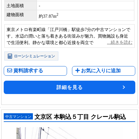
土地面積
-
建物面積
2
約37.87m
東京メトロ有楽町線「江戸川橋」駅徒歩7分の中古マンションで
す。水辺の潤いと落ち着きある街並みが魅力。買物施設も身近
で生活便利。静かな環境と都心近接を両立でき、単身から家族
まで住みやすい住環境。
ローンシミュレーション
資料請求する
お気に入りに追加
詳細を見る
文京区 本駒込５丁目 クレール駒込
中古マンション