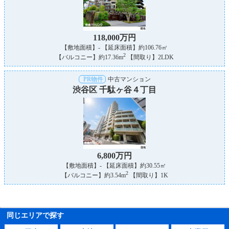
118,000万円
【敷地面積】- 【延床面積】約106.76㎡
2
【バルコニー】約17.36m
【間取り】2LDK
PR物件
中古マンション
渋谷区 千駄ヶ谷４丁目
6,800万円
【敷地面積】- 【延床面積】約30.55㎡
2
【バルコニー】約3.54m
【間取り】1K
同じエリアで探す