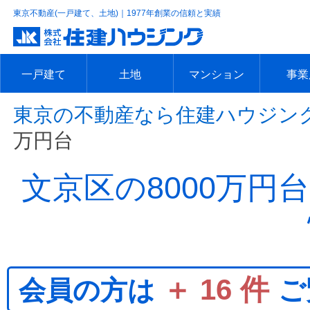
東京不動産(一戸建て、土地)｜1977年創業の信頼と実績
一戸建て
土地
マンション
事業
東京の不動産なら住建ハウジン
エリアで探す
沿線で探す
新築一戸建て
中古一戸建て
本日の新着物件
今週の新着物件
エリアで探す
沿線で探す
本日の新着物件
今週の新着物件
エリアで探す
沿線で探す
本日の新着物件
今週の新着物件
エリア
沿線で
本日の
今週の
万円台
文京区の8000万
＋ 16 件
会員の方は
ご