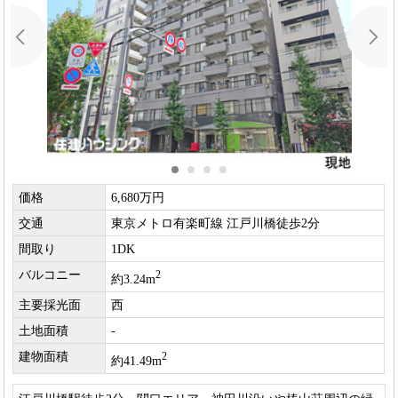
価格
6,680万円
交通
東京メトロ有楽町線 江戸川橋徒歩2分
間取り
1DK
バルコニー
2
約3.24m
主要採光面
西
土地面積
-
建物面積
2
約41.49m