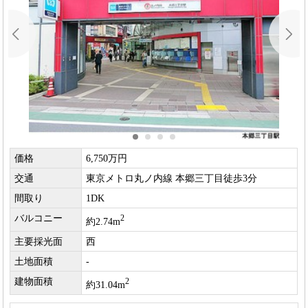
価格
6,750万円
交通
東京メトロ丸ノ内線 本郷三丁目徒歩3分
間取り
1DK
バルコニー
2
約2.74m
主要採光面
西
土地面積
-
建物面積
2
約31.04m