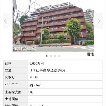
価格
6,630万円
交通
ＪＲ山手線 駒込徒歩6分
間取り
2LDK
バルコニー
2
約5.1m
主要採光面
東
土地面積
-
建物面積
2