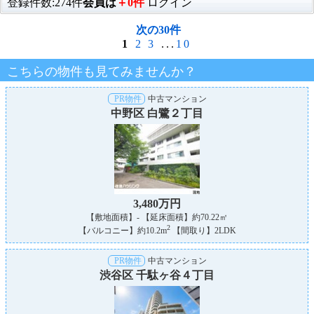
登録件数:274件
会員は
＋0件
ログイン
次の30件
1
2
3
...
10
こちらの物件も見てみませんか？
PR物件
中古マンション
中野区 白鷺２丁目
3,480万円
【敷地面積】- 【延床面積】約70.22㎡
2
【バルコニー】約10.2m
【間取り】2LDK
PR物件
中古マンション
渋谷区 千駄ヶ谷４丁目