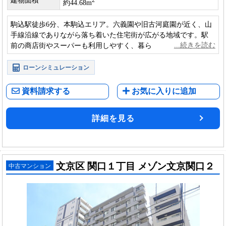
建物面積
2
約44.68m
駒込駅徒歩6分、本駒込エリア。六義園や旧古河庭園が近く、山
手線沿線でありながら落ち着いた住宅街が広がる地域です。駅
前の商店街やスーパーも利用しやすく、暮らしやすさを感じら
れる立地です。
ローンシミュレーション
資料請求する
お気に入りに追加
詳細を見る
文京区 関口１丁目 メゾン文京関口２
中古マンション