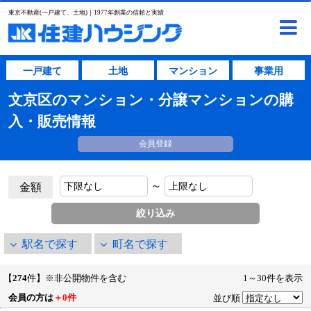
東京不動産(一戸建て、土地)｜1977年創業の信頼と実績
一戸建て
土地
マンション
事業用
文京区のマンション・分譲マンションの購
入・販売情報
会員登録
～
金額
駅名で探す
町名で探す
【
274
件】※非公開物件を含む
1～30件を表示
会員の方は
＋0件
並び順