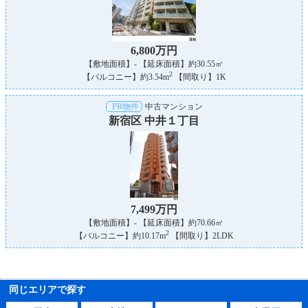
6,800万円
【敷地面積】- 【延床面積】約30.55㎡
2
【バルコニー】約3.54m
【間取り】1K
PR物件
中古マンション
新宿区 中井１丁目
7,499万円
【敷地面積】- 【延床面積】約70.66㎡
2
【バルコニー】約10.17m
【間取り】2LDK
同じエリアで探す