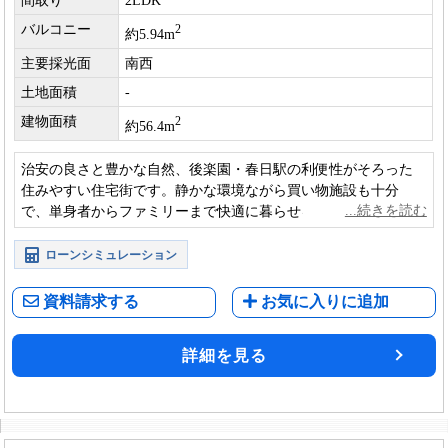
間取り
2LDK
バルコニー
2
約5.94m
主要採光面
南西
土地面積
-
建物面積
2
約56.4m
治安の良さと豊かな自然、後楽園・春日駅の利便性がそろった
住みやすい住宅街です。静かな環境ながら買い物施設も十分
で、単身者からファミリーまで快適に暮らせるエリアとして高
い人気を保っています。
ローンシミュレーション
資料請求する
お気に入りに追加
詳細を見る