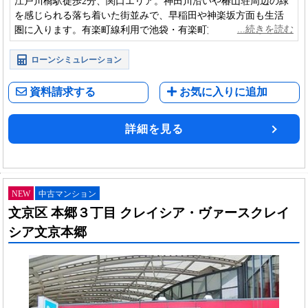
江戸川橋駅徒歩2分、関口エリア。神田川沿いや椿山荘周辺の緑
を感じられる落ち着いた街並みで、早稲田や神楽坂方面も生活
圏に入ります。有楽町線利用で池袋・有楽町方面へのアクセス
もしやすい立地です。
ローンシミュレーション
資料請求する
お気に入りに追加
詳細を見る
NEW
中古マンション
文京区 本郷３丁目 クレイシア・ヴァースクレイ
シア文京本郷