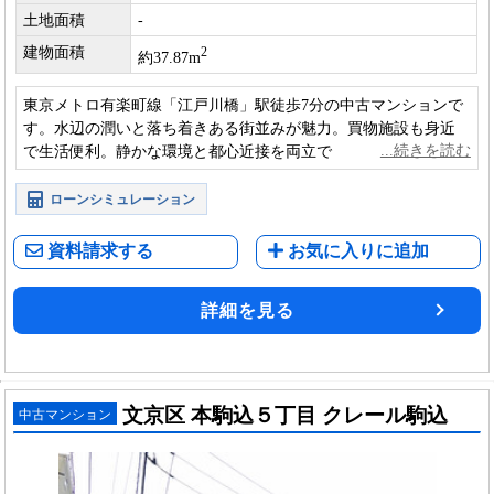
土地面積
-
建物面積
2
約37.87m
東京メトロ有楽町線「江戸川橋」駅徒歩7分の中古マンションで
す。水辺の潤いと落ち着きある街並みが魅力。買物施設も身近
で生活便利。静かな環境と都心近接を両立でき、単身から家族
まで住みやすい住環境。
ローンシミュレーション
資料請求する
お気に入りに追加
詳細を見る
文京区 本駒込５丁目 クレール駒込
中古マンション