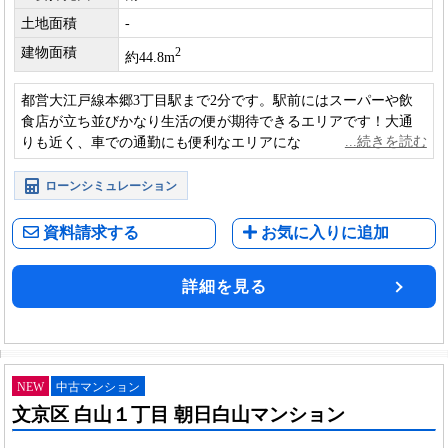
土地面積
-
建物面積
2
約44.8m
都営大江戸線本郷3丁目駅まで2分です。駅前にはスーパーや飲
食店が立ち並びかなり生活の便が期待できるエリアです！大通
りも近く、車での通勤にも便利なエリアになります。広々とし
たLDKには日光も入り、暖かい雰囲気を演出します。
ローンシミュレーション
資料請求する
お気に入りに追加
詳細を見る
NEW
中古マンション
文京区 白山１丁目 朝日白山マンション