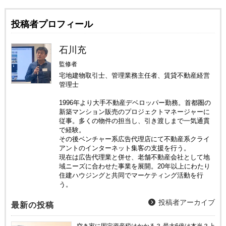
投稿者プロフィール
石川充
監修者
宅地建物取引士、管理業務主任者、賃貸不動産経営
管理士
1996年より大手不動産デベロッパー勤務。首都圏の
新築マンション販売のプロジェクトマネージャーに
従事。多くの物件の担当し、引き渡しまで一気通貫
で経験。
その後ベンチャー系広告代理店にて不動産系クライ
アントのインターネット集客の支援を行う。
現在は広告代理業と併せ、老舗不動産会社として地
域ニーズに合わせた事業を展開。20年以上にわたり
住建ハウジングと共同でマーケティング活動を行
う。
投稿者アーカイブ
最新の投稿
空き家に固定資産税はかかる？ 最大6倍は本当？上