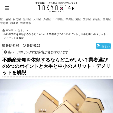
東京の暮らしや不動産に関するWEBサイト
世田谷区
目黒区
品川区
大田区
渋谷区
千代田区
中央区
港区
文京区
新宿区
豊島区
中野区
杉並区
武蔵野市
HOME
住まい
不動産売却を依頼するならどこがいい？業者選びの6つのポイントと大手と中小のメリット・
デメリットを解説
2025.01.09
2025.07.26
住まい
当ページのリンクには広告が含まれています
不動産売却を依頼するならどこがいい？業者選び
の6つのポイントと大手と中小のメリット・デメリ
ットを解説