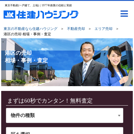
東京不動産(一戸建て、土地)｜1977年創業の信頼と実績
東京の不動産なら住建ハウジング
＞
不動産売却
＞
エリア売却
＞
港区の売却 相場・事例・査定
港区の売却
相場・事例・査定
まずは60秒でカンタン！無料査定