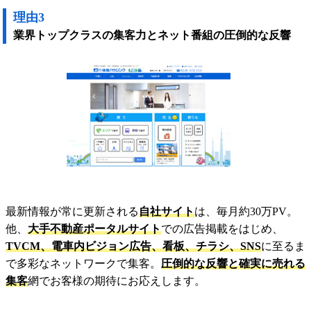
理由3
業界トップクラスの集客力とネット番組の圧倒的な反響
最新情報が常に更新される
自社サイト
は、毎月約30万PV。
他、
大手不動産ポータルサイト
での広告掲載をはじめ、
TVCM、電車内ビジョン広告、看板、チラシ、SNS
に至るま
で多彩なネットワークで集客。
圧倒的な反響と確実に売れる
集客
網でお客様の期待にお応えします。