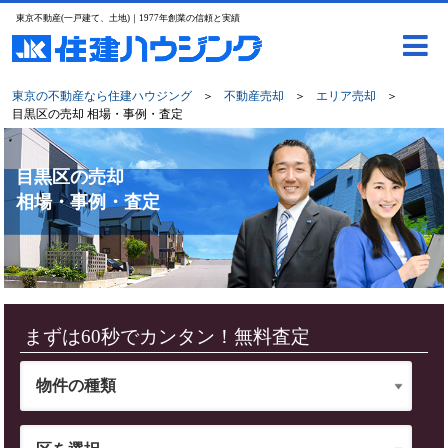
東京不動産(一戸建て、土地)｜1977年創業の信頼と実績
東京の不動産なら住建ハウジング
＞
不動産売却
＞
エリア売却
＞
目黒区の売却 相場・事例・査定
目黒区の売却
相場・事例・査定
まずは60秒でカンタン！無料査定