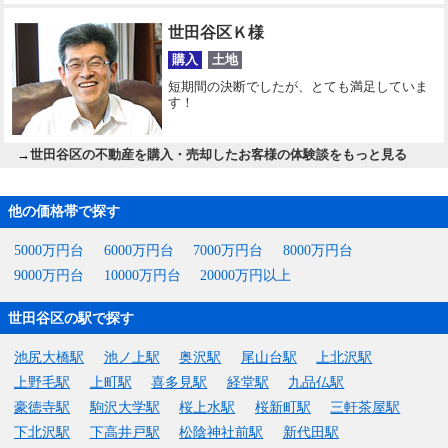
世田谷区Ｋ様
購入
土地
短期間の決断でしたが、とても満足していま
す！
→
世田谷区の不動産を購入・売却したお客様の体験談をもっと見る
他の価格帯で探す
5000万円台
6000万円台
7000万円台
8000万円台
9000万円台
10000万円台
20000万円以上
世田谷区の駅で探す
池尻大橋駅
池ノ上駅
奥沢駅
尾山台駅
上北沢駅
上野毛駅
上町駅
喜多見駅
経堂駅
九品仏駅
豪徳寺駅
駒沢大学駅
桜上水駅
桜新町駅
三軒茶屋駅
下北沢駅
下高井戸駅
松陰神社前駅
新代田駅