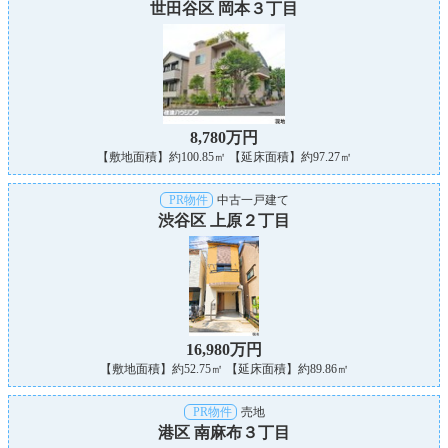
世田谷区 岡本３丁目
8,780万円
【敷地面積】約100.85㎡ 【延床面積】約97.27㎡
PR物件
中古一戸建て
渋谷区 上原２丁目
16,980万円
【敷地面積】約52.75㎡ 【延床面積】約89.86㎡
PR物件
売地
港区 南麻布３丁目