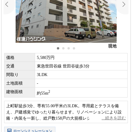
価格
5,580万円
交通
東急世田谷線 世田谷徒歩3分
間取り
3LDK
土地面積
-
建物面積
2
約55m
上町駅徒歩3分、専有55.00平米の3LDK。専用庭とテラスを備
え、戸建感覚でゆったり暮らせます。リノベーションにより設
備・内装を一新し、総戸数158戸の大規模レジデンスならではの
安心感と快適性を兼ね備えています。
ローンシミュレーション