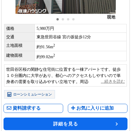
価格
5,980万円
交通
東急世田谷線 宮の坂徒歩12分
土地面積
2
約91.56m
建物面積
2
約99.02m
世田谷区桜の閑静な住宅街に位置する一棟アパートです。徒歩
１０分圏内に大学があり、都心へのアクセスもしやすいので単
身者の需要を取り込みやすい立地です。周辺に公園が多く、緑
豊かな環境です。
ローンシミュレーション
資料請求する
お気に入りに追加
詳細を見る