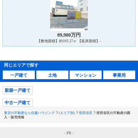
89,900万円
【敷地面積】約165.27㎡ 【延床面積】-
同じエリアで探す
一戸建て
土地
マンション
事業用
新築一戸建て
中古一戸建て
東京の不動産なら住建ハウジング
(エリア別)
世田谷区
世田谷区の不動産の購
入・販売情報
- PR -