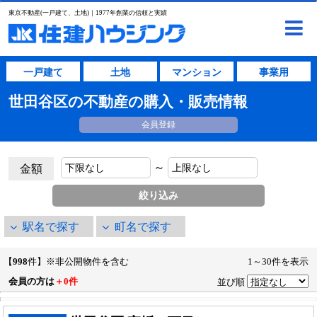
東京不動産(一戸建て、土地)｜1977年創業の信頼と実績
一戸建て
土地
マンション
事業用
世田谷区の不動産の購入・販売情報
会員登録
～
金額
駅名で探す
町名で探す
【
998
件】※非公開物件を含む
1～30件を表示
会員の方は
＋0件
並び順