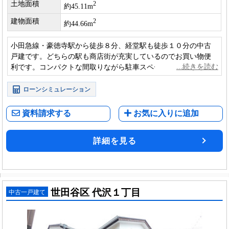
土地面積
2
約45.11m
建物面積
2
約44.66m
小田急線・豪徳寺駅から徒歩８分、経堂駅も徒歩１０分の中古
戸建です。どちらの駅も商店街が充実しているのでお買い物便
利です。コンパクトな間取りながら駐車スペースも確保してお
り、投資用にも適しています。
ローンシミュレーション
資料請求する
お気に入りに追加
詳細を見る
世田谷区 代沢１丁目
中古一戸建て