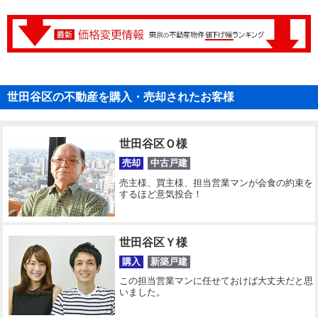
世田谷区の不動産を購入・売却されたお客様
世田谷区Ｏ様
売却
中古戸建
売主様、買主様、担当営業マンが会食の約束を
するほど意気投合！
世田谷区Ｙ様
購入
新築戸建
この担当営業マンに任せておけば大丈夫だと思
いました。