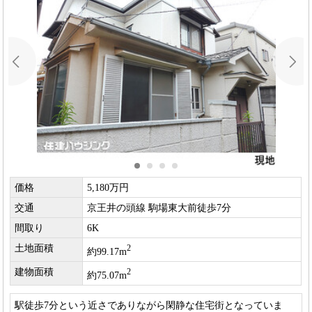
価格
5,180万円
交通
京王井の頭線 駒場東大前徒歩7分
間取り
6K
土地面積
2
約99.17m
建物面積
2
約75.07m
駅徒歩7分という近さでありながら閑静な住宅街となっていま