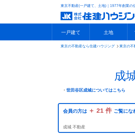
東京不動産(一戸建て、土地)｜1977年創業の
一戸建て
土地
東京の不動産なら住建ハウジング
東京の不
エリアで探す
沿線で探す
新築一戸建て
中古一戸建て
本日の新着物件
今週の新着物件
エリアで探す
沿線で探す
本日の新着物件
今週の新着物件
成
・
世田谷区成城についてはこちら
＋ 21 件
会員の方は
ご覧にな
成城 不動産