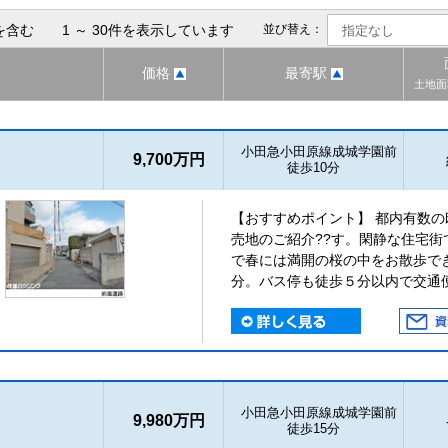
を含む 1 ～ 30件を表示しています
並び替え：
価格
最寄駅
土地面
小田急小田原線成城学園前
9,700万円
徒歩10分
【おすすめポイント】 都内有数
売地のご紹介??す。閑静な住宅
で春には満開の桜の中をお散歩で
分。バス停も徒歩５分以内で交通
小田急小田原線成城学園前
9,980万円
徒歩15分