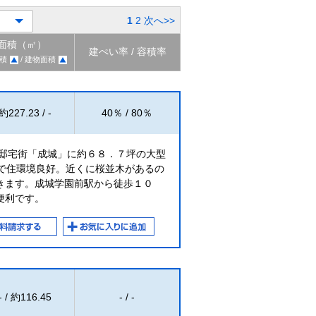
1
2
次へ>>
面積（㎡）
建ぺい率 / 容積率
積
/ 建物面積
約227.23 / -
40％ / 80％
の邸宅街「成城」に約６８．７坪の大型
街で住環境良好。近くに桜並木があるの
きます。成城学園前駅から徒歩１０
便利です。
- / 約116.45
- / -