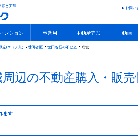
信頼と実績
お問い
マンション
事業用
不動産売却
動画
動産(エリア別)
世田谷区
世田谷区の不動産
成城
エリアで探す
沿線で探す
本日の新着物件
今週の新着物件
エリアで探す
沿線で探す
本日の新着物件
今週の新着物件
不動産売却トップ
簡単無料査定
不動産売却の流れ
不動産売却 Q&A
海外からの不動産売買
住まなび
TVCMギ
放送スケジ
お客様の声
城周辺の不動産購入・販売
れます