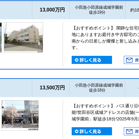
小田急小田原線成城学園前
13,000万円
約18
徒歩19分
【おすすめポイント】 閑静な住
地にありますお庭付き中古邸宅の
南からの日差しが燦燦と射し込み
す。
小田急小田原線成城学園前
13,500万円
徒歩18分
【おすすめポイント】 バス通り沿
能!世田谷区成城アドレスの店舗(
城学園前」駅徒歩18分!2025年