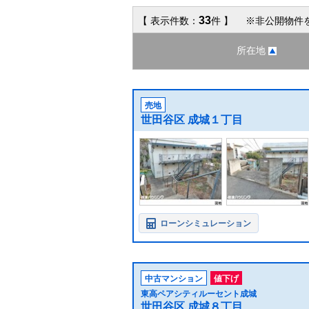
33
【 表示件数：
件 】 ※非公開物件
所在地
売地
世田谷区 成城１丁目
ローンシミュレーション
中古マンション
値下げ
東高ペアシティルーセント成城
世田谷区 成城８丁目