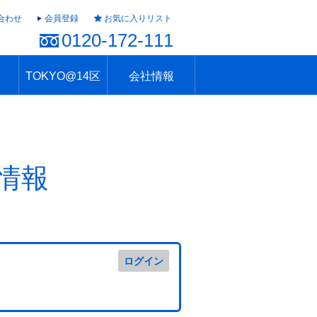
合わせ
会員登録
お気に入りリスト
0120-172-111
TOKYO@14区
会社情報
ャラリー
ュール
TOKYO@14区トップ
ブランド 高級住宅街
住まいのお役立ち
税・住宅ローン
不動産投資のポイント
防災！東京の地震
地域情報「東京さんぽ」
会社概要
アクセス
住建ハウジング上原支店
住建ハウジング中野
採用情報
情報
ログイン