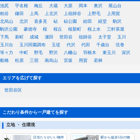
池尻
宇名根
梅丘
大蔵
大原
岡本
奥沢
尾山台
粕谷
鎌田
上馬
上北沢
上祖師谷
上野毛
上用賀
北烏山
北沢
喜多見
砧
砧公園
給田
経堂
駒沢
駒沢公園
豪徳寺
桜
桜丘
桜新町
桜上水
三軒茶屋
下馬
新町
成城
瀬田
世田谷
祖師谷
太子堂
玉川
玉川台
玉川田園調布
玉堤
代沢
代田
千歳台
弦巻
等々力
中町
野毛
野沢
八幡山
羽根木
東玉川
深沢
船橋
松原
三宿
南烏山
宮坂
用賀
若林
エリアを広げて探す
世田谷区
こだわり条件から一戸建てを探す
立地 ・ 住環境
日当たりがいい物件
駅から徒歩5分の物