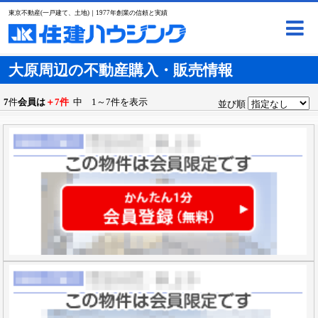
東京不動産(一戸建て、土地)｜1977年創業の信頼と実績
大原周辺の不動産購入・販売情報
7
件
会員は
＋7件
中 1～7件を表示
並び順