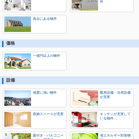
件
高台にある物件
価格
一億円以上の物件
設備
地震に強い物件
暖房設備・冷房設備
が充実
収納スペースが充実
キッチンが充実して
いる物件
庭付き・バルコニー
省エネルギー対策物