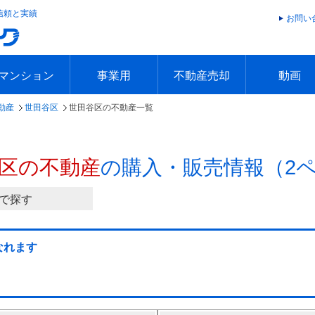
信頼と実績
お問い
マンション
事業用
不動産売却
動画
動産
世田谷区
世田谷区の不動産一覧
エリアで探す
沿線で探す
本日の新着物件
今週の新着物件
エリアで探す
沿線で探す
本日の新着物件
今週の新着物件
不動産売却トップ
簡単無料査定
不動産売却の流れ
不動産売却 Q&A
海外からの不動産売買
住まなび
TVCMギ
放送スケジ
お客様の声
区の不動産
の購入・販売情報（2
で探す
なれます