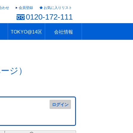
合わせ
会員登録
お気に入りリスト
0120-172-111
TOKYO@14区
会社情報
ャラリー
ュール
TOKYO@14区トップ
ブランド 高級住宅街
住まいのお役立ち
税・住宅ローン
不動産投資のポイント
防災！東京の地震
地域情報「東京さんぽ」
会社概要
アクセス
住建ハウジング上原支店
住建ハウジング中野
採用情報
ページ）
ログイン