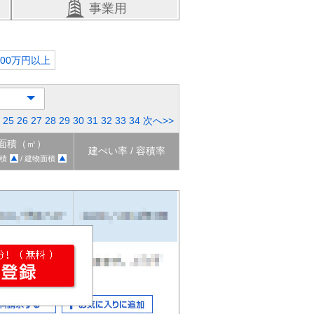
事業用
000万円以上
25
26
27
28
29
30
31
32
33
34
次へ>>
面積（㎡）
建ぺい率 / 容積率
積
/ 建物面積