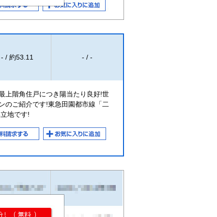
- / 約53.11
- / -
最上階角住戸につき陽当たり良好!世
ンのご紹介です!東急田園都市線「二
立地です!