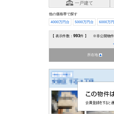
一戸建て
他の価格帯で探す
4000万円台
5000万円台
6000万
993
【 表示件数：
件 】 ※非公開物件
所在地