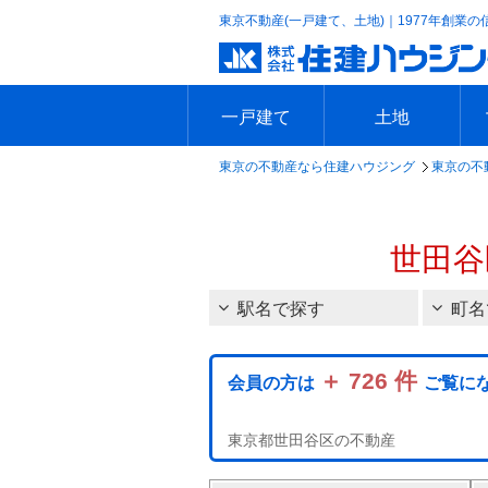
東京不動産(一戸建て、土地)｜1977年創業の
一戸建て
土地
東京の不動産なら住建ハウジング
東京の不
エリアで探す
沿線で探す
新築一戸建て
中古一戸建て
本日の新着物件
今週の新着物件
エリアで探す
沿線で探す
本日の新着物件
今週の新着物件
世田谷
駅名で探す
町名
＋ 726 件
会員の方は
ご覧に
東京都世田谷区の不動産