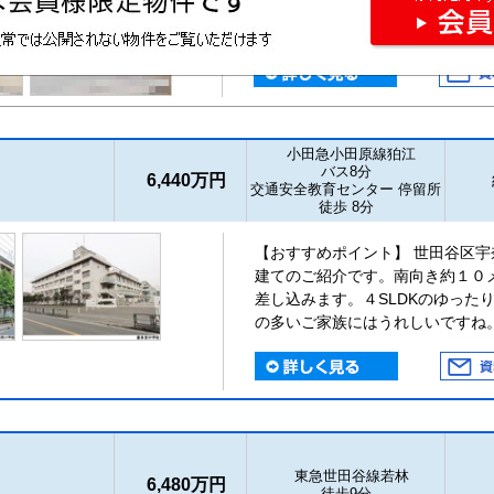
小田急小田原線狛江
バス8分
6,440万円
交通安全教育センター 停留所
徒歩 8分
【おすすめポイント】 世田谷区
建てのご紹介です。南向き約１０
差し込みます。４SLDKのゆった
の多いご家族にはうれしいですね
東急世田谷線若林
6,480万円
徒歩9分