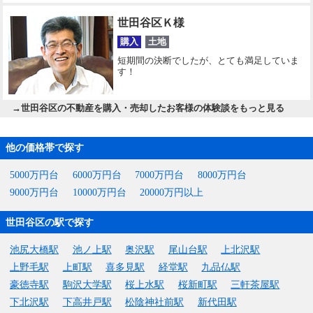
世田谷区Ｋ様
購入
土地
短期間の決断でしたが、とても満足していま
す！
→
世田谷区の不動産を購入・売却したお客様の体験談をもっと見る
他の価格帯で探す
5000万円台
6000万円台
7000万円台
8000万円台
9000万円台
10000万円台
20000万円以上
世田谷区の駅で探す
池尻大橋駅
池ノ上駅
奥沢駅
尾山台駅
上北沢駅
上野毛駅
上町駅
喜多見駅
経堂駅
九品仏駅
豪徳寺駅
駒沢大学駅
桜上水駅
桜新町駅
三軒茶屋駅
下北沢駅
下高井戸駅
松陰神社前駅
新代田駅