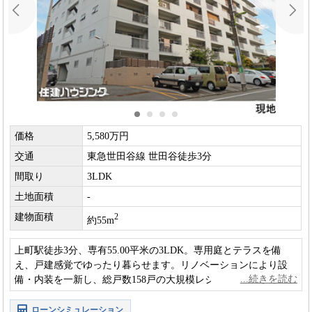
価格
5,580万円
交通
東急世田谷線 世田谷徒歩3分
間取り
3LDK
土地面積
-
建物面積
2
約55m
上町駅徒歩3分、専有55.00平米の3LDK。専用庭とテラスを備
え、戸建感覚でゆったり暮らせます。リノベーションにより設
備・内装を一新し、総戸数158戸の大規模レジデンスならではの
安心感と快適性を兼ね備えています。
ローンシミュレーション