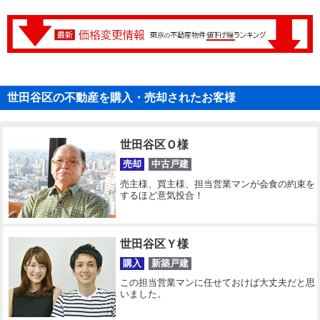
世田谷区の不動産を購入・売却されたお客様
世田谷区Ｏ様
売却
中古戸建
売主様、買主様、担当営業マンが会食の約束を
するほど意気投合！
世田谷区Ｙ様
購入
新築戸建
この担当営業マンに任せておけば大丈夫だと思
いました。