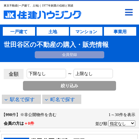
東京不動産(一戸建て、土地)｜1977年創業の信頼と実績
一戸建て
土地
マンション
事業用
世田谷区の不動産の購入・販売情報
会員登録
～
金額
駅名で探す
町名で探す
【
998
件】※非公開物件を含む
1～30件を表示
会員の方は
＋0件
並び順