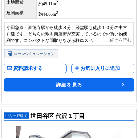
土地面積
2
約45.11m
建物面積
2
約44.66m
小田急線・豪徳寺駅から徒歩８分、経堂駅も徒歩１０分の中古
戸建です。どちらの駅も商店街が充実しているのでお買い物便
利です。コンパクトな間取りながら駐車スペースも確保してお
り、投資用にも適しています。
ローンシミュレーション
資料請求する
お気に入りに追加
詳細を見る
世田谷区 代沢１丁目
中古一戸建て