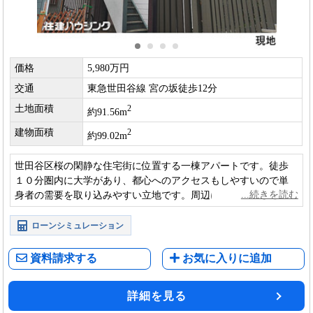
価格
5,980万円
交通
東急世田谷線 宮の坂徒歩12分
土地面積
2
約91.56m
建物面積
2
約99.02m
世田谷区桜の閑静な住宅街に位置する一棟アパートです。徒歩
１０分圏内に大学があり、都心へのアクセスもしやすいので単
身者の需要を取り込みやすい立地です。周辺に公園が多く、緑
豊かな環境です。
ローンシミュレーション
資料請求する
お気に入りに追加
詳細を見る