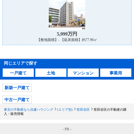
5,999万円
【敷地面積】- 【延床面積】約77.96㎡
同じエリアで探す
一戸建て
土地
マンション
事業用
新築一戸建て
中古一戸建て
東京の不動産なら住建ハウジング
(エリア別)
世田谷区
世田谷区の不動産の購
入・販売情報
- PR -