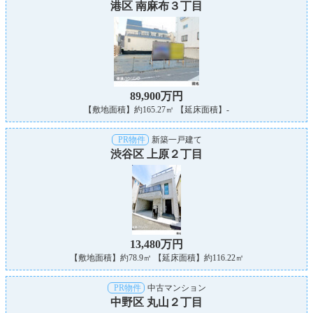
港区 南麻布３丁目
89,900万円
【敷地面積】約165.27㎡ 【延床面積】-
PR物件
新築一戸建て
渋谷区 上原２丁目
13,480万円
【敷地面積】約78.9㎡ 【延床面積】約116.22㎡
PR物件
中古マンション
中野区 丸山２丁目