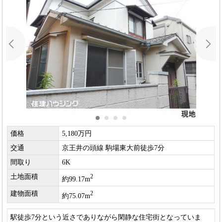
価格
5,180万円
交通
京王井の頭線 駒場東大前徒歩7分
間取り
6K
土地面積
2
約99.17m
建物面積
2
約75.07m
駅徒歩7分という近さでありながら閑静な住宅街となっていま