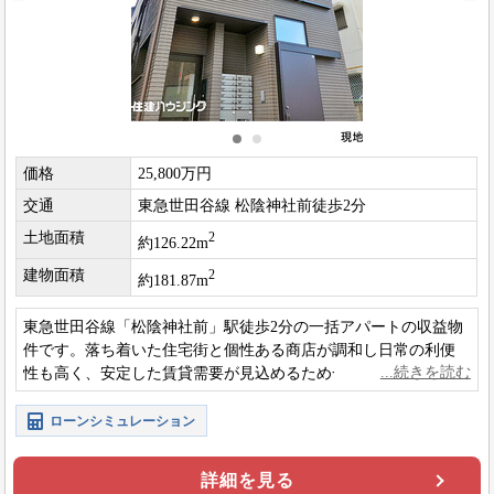
価格
25,800万円
交通
東急世田谷線 松陰神社前徒歩2分
土地面積
2
約126.22m
建物面積
2
約181.87m
東急世田谷線「松陰神社前」駅徒歩2分の一括アパートの収益物
件です。落ち着いた住宅街と個性ある商店が調和し日常の利便
性も高く、安定した賃貸需要が見込めるため一括アパートは長
期的な収益確保と資産形成に適した投資物件です。
ローンシミュレーション
詳細を見る