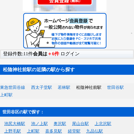
登録件数:11件
会員は
＋6件
ログイン
松陰神社前駅の近隣の駅から探す
東急世田谷線
西太子堂駅
若林駅
松陰神社前駅
世田谷駅
上町駅
世田谷区の駅で探す：
池尻大橋駅
池ノ上駅
奥沢駅
尾山台駅
上北沢駅
上野毛駅
上町駅
喜多見駅
経堂駅
九品仏駅