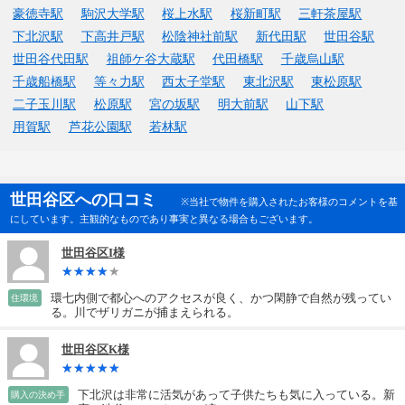
豪徳寺駅
駒沢大学駅
桜上水駅
桜新町駅
三軒茶屋駅
下北沢駅
下高井戸駅
松陰神社前駅
新代田駅
世田谷駅
世田谷代田駅
祖師ケ谷大蔵駅
代田橋駅
千歳烏山駅
千歳船橋駅
等々力駅
西太子堂駅
東北沢駅
東松原駅
二子玉川駅
松原駅
宮の坂駅
明大前駅
山下駅
用賀駅
芦花公園駅
若林駅
世田谷区への口コミ
※当社で物件を購入されたお客様のコメントを基
にしています。主観的なものであり事実と異なる場合もございます。
世田谷区I様
環七内側で都心へのアクセスが良く、かつ閑静で自然が残ってい
住環境
る。川でザリガニが捕まえられる。
世田谷区K様
下北沢は非常に活気があって子供たちも気に入っている。新
購入の決め手