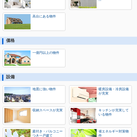
高台にある物件
価格
一億円以上の物件
設備
地震に強い物件
暖房設備・冷房設備
が充実
収納スペースが充実
キッチンが充実して
いる物件
庭付き・バルコニー
省エネルギー対策物
つき一戸建て
件