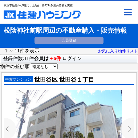
東京不動産(一戸建て、土地)｜1977年創業の信頼と実績
松陰神社前駅周辺の不動産購入・販売情報
会員登録
1 ～ 11件を表示
お気に入り物件リスト
登録件数:11件
会員は
＋6件
ログイン
物件の並び順
世田谷区 世田谷１丁目
中古マンション