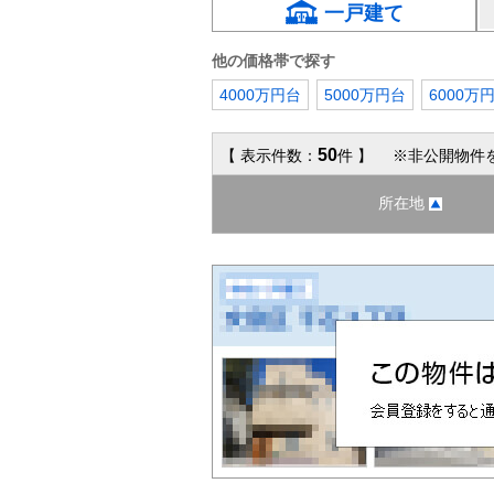
一戸建て
他の価格帯で探す
4000万円台
5000万円台
6000万
50
【 表示件数：
件 】 ※非公開物件を
所在地