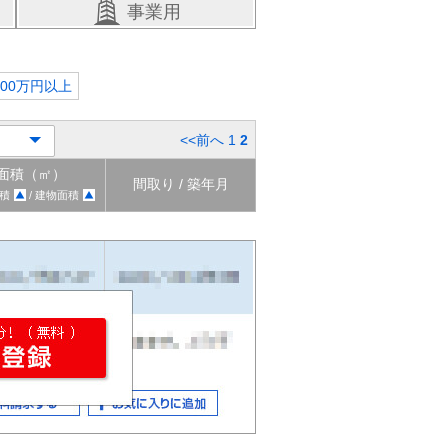
事業用
000万円以上
<<前へ
1
2
面積（㎡）
間取り / 築年月
積
/ 建物面積