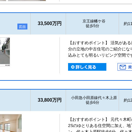
京王線幡ケ谷
33,500万円
約11
徒歩5分
図面
【おすすめポイント】 活気があ
分の立地の中古住宅のご紹介にな
込みとても明るいリビング空間で
小田急小田原線代々木上原
33,800万円
約12
徒歩6分
【おすすめポイント】 元代々木町の
2Sのゆとりある住空間に加え、
ン。代々木上原駅徒歩6分、代々