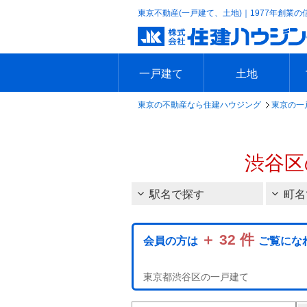
東京不動産(一戸建て、土地)｜1977年創業の
一戸建て
土地
東京の不動産なら住建ハウジング
東京の一
エリアで探す
沿線で探す
新築一戸建て
中古一戸建て
本日の新着物件
今週の新着物件
エリアで探す
沿線で探す
本日の新着物件
今週の新着物件
渋谷区
駅名で探す
町名
＋ 32 件
会員の方は
ご覧にな
東京都渋谷区の一戸建て