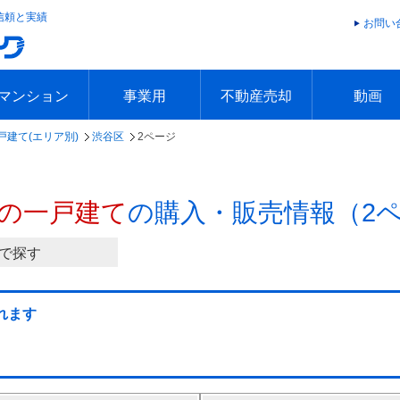
信頼と実績
お問い
マンション
事業用
不動産売却
動画
戸建て(エリア別)
渋谷区
2ページ
エリアで探す
沿線で探す
本日の新着物件
今週の新着物件
エリアで探す
沿線で探す
本日の新着物件
今週の新着物件
不動産売却トップ
簡単無料査定
不動産売却の流れ
不動産売却 Q&A
海外からの不動産売買
住まなび
TVCMギ
放送スケジ
お客様の声
の一戸建て
の購入・販売情報（2
で探す
れます