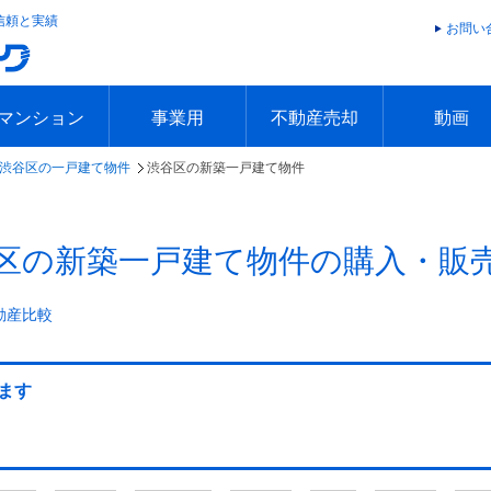
信頼と実績
お問い
マンション
事業用
不動産売却
動画
渋谷区の一戸建て物件
渋谷区の新築一戸建て物件
エリアで探す
沿線で探す
本日の新着物件
今週の新着物件
エリアで探す
沿線で探す
本日の新着物件
今週の新着物件
不動産売却トップ
簡単無料査定
不動産売却の流れ
不動産売却 Q&A
海外からの不動産売買
住まなび
TVCMギ
放送スケジ
お客様の声
区の新築一戸建て物件の購入・販
動産比較
ます