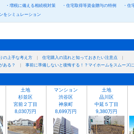
・増税に備える相続税対策
・住宅取得等資金贈与の特例
・住
ンをシミュレーション
りの上手な考え方
住宅購入の流れと知っておきたい注意点
がある？
事前に準備しないと後悔する！？マイホームをスムーズ
土地
マンション
土地
杉並区
渋谷区
品川区
宮前２丁目
神泉町
中延５丁目
8,030万円
8,699万円
9,380万円