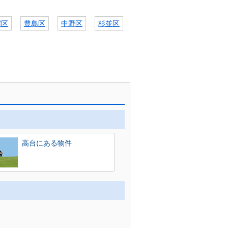
宿区
豊島区
中野区
杉並区
高台にある物件