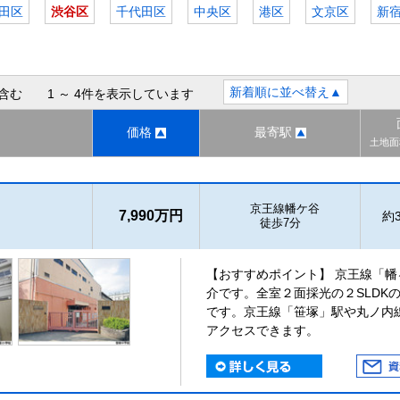
田区
渋谷区
千代田区
中央区
港区
文京区
新
新着順に並べ替え▲
含む 1 ～ 4件を表示しています
価格
最寄駅
土地面
京王線幡ケ谷
7,990万円
約3
徒歩7分
【おすすめポイント】 京王線「
介です。全室２面採光の２SLDK
です。京王線「笹塚」駅や丸ノ内
アクセスできます。