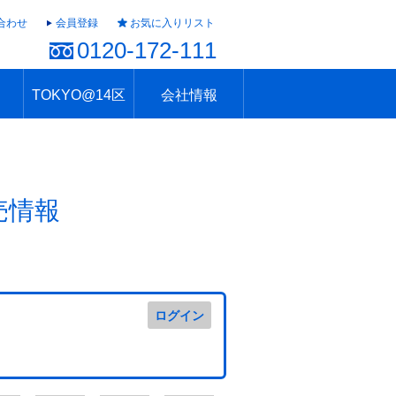
合わせ
会員登録
お気に入りリスト
0120-172-111
TOKYO@14区
会社情報
ャラリー
ュール
TOKYO@14区トップ
ブランド 高級住宅街
住まいのお役立ち
税・住宅ローン
不動産投資のポイント
防災！東京の地震
地域情報「東京さんぽ」
会社概要
アクセス
住建ハウジング上原支店
住建ハウジング中野
採用情報
売情報
ログイン