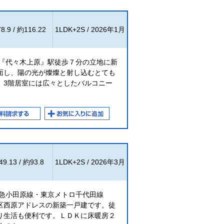
8.9 / 約116.22
1LDK+2S / 2026年1月
駅『代々木上原』駅徒歩７分の立地に新
面し、陽の光が燦燦と射し込むとても
。3階居室には広々としたバルコニー
9.13 / 約93.8
1LDK+2S / 2026年3月
田急小田原線・東京メトロ千代田線
区西原アドレスの新築一戸建です。徒
り生活も便利です。ＬＤＫに床暖房２