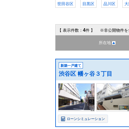
世田谷区
目黒区
品川区
大
4
【 表示件数：
件 】 ※非公開物件を
所在地
新築一戸建て
渋谷区 幡ヶ谷３丁目
ローンシミュレーション