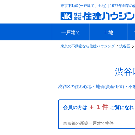
東京不動産(一戸建て、土地)｜1977年創業の
一戸建て
土地
東京の不動産なら住建ハウジング
渋谷区
エリアで探す
沿線で探す
新築一戸建て
中古一戸建て
本日の新着物件
今週の新着物件
エリアで探す
沿線で探す
本日の新着物件
今週の新着物件
渋谷
渋谷区の住み心地・地価(資産価値)・不
＋ 1 件
会員の方は
ご覧になれ
東京都の新築一戸建て物件