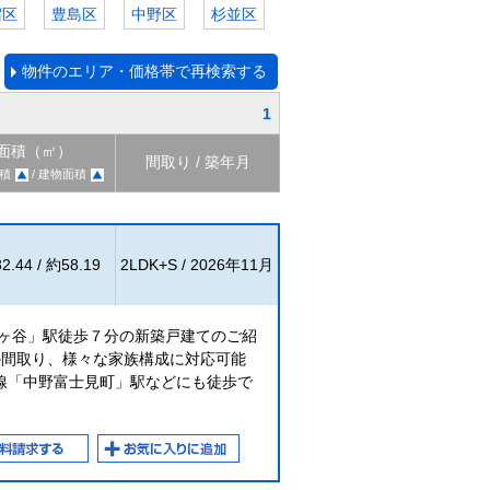
宿区
豊島区
中野区
杉並区
物件のエリア・価格帯で再検索する
1
面積（㎡）
間取り / 築年月
積
/ 建物面積
2.44 / 約58.19
2LDK+S / 2026年11月
幡ヶ谷」駅徒歩７分の新築戸建てのご紹
の間取り、様々な家族構成に対応可能
線「中野富士見町」駅などにも徒歩で