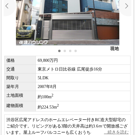
価格
69,800万円
交通
東京メトロ日比谷線 広尾徒歩16分
間取り
5LDK
築年月
2007年8月
土地面積
2
約100m
建物面積
2
約224.53m
渋谷区広尾アドレスのホームエレベーター付きRC造大型邸宅の
ご紹介です。リビングがある3階の天井高は約3.6ｍで開放感ござ
います。屋上ルーフバルコニーも広くおうちキャンプ等も楽し