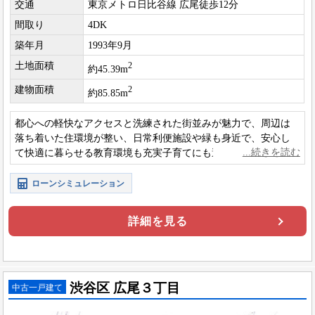
交通
東京メトロ日比谷線 広尾徒歩12分
間取り
4DK
築年月
1993年9月
土地面積
2
約45.39m
建物面積
2
約85.85m
都心への軽快なアクセスと洗練された街並みが魅力で、周辺は
落ち着いた住環境が整い、日常利便施設や緑も身近で、安心し
て快適に暮らせる教育環境も充実子育てにも適した上質な住宅
エリアです。
ローンシミュレーション
詳細を見る
渋谷区 広尾３丁目
中古一戸建て