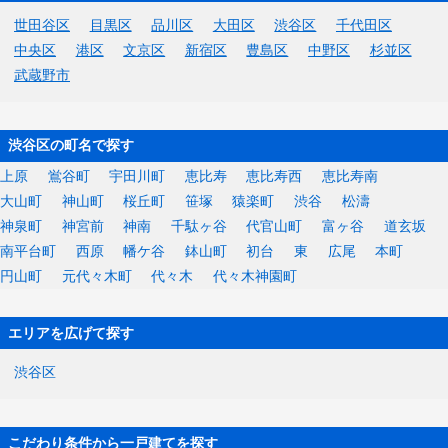
世田谷区
目黒区
品川区
大田区
渋谷区
千代田区
中央区
港区
文京区
新宿区
豊島区
中野区
杉並区
武蔵野市
渋谷区の町名で探す
上原
鴬谷町
宇田川町
恵比寿
恵比寿西
恵比寿南
大山町
神山町
桜丘町
笹塚
猿楽町
渋谷
松濤
神泉町
神宮前
神南
千駄ヶ谷
代官山町
富ヶ谷
道玄坂
南平台町
西原
幡ケ谷
鉢山町
初台
東
広尾
本町
円山町
元代々木町
代々木
代々木神園町
エリアを広げて探す
渋谷区
こだわり条件から一戸建てを探す