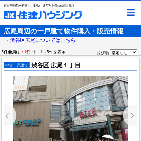
東京不動産(一戸建て、土地)｜1977年創業の信頼と実績
広尾周辺の一戸建て物件購入・販売情報
・
渋谷区広尾についてはこちら
5
件
会員は
＋1件
中 1～5件を表示
並び順
渋谷区 広尾１丁目
中古一戸建て