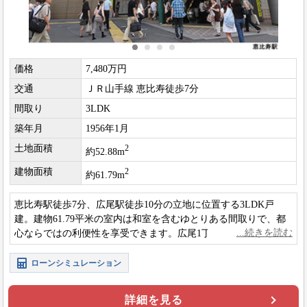
価格
7,480万円
交通
ＪＲ山手線 恵比寿徒歩7分
間取り
3LDK
築年月
1956年1月
土地面積
2
約52.88m
建物面積
2
約61.79m
恵比寿駅徒歩7分、広尾駅徒歩10分の立地に位置する3LDK戸
建。建物61.79平米の室内は和室を含むゆとりある間取りで、都
心ならではの利便性を享受できます。広尾1丁目アドレスの落ち
着いた住環境も魅力の住まいです。
ローンシミュレーション
詳細を見る