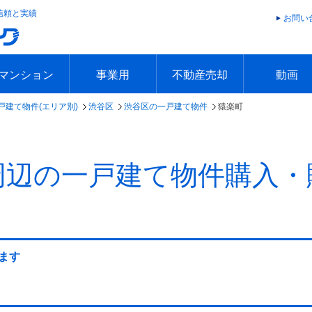
信頼と実績
お問い
マンション
事業用
不動産売却
動画
戸建て物件(エリア別)
渋谷区
渋谷区の一戸建て物件
猿楽町
エリアで探す
沿線で探す
本日の新着物件
今週の新着物件
エリアで探す
沿線で探す
本日の新着物件
今週の新着物件
不動産売却トップ
簡単無料査定
不動産売却の流れ
不動産売却 Q&A
海外からの不動産売買
住まなび
TVCMギ
放送スケジ
お客様の声
周辺の一戸建て物件購入・
ます