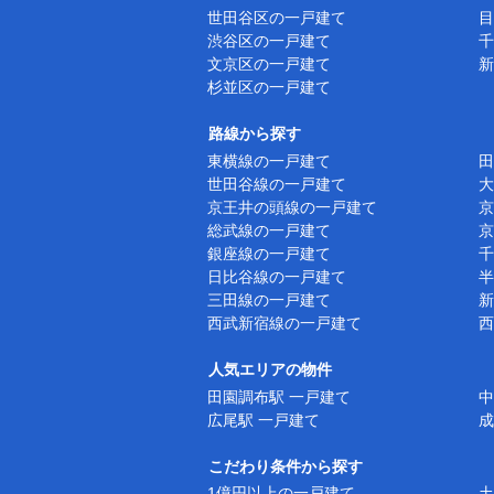
世田谷区の一戸建て
目
渋谷区の一戸建て
千
文京区の一戸建て
新
杉並区の一戸建て
路線から探す
東横線の一戸建て
田
世田谷線の一戸建て
大
京王井の頭線の一戸建て
京
総武線の一戸建て
京
銀座線の一戸建て
千
日比谷線の一戸建て
半
三田線の一戸建て
新
西武新宿線の一戸建て
西
人気エリアの物件
田園調布駅 一戸建て
中
広尾駅 一戸建て
成
こだわり条件から探す
1億円以上の一戸建て
土