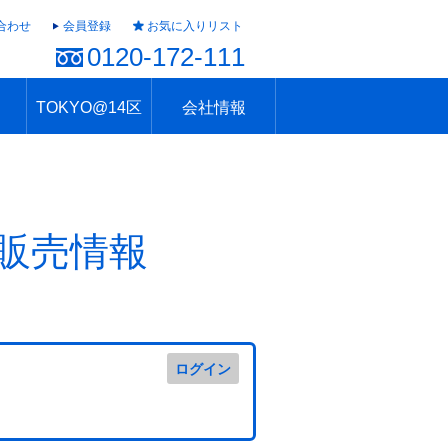
合わせ
会員登録
お気に入りリスト
0120-172-111
TOKYO@14区
会社情報
ャラリー
ュール
TOKYO@14区トップ
ブランド 高級住宅街
住まいのお役立ち
税・住宅ローン
不動産投資のポイント
防災！東京の地震
地域情報「東京さんぽ」
会社概要
アクセス
住建ハウジング上原支店
住建ハウジング中野
採用情報
販売情報
ログイン