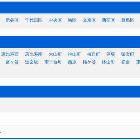
渋谷区
千代田区
中央区
港区
文京区
新宿区
豊島区
恵比寿西
恵比寿南
大山町
神山町
桜丘町
笹塚
猿楽町
富ヶ谷
道玄坂
南平台町
西原
幡ケ谷
鉢山町
初台
す