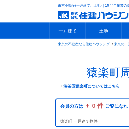
東京不動産(一戸建て、土地)｜1977年創業の
一戸建て
土地
東京の不動産なら住建ハウジング
東京の一
エリアで探す
沿線で探す
新築一戸建て
中古一戸建て
本日の新着物件
今週の新着物件
エリアで探す
沿線で探す
本日の新着物件
今週の新着物件
猿楽町
・
渋谷区猿楽町についてはこちら
＋ 0 件
会員の方は
ご覧になれ
猿楽町 一戸建て物件