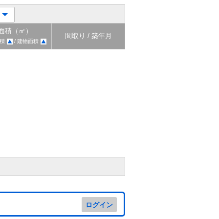
面積（㎡）
間取り / 築年月
積
/ 建物面積
ログイン