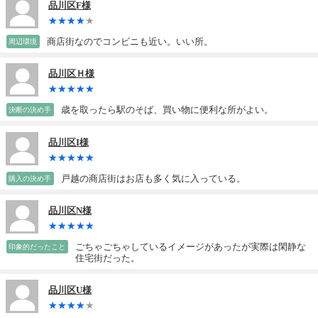
品川区F様
商店街なのでコンビニも近い。いい所。
周辺環境
品川区Ｈ様
歳を取ったら駅のそば、買い物に便利な所がよい。
決断の決め手
品川区I様
戸越の商店街はお店も多く気に入っている。
購入の決め手
品川区N様
ごちゃごちゃしているイメージがあったが実際は閑静な
印象的だったこと
住宅街だった。
品川区U様