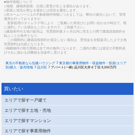
■物件情報について
◇地積、建物床面積、仕様に変更が生じる場合があります。
◇図面と現況が異なる場合には現況を優先します。
◇本ホームページ上の不動産物件情報につきましては、弊社の責任において、管理
運用を行っておりますが、
更新処理のタイムラグ等により、ご覧戴いた時並びにお問い合わせの時点で、既
に成約している場合もございますので、ご容赦下さい。
◇建築条件付土地の販売は、売買契約後３ヶ月以内に売主との間で建築請負契約を
結ぶことが条件となり、
この期間内に建築請負契約が成立しない場合は、受領金を全額返済した上で土地
売買契約は白紙となります。
◇掲載物件の取引態様は全て仲介物件になります。ご成約の際には規定の手数料及
びそれに係わる消費税を別途申し受けます。
東京の不動産なら住建ハウジング
東京都の事業用物件・収益物件・投資(エリア
別)購入・販売情報
品川区
アパート(一棟) 品川区大井６丁目 8,000万円
買いたい
エリアで探す一戸建て
エリアで探す土地・売地
エリアで探すマンション
エリアで探す事業用物件