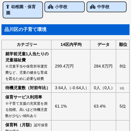
幼稚園・保育
小学校
中学校
園
品川区の子育て環境
カテゴリー
14区内平均
データ
順位
就学前児童1人当たりの
児童福祉費
299.4万円
284.8万円
8位
※児童手当や保育所等運営
費など、児童の健全な育成
を図るために必要な経費
待機児童数（対前年比）
3.64人（-0.64人）
0人（0人）
1位
保育サービス利用率
※子育て支援の充実度を測
61.1%
63.4%
5位
る指標。高いほど待機児度
数が少ない傾向あり
保育料（月額）
認可保育