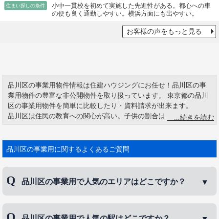
小中一貫校を初めて実施した先進性がある。都心への車
住まい探しの条件
の便も良く通勤しやすい。横浜方面にも出やすい。
お客様の声をもっと見る
品川区の事業用物件情報は住建ハウジングにお任せ！品川区の事
業用物件の豊富な非公開物件を取り扱っています。 東京都の品川
区の事業用物件を簡単に比較したり・資料請求が出来ます。
品川区は住民の教育への関心が高い。子供の割合は23区中中位以
下であるが、児童相談の割合が23区中2番目である。そうしたこと
もあり、子育てをするなら品川区というスローガンもある。市区
町村立では全国初の小中一貫校が出来たのが品川区で、品川区立
品川区の事業用に関するよくあるご質問
日野学園が最初の区立小中一貫校である。品川区には下町を思い
起こせる街並みがある。北品川あたりは井戸があったり、昔なが
らの母屋が残っていたり住宅が密集している地域もある。
品川区の事業用で人気のエリアはどこですか？
品川区の事業用で人気のエリアは、
旗の台
、
西大
品川区の事業用で人気の駅はどこですか？