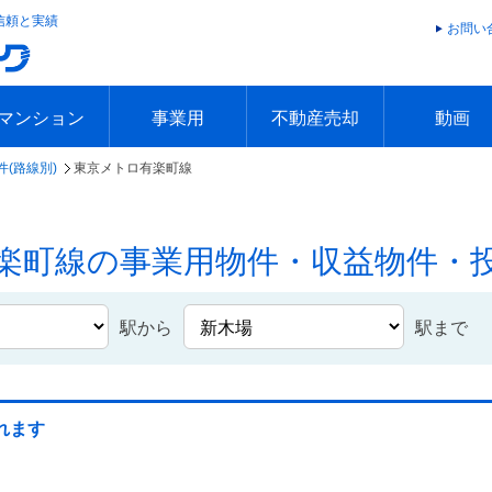
信頼と実績
お問い
マンション
事業用
不動産売却
動画
(路線別)
東京メトロ有楽町線
エリアで探す
沿線で探す
本日の新着物件
今週の新着物件
エリアで探す
沿線で探す
本日の新着物件
今週の新着物件
不動産売却トップ
簡単無料査定
不動産売却の流れ
不動産売却 Q&A
海外からの不動産売買
住まなび
TVCMギ
放送スケジ
お客様の声
楽町線の事業用物件・収益物件・
駅から
駅まで
れます