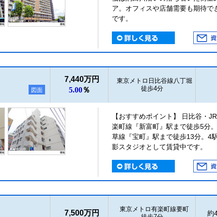
ア。オフィスや店舗需要も期待で
です。
7,440万円
東京メトロ日比谷線八丁堀
徒歩4分
5.00
％
図面
【おすすめポイント】 日比谷・J
楽町線『新富町』駅まで徒歩5分
草線『宝町』駅まで徒歩13分。4
影スタジオとして賃貸中です。
東京メトロ有楽町線要町
7,500万円
約4
徒歩7分