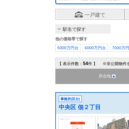
一戸建て
駅名で探す
他の価格帯で探す
5000万円台
6000万円台
7000万
54
【 表示件数：
件 】 ※非公開物件
所在地
事務所(区分)
中央区 佃２丁目