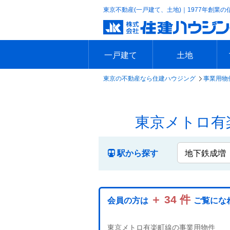
東京不動産(一戸建て、土地)｜1977年創業の
一戸建て
土地
東京の不動産なら住建ハウジング
事業用物件
エリアで探す
沿線で探す
新築一戸建て
中古一戸建て
本日の新着物件
今週の新着物件
エリアで探す
沿線で探す
本日の新着物件
今週の新着物件
東京メトロ有
駅から探す
＋ 34 件
会員の方は
ご覧にな
東京メトロ有楽町線の事業用物件