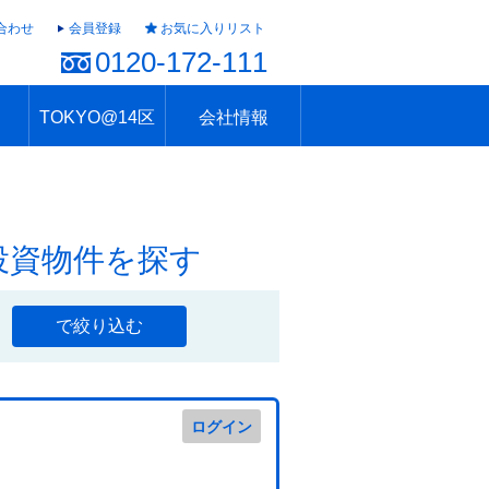
合わせ
会員登録
お気に入りリスト
0120-172-111
TOKYO@14区
会社情報
ャラリー
ュール
TOKYO@14区トップ
ブランド 高級住宅街
住まいのお役立ち
税・住宅ローン
不動産投資のポイント
防災！東京の地震
地域情報「東京さんぽ」
会社概要
アクセス
住建ハウジング上原支店
住建ハウジング中野
採用情報
投資物件を探す
で絞り込む
ログイン