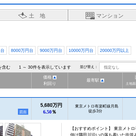
土 地
マンション
円台
8000万円台
9000万円台
10000万円台
20000万円以上
を含む 1 ～ 30件を表示しています
並び替え：
価格
最寄駅
利回り
土地面
5,680万円
東京メトロ有楽町線月島
徒歩3分
6.50
％
図面
【おすすめポイント】 東京メトロ
佃は隅田川沿いの落ち着いた街並