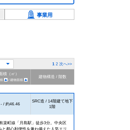
事業用
1
2
次へ>>
面積（㎡）
建物構造 / 階数
積
/ 建物面積
SRC造 / 14階建て地下
- / 約46.46
1階
有楽町線「月島駅」徒歩3分。中央区
みと都心利便性を兼ね備えた人気エリ