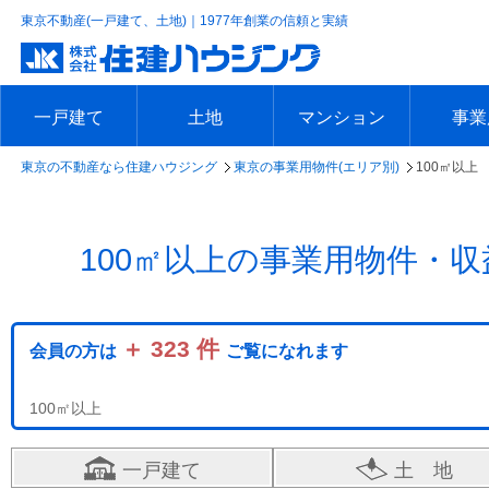
東京不動産(一戸建て、土地)｜1977年創業の信頼と実績
一戸建て
土地
マンション
事業
東京の不動産なら住建ハウジング
東京の事業用物件(エリア別)
100㎡以上
エリアで探す
沿線で探す
新築一戸建て
中古一戸建て
本日の新着物件
今週の新着物件
エリアで探す
沿線で探す
本日の新着物件
今週の新着物件
エリアで探す
沿線で探す
本日の新着物件
今週の新着物件
エリア
沿線で
本日の
今週の
100㎡以上の事業用物件・
＋ 323 件
会員の方は
ご覧になれます
100㎡以上
一戸建て
土 地