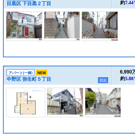
約
7.44
目黒区 下目黒２丁目
6,99
アパート(一棟)
NEW
約
5.88
中野区 弥生町５丁目
図面