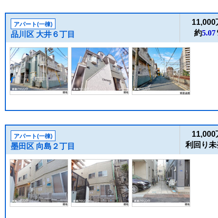
11,00
アパート(一棟)
約
5.07
品川区 大井６丁目
11,00
アパート(一棟)
利回り未
墨田区 向島２丁目