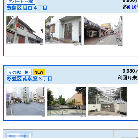
9,90
アパート(一棟)
約
6.10
豊島区 目白４丁目
9,98
その他(一棟)
NEW
利回り未
杉並区 南荻窪３丁目