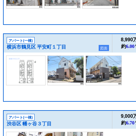
8,99
アパート(一棟)
約
6.00
横浜市鶴見区 平安町１丁目
図面
9,00
アパート(一棟)
約
6.70
渋谷区 幡ヶ谷３丁目