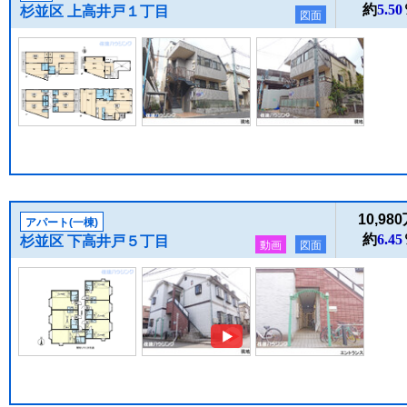
約
5.50
杉並区 上高井戸１丁目
図面
10,98
アパート(一棟)
約
6.45
杉並区 下高井戸５丁目
動画
図面