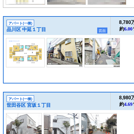
8,78
アパート(一棟)
約
6.00
品川区 中延１丁目
図面
8,98
アパート(一棟)
約
4.69
世田谷区 宮坂１丁目