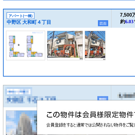
7,50
アパート(一棟)
約
6.03
中野区 大和町４丁目
図面