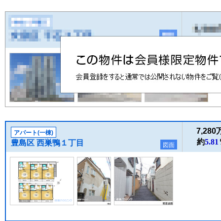
7,28
アパート(一棟)
約
5.81
豊島区 西巣鴨１丁目
図面