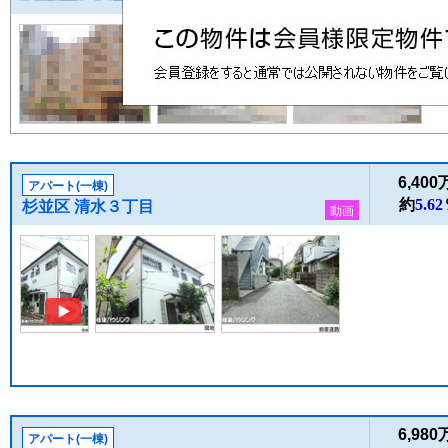
6,40
アパート(一棟)
約
5.62
杉並区 清水３丁目
動画
6,98
アパート(一棟)