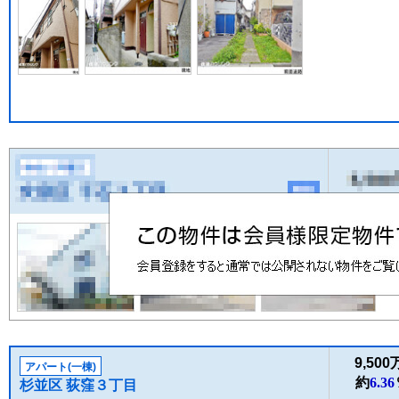
9,50
アパート(一棟)
約
6.36
杉並区 荻窪３丁目