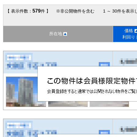
579
【 表示件数：
件 】 ※非公開物件を含む 1 ～ 30件を表示
価格
所在地
利回り