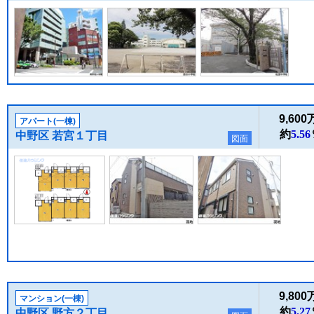
9,60
アパート(一棟)
約
5.56
中野区 若宮１丁目
図面
9,80
マンション(一棟)
約
5.27
中野区 野方２丁目