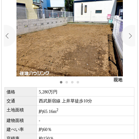
価格
5,280万円
交通
西武新宿線 上井草徒歩10分
土地面積
2
約65.16m
建物面積
-
建ぺい率
約60％
容積率
約150％