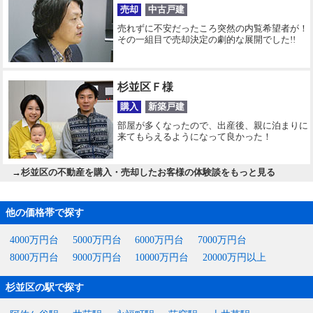
売却
中古戸建
売れずに不安だったころ突然の内覧希望者が！
その一組目で売却決定の劇的な展開でした!!
杉並区Ｆ様
購入
新築戸建
部屋が多くなったので、出産後、親に泊まりに
来てもらえるようになって良かった！
→
杉並区の不動産を購入・売却したお客様の体験談をもっと見る
他の価格帯で探す
4000万円台
5000万円台
6000万円台
7000万円台
8000万円台
9000万円台
10000万円台
20000万円以上
杉並区の駅で探す