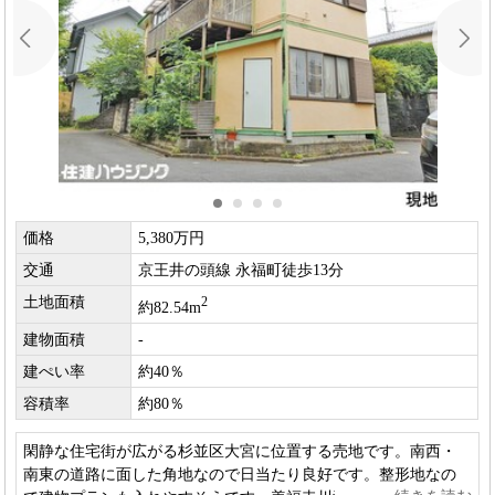
価格
5,380万円
交通
京王井の頭線 永福町徒歩13分
土地面積
2
約82.54m
建物面積
-
建ぺい率
約40％
容積率
約80％
閑静な住宅街が広がる杉並区大宮に位置する売地です。南西・
南東の道路に面した角地なので日当たり良好です。整形地なの