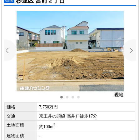
杉並区 宮前２丁目
売地
価格
7,750万円
交通
京王井の頭線 高井戸徒歩17分
土地面積
2
約100m
建物面積
-