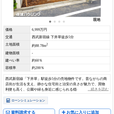
価格
6,999万円
交通
西武新宿線 下井草徒歩5分
土地面積
2
約88.78m
建物面積
-
建ぺい率
約60％
容積率
約200％
西武新宿線「下井草」駅徒歩5分の売地物件です。昔ながらの商
店街が生活を支え、静かな住宅街と治安の良さが魅力で、買物
利便も高く、公園や緑も身近に感じられる穏やかな住環境が整
っていますです。
ローンシミュレーション
資料請求する
お気に入りに追加