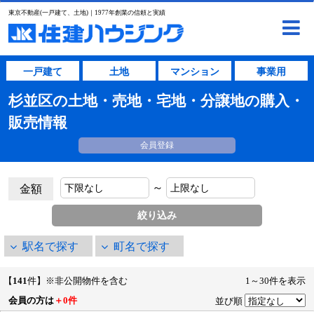
東京不動産(一戸建て、土地)｜1977年創業の信頼と実績
一戸建て
土地
マンション
事業用
杉並区の土地・売地・宅地・分譲地の購入・
販売情報
会員登録
～
金額
駅名で探す
町名で探す
【
141
件】※非公開物件を含む
1～30件を表示
会員の方は
＋0件
並び順