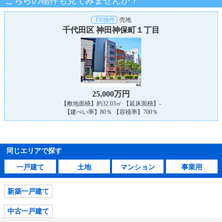
こちらの物件も見てみませんか？
PR物件
売地
千代田区 神田神保町１丁目
25,000万円
【敷地面積】約32.03㎡ 【延床面積】-
【建ぺい率】80％ 【容積率】700％
同じエリアで探す
一戸建て
土地
マンション
事業用
新築一戸建て
中古一戸建て