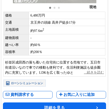
価格
6,480万円
交通
京王井の頭線 高井戸徒歩17分
土地面積
2
約97.6m
建物面積
-
建ぺい率
約60％
容積率
約200％
杉並区成田西の落ち着いた住宅街に位置する売地です。五日市
街道沿いなので車での移動も便利です。生活利便施設も徒歩圏
内に充実しています。LDKを広く取ったゆとりある住まいづく
りが可能です。
ローンシミュレーション
資料請求する
お気に入りに追加
詳細を見る