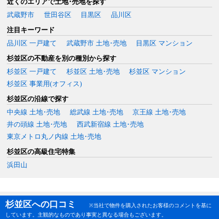
近くのエリアで土地･売地を探す
武蔵野市
世田谷区
目黒区
品川区
注目キーワード
品川区 一戸建て
武蔵野市 土地･売地
目黒区 マンション
杉並区の不動産を別の種別から探す
杉並区 一戸建て
杉並区 土地･売地
杉並区 マンション
杉並区 事業用(オフィス)
杉並区の沿線で探す
中央線 土地･売地
総武線 土地･売地
京王線 土地･売地
井の頭線 土地･売地
西武新宿線 土地･売地
東京メトロ丸ノ内線 土地･売地
杉並区の高級住宅特集
浜田山
杉並区への口コミ
※当社で物件を購入されたお客様のコメントを基に
しています。主観的なものであり事実と異なる場合もございます。