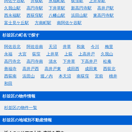
阿佐ケ谷駅
井荻駅
永福町駅
荻窪駅
上井草駅
久我山駅
高円寺駅
下井草駅
新高円寺駅
高井戸駅
西永福駅
西荻窪駅
八幡山駅
浜田山駅
東高円寺駅
富士見ケ丘駅
方南町駅
南阿佐ケ谷駅
杉並区の町名で探す
阿佐谷北
阿佐谷南
天沼
井草
和泉
今川
梅里
永福
大宮
荻窪
上井草
上荻
上高井戸
久我山
高円寺北
高円寺南
清水
下井草
下高井戸
松庵
善福寺
高井戸西
高井戸東
成田西
成田東
西荻北
西荻南
浜田山
堀ノ内
本天沼
南荻窪
宮前
桃井
和田
杉並区の物件情報
杉並区の物件一覧
杉並区の地域別不動産情報