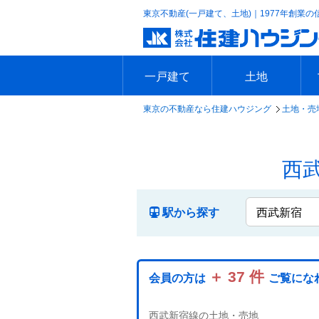
東京不動産(一戸建て、土地)｜1977年創業の
一戸建て
土地
東京の不動産なら住建ハウジング
土地・売地
エリアで探す
沿線で探す
新築一戸建て
中古一戸建て
本日の新着物件
今週の新着物件
エリアで探す
沿線で探す
本日の新着物件
今週の新着物件
西
駅から探す
＋ 37 件
会員の方は
ご覧にな
西武新宿線の土地・売地