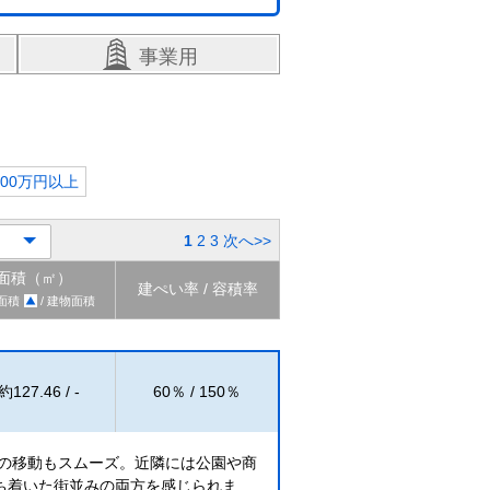
事業用
000万円以上
1
2
3
次へ>>
面積（㎡）
建ぺい率 / 容積率
面積
/ 建物面積
約127.46 / -
60％ / 150％
への移動もスムーズ。近隣には公園や商
ち着いた街並みの両方を感じられま