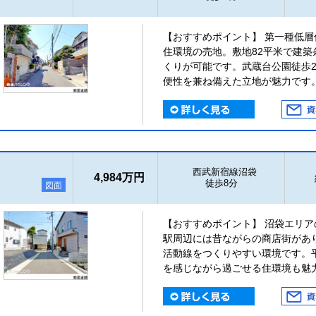
【おすすめポイント】 第一種低
住環境の売地。敷地82平米で建
くりが可能です。武蔵台公園徒歩2
便性を兼ね備えた立地が魅力です
西武新宿線沼袋
4,984万円
徒歩8分
図面
【おすすめポイント】 沼袋エリ
駅周辺には昔ながらの商店街があ
活動線をつくりやすい環境です。
を感じながら過ごせる住環境も魅