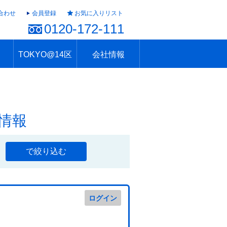
合わせ
会員登録
お気に入りリスト
0120-172-111
TOKYO@14区
会社情報
ャラリー
ュール
TOKYO@14区トップ
ブランド 高級住宅街
住まいのお役立ち
税・住宅ローン
不動産投資のポイント
防災！東京の地震
地域情報「東京さんぽ」
会社概要
アクセス
住建ハウジング上原支店
住建ハウジング中野
採用情報
情報
で絞り込む
ログイン