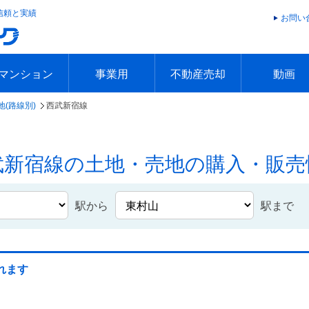
信頼と実績
お問い
マンション
事業用
不動産売却
動画
(路線別)
西武新宿線
エリアで探す
沿線で探す
本日の新着物件
今週の新着物件
エリアで探す
沿線で探す
本日の新着物件
今週の新着物件
不動産売却トップ
簡単無料査定
不動産売却の流れ
不動産売却 Q&A
海外からの不動産売買
住まなび
TVCMギ
放送スケジ
お客様の声
武新宿線の土地・売地の購入・販売
駅から
駅まで
れます