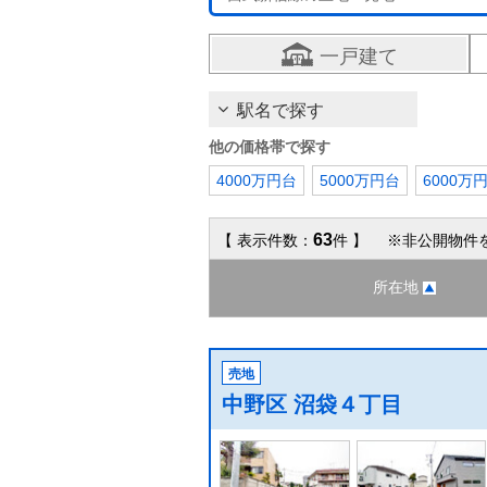
一戸建て
駅名で探す
他の価格帯で探す
4000万円台
5000万円台
6000万
63
【 表示件数：
件 】 ※非公開物件
所在地
売地
中野区 沼袋４丁目