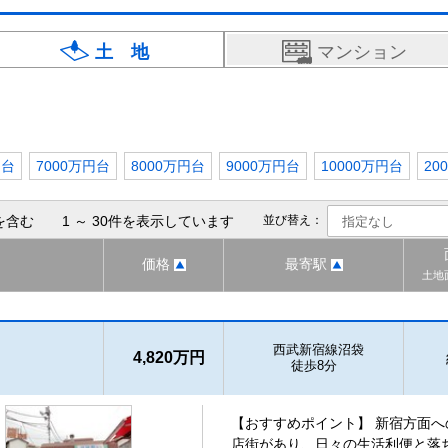
土 地
マンション
円台
7000万円台
8000万円台
9000万円台
10000万円台
20
を含む 1 ～ 30件を表示しています
並び替え：
価格
最寄駅
土地
西武新宿線沼袋
4,820万円
徒歩8分
【おすすめポイント】 新宿方面
店街があり、日々の生活利便と落