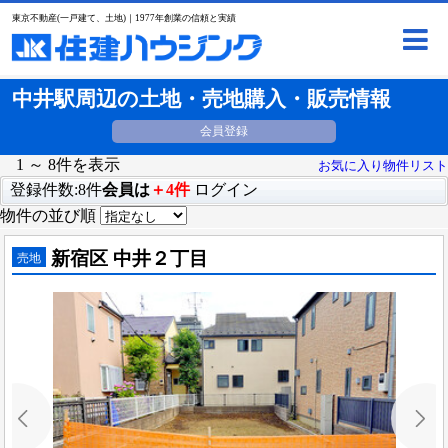
東京不動産(一戸建て、土地)｜1977年創業の信頼と実績
中井駅周辺の土地・売地購入・販売情報
会員登録
1 ～ 8件を表示
お気に入り物件リスト
登録件数:8件
会員は
＋4件
ログイン
物件の並び順
新宿区 中井２丁目
売地