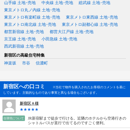
山手線 土地･売地
中央線 土地･売地
総武線 土地･売地
東京メトロ丸ノ内線 土地･売地
東京メトロ有楽町線 土地･売地
東京メトロ東西線 土地･売地
東京メトロ南北線 土地･売地
東京メトロ副都心線 土地･売地
都営新宿線 土地･売地
都営大江戸線 土地･売地
京王線 土地･売地
小田急線 土地･売地
西武新宿線 土地･売地
新宿区の高級住宅特集
神楽坂
市谷
信濃町
新宿区への口コミ
※当社で物件を購入されたお客様のコメントを基に
しています。主観的なものであり事実と異なる場合もございます。
新宿区Ａ様
JR新宿駅まで徒歩で行ける。近隣のホテルから空港行きの
住環境について
シャトルバスが直行で出てるのですごく便利。