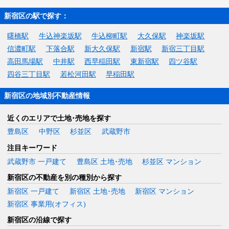
新宿区の駅で探す：
曙橋駅
牛込神楽坂駅
牛込柳町駅
大久保駅
神楽坂駅
信濃町駅
下落合駅
新大久保駅
新宿駅
新宿三丁目駅
高田馬場駅
中井駅
西早稲田駅
東新宿駅
四ツ谷駅
四谷三丁目駅
若松河田駅
早稲田駅
新宿区の地域別不動産情報
近くのエリアで土地･売地を探す
豊島区
中野区
杉並区
武蔵野市
注目キーワード
武蔵野市 一戸建て
豊島区 土地･売地
杉並区 マンション
新宿区の不動産を別の種別から探す
新宿区 一戸建て
新宿区 土地･売地
新宿区 マンション
新宿区 事業用(オフィス)
新宿区の沿線で探す