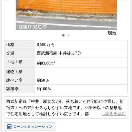
価格
8,580万円
交通
西武新宿線 中井徒歩7分
土地面積
2
約83.86m
建物面積
-
建ぺい率
約50％
容積率
約100％
西武新宿線「中井」駅徒歩7分。落ち着いた住宅街に位置し、新
宿方面へのアクセスもしやすい立地です。83平米以上の整形地
で住宅用地として検討しやすい広さです。都心近接で穏やかな
住環境を求める方に向いています。
ローンシミュレーション