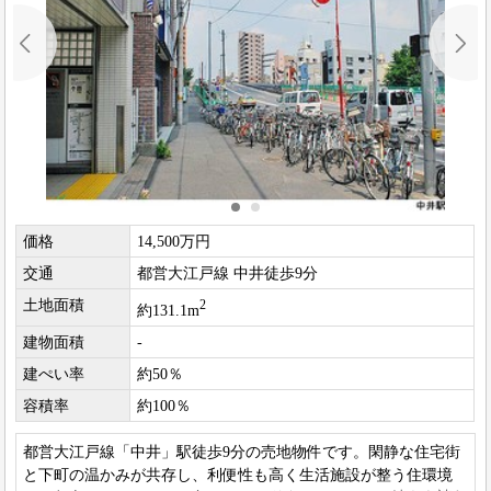
価格
14,500万円
交通
都営大江戸線 中井徒歩9分
土地面積
2
約131.1m
建物面積
-
建ぺい率
約50％
容積率
約100％
都営大江戸線「中井」駅徒歩9分の売地物件です。閑静な住宅街
と下町の温かみが共存し、利便性も高く生活施設が整う住環境