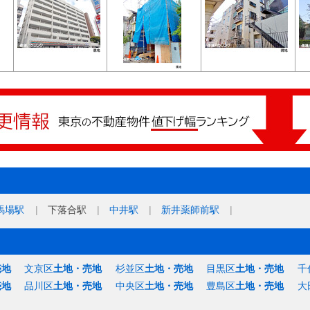
馬場駅
下落合駅
中井駅
新井薬師前駅
売地
文京区
土地・売地
杉並区
土地・売地
目黒区
土地・売地
千
売地
品川区
土地・売地
中央区
土地・売地
豊島区
土地・売地
大