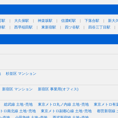
町駅
大久保駅
神楽坂駅
信濃町駅
下落合駅
新大
井駅
西早稲田駅
東新宿駅
四ツ谷駅
四谷三丁目駅
地
杉並区 マンション
新宿区 マンション
新宿区 事業用(オフィス)
総武線 土地･売地
東京メトロ丸ノ内線 土地･売地
東京メトロ有楽
トロ南北線 土地･売地
東京メトロ副都心線 土地･売地
都営新宿線 
地･売地
小田急線 土地･売地
西武新宿線 土地･売地