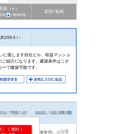
面積（㎡）
図面/ 動画
面積
/ 建物面積
約159.5 / -
沿いに面します自社ビル、収益マンショ
のご紹介になります。建築条件はござ
カーで建築可能です。