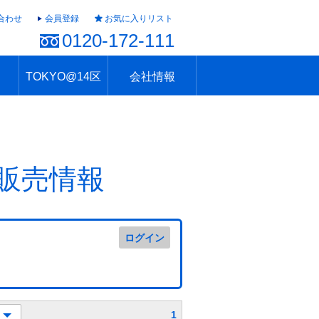
合わせ
会員登録
お気に入りリスト
0120-172-111
TOKYO@14区
会社情報
ャラリー
ュール
TOKYO@14区トップ
ブランド 高級住宅街
住まいのお役立ち
税・住宅ローン
不動産投資のポイント
防災！東京の地震
地域情報「東京さんぽ」
会社概要
アクセス
住建ハウジング上原支店
住建ハウジング中野
採用情報
販売情報
ログイン
1