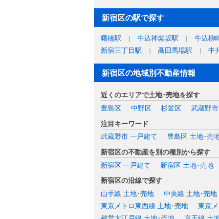
新宿区の駅で探す
曙橋駅
牛込神楽坂駅
牛込柳
新宿三丁目駅
高田馬場駅
中
新宿区の地域別不動産情報
近くのエリアで土地･売地を探す
豊島区
中野区
杉並区
武蔵野市
注目キーワード
武蔵野市 一戸建て
豊島区 土地･売
新宿区の不動産を別の種別から探す
新宿区 一戸建て
新宿区 土地･売地
新宿区の沿線で探す
山手線 土地･売地
中央線 土地･売地
東京メトロ東西線 土地･売地
東京メ
都営大江戸線 土地･売地
京王線 土