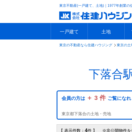
東京不動産(一戸建て、土地)｜1977年創業の
一戸建て
土地
東京の不動産なら住建ハウジング
東京の土
エリアで探す
沿線で探す
新築一戸建て
中古一戸建て
本日の新着物件
今週の新着物件
エリアで探す
沿線で探す
本日の新着物件
今週の新着物件
下落合
＋ 3 件
会員の方は
ご覧になれ
東京都下落合の土地・売地
4
【 表示件数：
件 】 ※非公開物件を