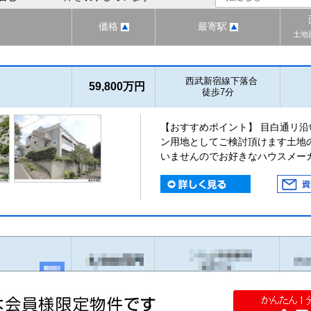
価格
最寄駅
土地
西武新宿線下落合
59,800万円
徒歩7分
【おすすめポイント】 目白通リ
ン用地としてご検討頂けます土地
いませんのでお好きなハウスメー