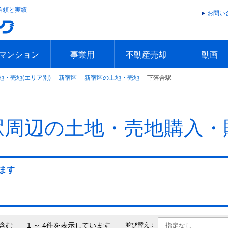
信頼と実績
お問い
マンション
事業用
不動産売却
動画
地・売地(エリア別)
新宿区
新宿区の土地・売地
下落合駅
エリアで探す
沿線で探す
本日の新着物件
今週の新着物件
エリアで探す
沿線で探す
本日の新着物件
今週の新着物件
不動産売却トップ
簡単無料査定
不動産売却の流れ
不動産売却 Q&A
海外からの不動産売買
住まなび
TVCMギ
放送スケジ
お客様の声
駅周辺の土地・売地購入・
ます
含む 1 ～ 4件を表示しています
並び替え：