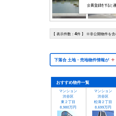
4
【 表示件数：
件 】 ※非公開物件を
＋
下落合 土地・売地物件情報が
おすすめ物件一覧
マンション
マンション
渋谷区
渋谷区
東２丁目
松濤２丁目
8,980万円
8,699万円