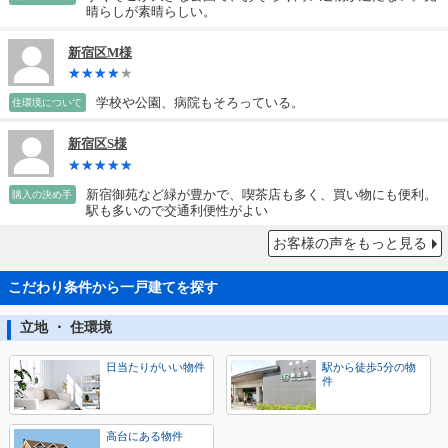
晴らしが素晴らしい。
新宿区M様
学校や公園、病院もそろっている。
住環境について
新宿区S様
新宿御苑など緑が豊かで、喫茶店も多く、買い物にも便利。
購入の決め手
駅も多いので交通利便性がよい
お客様の声をもっと見る
こだわり条件から一戸建てを探す
立地 ・ 住環境
日当たりがいい物件
駅から徒歩5分の物
件
高台にある物件