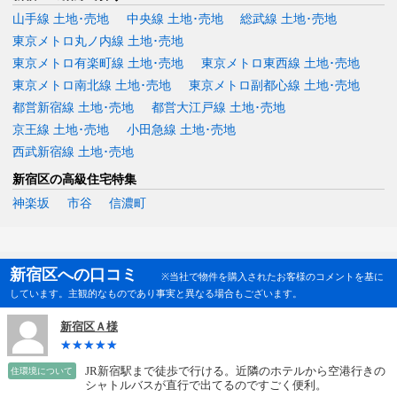
山手線 土地･売地
中央線 土地･売地
総武線 土地･売地
東京メトロ丸ノ内線 土地･売地
東京メトロ有楽町線 土地･売地
東京メトロ東西線 土地･売地
東京メトロ南北線 土地･売地
東京メトロ副都心線 土地･売地
都営新宿線 土地･売地
都営大江戸線 土地･売地
京王線 土地･売地
小田急線 土地･売地
西武新宿線 土地･売地
新宿区の高級住宅特集
神楽坂
市谷
信濃町
新宿区への口コミ
※当社で物件を購入されたお客様のコメントを基に
しています。主観的なものであり事実と異なる場合もございます。
新宿区Ａ様
JR新宿駅まで徒歩で行ける。近隣のホテルから空港行きの
住環境について
シャトルバスが直行で出てるのですごく便利。