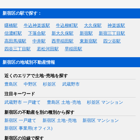
新宿区の駅で探す：
曙橋駅
牛込神楽坂駅
牛込柳町駅
大久保駅
神楽坂駅
信濃町駅
下落合駅
新大久保駅
新宿駅
新宿三丁目駅
高田馬場駅
中井駅
西早稲田駅
東新宿駅
四ツ谷駅
四谷三丁目駅
若松河田駅
早稲田駅
新宿区の地域別不動産情報
近くのエリアで土地･売地を探す
豊島区
中野区
杉並区
武蔵野市
注目キーワード
武蔵野市 一戸建て
豊島区 土地･売地
杉並区 マンション
新宿区の不動産を別の種別から探す
新宿区 一戸建て
新宿区 土地･売地
新宿区 マンション
新宿区 事業用(オフィス)
新宿区の沿線で探す