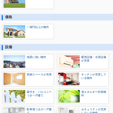
価格
一億円以上の物件
設備
地震に強い物件
暖房設備・冷房設備
が充実
収納スペースが充実
キッチンが充実して
いる物件
庭付き・バルコニー
省エネルギー対策物
つき一戸建て
件
駐車場つきの一戸建
セキュリティが充実
て
している物件