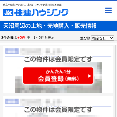
東京不動産(一戸建て、土地)｜1977年創業の信頼と実績
天沼周辺の土地・売地購入・販売情報
5
件
会員は
＋5件
中 1～5件を表示
並び順