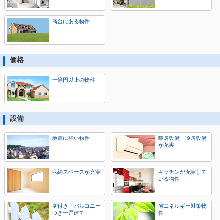
高台にある物件
価格
一億円以上の物件
設備
地震に強い物件
暖房設備・冷房設備
が充実
収納スペースが充実
キッチンが充実して
いる物件
庭付き・バルコニー
省エネルギー対策物
つき一戸建て
件