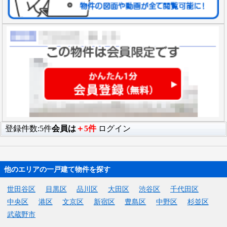
登録件数:5件
会員は
＋5件
ログイン
他のエリアの一戸建て物件を探す
世田谷区
目黒区
品川区
大田区
渋谷区
千代田区
中央区
港区
文京区
新宿区
豊島区
中野区
杉並区
武蔵野市