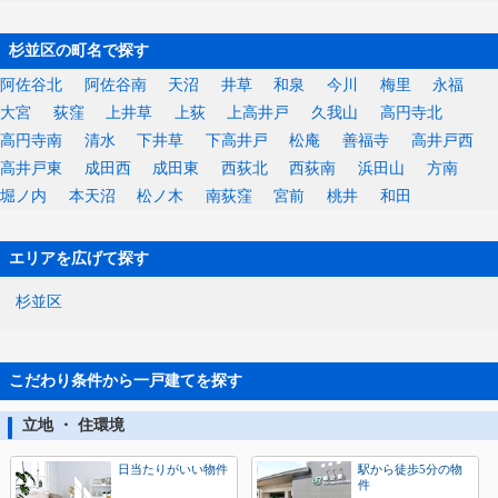
杉並区の町名で探す
阿佐谷北
阿佐谷南
天沼
井草
和泉
今川
梅里
永福
大宮
荻窪
上井草
上荻
上高井戸
久我山
高円寺北
高円寺南
清水
下井草
下高井戸
松庵
善福寺
高井戸西
高井戸東
成田西
成田東
西荻北
西荻南
浜田山
方南
堀ノ内
本天沼
松ノ木
南荻窪
宮前
桃井
和田
エリアを広げて探す
杉並区
こだわり条件から一戸建てを探す
立地 ・ 住環境
日当たりがいい物件
駅から徒歩5分の物
件