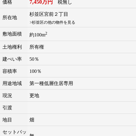
7,450万円
価格
税無し
杉並区
宮前
２丁目
所在地
>杉並区の他の物件を見る
2
敷地面積
約100m
土地権利
所有権
建ぺい率
50％
容積率
100％
用途地域
第一種低層住居専用
現況
更地
引渡
地目
畑
セットバッ
無