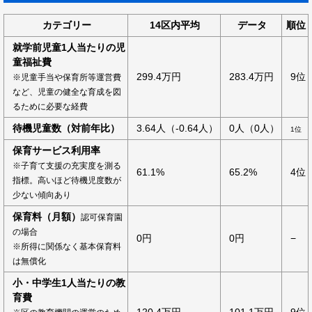
カテゴリー
14区内平均
データ
順位
就学前児童1人当たりの児
童福祉費
299.4万円
283.4万円
9位
※児童手当や保育所等運営費
など、児童の健全な育成を図
るために必要な経費
待機児童数（対前年比）
3.64人（-0.64人）
0人（0人）
1位
保育サービス利用率
※子育て支援の充実度を測る
61.1%
65.2%
4位
指標。高いほど待機児度数が
少ない傾向あり
保育料（月額）
認可保育園
の場合
0円
0円
−
※所得に関係なく基本保育料
は無償化
小・中学生1人当たりの教
育費
120.4万円
101.1万円
9位