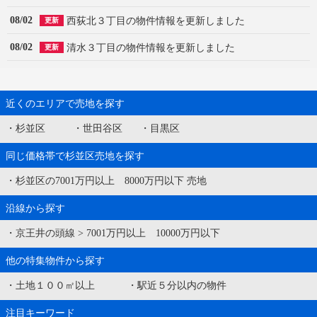
08/02
西荻北３丁目の物件情報を更新しました
更新
08/02
清水３丁目の物件情報を更新しました
更新
近くのエリアで売地を探す
・
杉並区
・
世田谷区
・
目黒区
同じ価格帯で杉並区売地を探す
・
杉並区の7001万円以上 8000万円以下 売地
沿線から探す
・
京王井の頭線
>
7001万円以上 10000万円以下
他の特集物件から探す
・
土地１００㎡以上
・
駅近５分以内の物件
注目キーワード