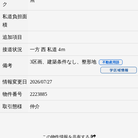
ク
私道負担面
積
追加項目
接道状況
一方 西 私道 4ｍ
3区画、建築条件なし、整形地
不動産用語
備考
情報変更日
2026/07/27
物件番号
2223885
取引態様
仲介
この物件情報を共有する