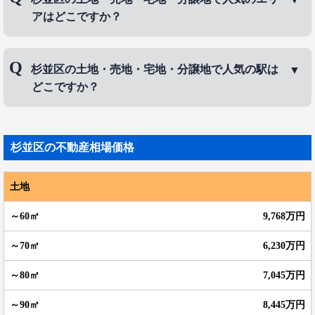
式会社は「スバル」のブランド名で自動車などを 製造していま
アはどこですか？
す。
似たような地勢である隣の中野区は全国一位の人口密集度を誇る
が、杉並区は中野区 ほどの人口密集区にはなっていない。それ
杉並区の土地・売地・宅地・分譲地で人気のエリア
は、新宿に近く、通勤・通学にも便利な両区だが、より近い 中野
杉並区の土地・売地・宅地・分譲地で人気の駅は
は、
荻窪
、
浜田山
、
久我山
などです。
区の方により人が集まったからと考えられる。 その為、人口密度
どこですか？
が日本一高い中野区は家が密集しているようなイメージがある
が、 杉並区は今も高級住宅地が残りゆったりとした地勢を保って
杉並区の土地・売地・宅地・分譲地で人気の駅は、
いる。この暮らしやすやを一番実感しているのが、戦後 まもなく
からこの杉並エリアに住み続けている住民です。後から流入して
荻窪駅
、
西荻窪駅
、
浜田山駅
などです。
杉並区
の不動産相場価格
きた住民たちは一定期間住むと出て行って しまう傾向が見られる
が、古くからの住人はしっかりと土地に根を張り定住している。
そのことからか、街全体 にはまったりとした空気が流れ、のんび
土地
りとした街のイメージは今も変わらず続いている。ただ、学生や
若い人達が住 みやすいエリアでもあり、そのような若者向けの店
9,768万円
舗も増えています。
6,230万円
7,045万円
8,445万円