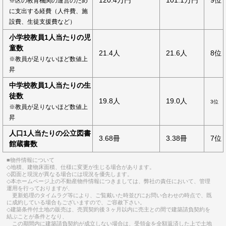
※区の教育機関の運営のため
に支出する経費（人件費、施
設費、生徒支援費など）
小学校教員1人当たりの児
童数
21.4人
21.6人
8位
※教員が足りないほど数値上
昇
中学校教員1人当たりの生
徒数
19.8人
19.0人
3位
※教員が足りないほど数値上
昇
人口1人当たりの公立図書
3.68冊
3.38冊
7位
館蔵書数
■物件情報について
◇地積、建物床面積、仕様に変更が生じる場合があります。
◇図面と現況が異なる場合には現況を優先します。
◇本ホームページ上の不動産物件情報につきましては、弊社の責任において、管理
運用を行っておりますが、
更新処理のタイムラグ等により、ご覧戴いた時並びにお問い合わせの時点で、既
に成約している場合もございますので、ご容赦下さい。
◇建築条件付土地の販売は、売買契約後３ヶ月以内に売主との間で建築請負契約を
結ぶことが条件となり、
この期間内に建築請負契約が成立しない場合は、受領金を全額返済した上で土地