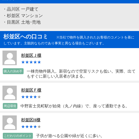
・
品川区 一戸建て
・
杉並区 マンション
・
目黒区 土地･売地
杉並区への口コミ
※当社で物件を購入されたお客様のコメントを基に
しています。主観的なものであり事実と異なる場合もございます。
杉並区Ｊ様
一棟売物件購入。新宿なので空室リスクも低い。実際、出て
購入の決め手
もすぐに新しい入居者が決まる。
杉並区Ｆ様
中野富士見町駅が始発（丸ノ内線）で、座って通勤できる。
周辺環境
杉並区H様
子供が遊べる公園や緑が近くに多い。
こだわりのポイント