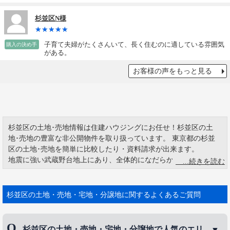
杉並区N様
子育て夫婦がたくさんいて、長く住むのに適している雰囲気
購入の決め手
がある。
お客様の声をもっと見る
杉並区の土地･売地情報は住建ハウジングにお任せ！杉並区の土
地･売地の豊富な非公開物件を取り扱っています。 東京都の杉並
区の土地･売地を簡単に比較したり・資料請求が出来ます。
地震に強い武蔵野台地上にあり、全体的になだらかな高台地域で
す。その為か、関東 大震災後には、多 くの文化人、著名人が移り
住み始めました。また国産第1号のエン ジン「寿」を開発し、ゼ
ロ戦にもう搭 載された「栄」エンジンなど優れた製品を世 に送り
杉並区の土地・売地・宅地・分譲地に関するよくあるご質問
出した航空機メーカーの「中島飛行機」が、東京進 出の第一歩に
選んだ場所 が杉並区荻窪です。中島飛行機は解体され、その後数
社が結集して「富士重工 株式 会社」が発足しました。富士重工株
杉並区の土地・売地・宅地・分譲地で人気のエリ