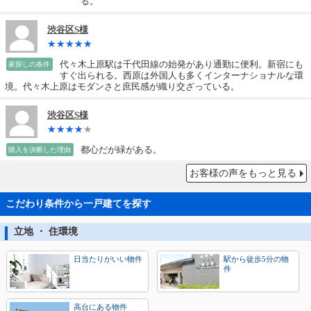
る。
渋谷区S様
代々木上原駅は千代田線の始発があり通勤に便利。新宿にも
家探しの条件
すぐ出られる。西原は外国人も多くインターナショナルな環
境。代々木上原はモダンさと庶民感が織り交ざっている。
渋谷区S様
都心だが緑がある。
購入を決断した理由
お客様の声をもっと見る
こだわり条件から一戸建てを探す
立地 ・ 住環境
日当たりがいい物件
駅から徒歩5分の物
件
高台にある物件