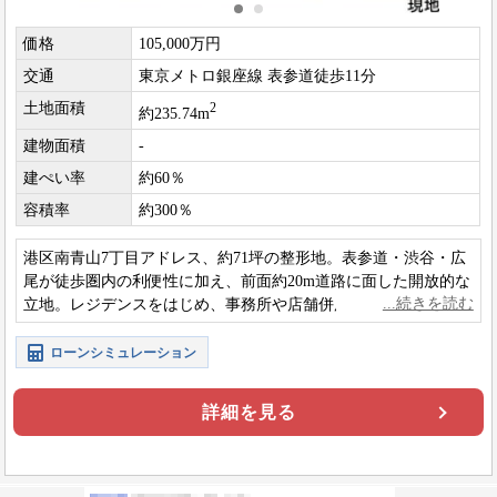
価格
105,000万円
交通
東京メトロ銀座線 表参道徒歩11分
土地面積
2
約235.74m
建物面積
-
建ぺい率
約60％
容積率
約300％
港区南青山7丁目アドレス、約71坪の整形地。表参道・渋谷・広
尾が徒歩圏内の利便性に加え、前面約20m道路に面した開放的な
立地。レジデンスをはじめ、事務所や店舗併用など多彩な用途
を検討できる大型宅地です。
ローンシミュレーション
詳細を見る