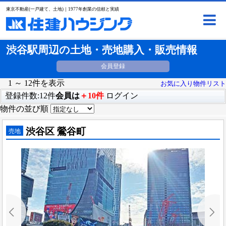
東京不動産(一戸建て、土地)｜1977年創業の信頼と実績
渋谷駅周辺の土地・売地購入・販売情報
会員登録
1 ～ 12件を表示
お気に入り物件リスト
登録件数:12件
会員は
＋10件
ログイン
物件の並び順
渋谷区 鶯谷町
売地