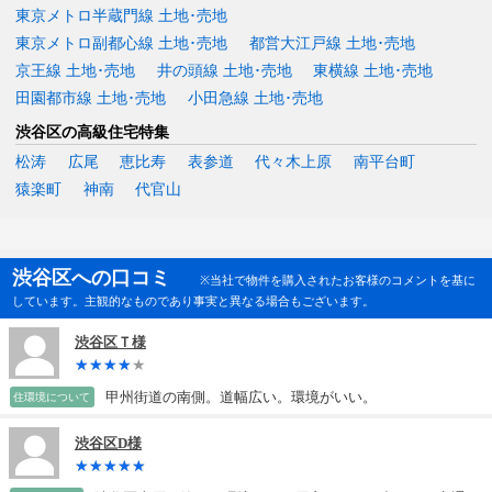
東京メトロ半蔵門線 土地･売地
東京メトロ副都心線 土地･売地
都営大江戸線 土地･売地
京王線 土地･売地
井の頭線 土地･売地
東横線 土地･売地
田園都市線 土地･売地
小田急線 土地･売地
渋谷区の高級住宅特集
松涛
広尾
恵比寿
表参道
代々木上原
南平台町
猿楽町
神南
代官山
渋谷区への口コミ
※当社で物件を購入されたお客様のコメントを基に
しています。主観的なものであり事実と異なる場合もございます。
渋谷区Ｔ様
甲州街道の南側。道幅広い。環境がいい。
住環境について
渋谷区D様