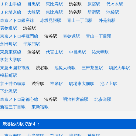
ＪＲ山手線
目黒駅
恵比寿駅
渋谷駅
原宿駅
代々木駅
ＪＲ埼京線
大崎駅
恵比寿駅
渋谷駅
新宿駅
池袋駅
東京メトロ銀座線
赤坂見附駅
青山一丁目駅
外苑前駅
表参道駅
渋谷駅
東京メトロ半蔵門線
渋谷駅
表参道駅
青山一丁目駅
永田町駅
半蔵門駅
東急東横線
渋谷駅
代官山駅
中目黒駅
祐天寺駅
学芸大学駅
東急田園都市線
渋谷駅
池尻大橋駅
三軒茶屋駅
駒沢大学駅
桜新町駅
京王井の頭線
渋谷駅
神泉駅
駒場東大前駅
池ノ上駅
下北沢駅
東京メトロ副都心線
渋谷駅
明治神宮前駅
北参道駅
新宿三丁目駅
東新宿駅
渋谷区の駅で探す：
恵比寿駅
北参道駅
笹塚駅
渋谷駅
神泉駅