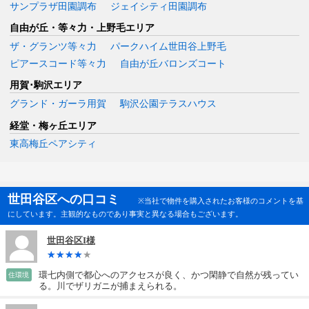
サンプラザ田園調布
ジェイシティ田園調布
自由が丘・等々力・上野毛エリア
ザ・グランツ等々力
パークハイム世田谷上野毛
ピアースコード等々力
自由が丘バロンズコート
用賀･駒沢エリア
グランド・ガーラ用賀
駒沢公園テラスハウス
経堂・梅ヶ丘エリア
東高梅丘ペアシティ
世田谷区への口コミ
※当社で物件を購入されたお客様のコメントを基
にしています。主観的なものであり事実と異なる場合もございます。
世田谷区I様
環七内側で都心へのアクセスが良く、かつ閑静で自然が残ってい
住環境
る。川でザリガニが捕まえられる。