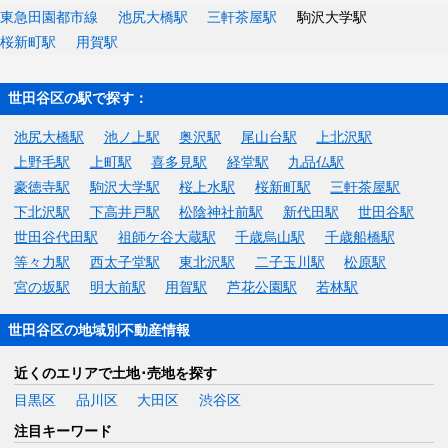
東急田園都市線
池尻大橋駅
三軒茶屋駅
駒沢大学駅
桜新町駅
用賀駅
世田谷区の駅で探す：
池尻大橋駅
池ノ上駅
奥沢駅
尾山台駅
上北沢駅
上野毛駅
上町駅
喜多見駅
経堂駅
九品仏駅
豪徳寺駅
駒沢大学駅
桜上水駅
桜新町駅
三軒茶屋駅
下北沢駅
下高井戸駅
松陰神社前駅
新代田駅
世田谷駅
世田谷代田駅
祖師ケ谷大蔵駅
千歳烏山駅
千歳船橋駅
等々力駅
西太子堂駅
東北沢駅
二子玉川駅
松原駅
宮の坂駅
明大前駅
用賀駅
芦花公園駅
若林駅
世田谷区の地域別不動産情報
近くのエリアで土地･売地を探す
目黒区
品川区
大田区
渋谷区
注目キーワード