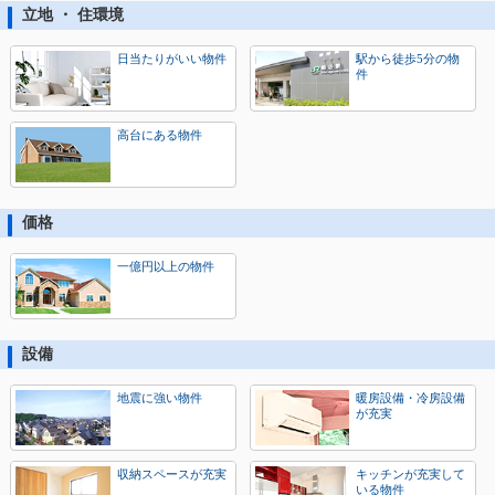
立地 ・ 住環境
日当たりがいい物件
駅から徒歩5分の物
件
高台にある物件
価格
一億円以上の物件
設備
地震に強い物件
暖房設備・冷房設備
が充実
収納スペースが充実
キッチンが充実して
いる物件