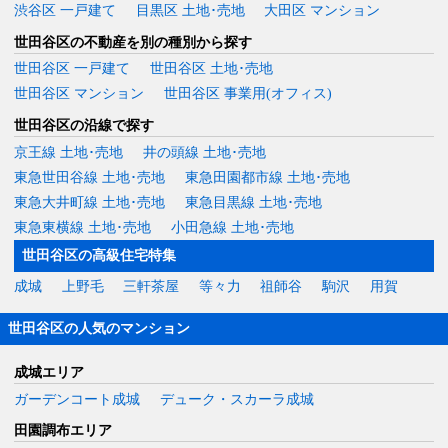
渋谷区 一戸建て
目黒区 土地･売地
大田区 マンション
世田谷区の不動産を別の種別から探す
世田谷区 一戸建て
世田谷区 土地･売地
世田谷区 マンション
世田谷区 事業用(オフィス)
世田谷区の沿線で探す
京王線 土地･売地
井の頭線 土地･売地
東急世田谷線 土地･売地
東急田園都市線 土地･売地
東急大井町線 土地･売地
東急目黒線 土地･売地
東急東横線 土地･売地
小田急線 土地･売地
世田谷区の高級住宅特集
成城
上野毛
三軒茶屋
等々力
祖師谷
駒沢
用賀
世田谷区の人気のマンション
成城エリア
ガーデンコート成城
デューク・スカーラ成城
田園調布エリア