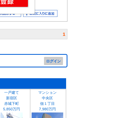
1
ログイン
一戸建て
マンション
新宿区
中央区
赤城下町
佃１丁目
5,850万円
7,980万円