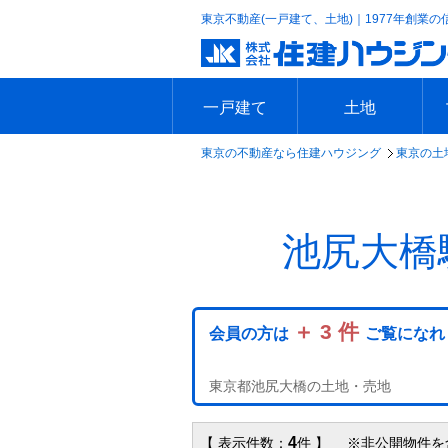
東京不動産(一戸建て、土地)｜1977年創業の
一戸建て
土地
東京の不動産なら住建ハウジング
東京の土
エリアで探す
沿線で探す
新築一戸建て
中古一戸建て
本日の新着物件
今週の新着物件
エリアで探す
沿線で探す
本日の新着物件
今週の新着物件
池尻大橋
＋ 3 件
会員の方は
ご覧になれ
東京都池尻大橋の土地・売地
4
【 表示件数：
件 】 ※非公開物件を