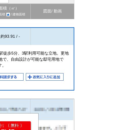
面積（㎡）
図面/ 動画
面積
/ 建物面積
約93.91 / -
駅徒歩5分、3駅利用可能な立地。更地
形地で、自由設計が可能な邸宅用地で
す。