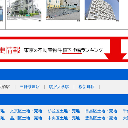
大橋駅
三軒茶屋駅
駒沢大学駅
桜新町駅
売地
文京区
土地・売地
杉並区
土地・売地
目黒区
土地・売地
千
売地
品川区
土地・売地
中央区
土地・売地
豊島区
土地・売地
大