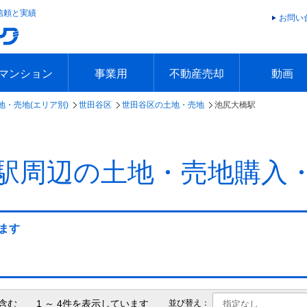
信頼と実績
お問い
マンション
事業用
不動産売却
動画
地・売地(エリア別)
世田谷区
世田谷区の土地・売地
池尻大橋駅
エリアで探す
沿線で探す
本日の新着物件
今週の新着物件
エリアで探す
沿線で探す
本日の新着物件
今週の新着物件
不動産売却トップ
簡単無料査定
不動産売却の流れ
不動産売却 Q&A
海外からの不動産売買
住まなび
TVCMギ
放送スケジ
お客様の声
駅周辺の土地・売地購入
ます
含む 1 ～ 4件を表示しています
並び替え：