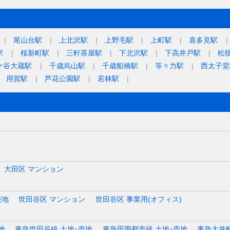
尾山台駅
上北沢駅
上野毛駅
上町駅
喜多見駅
駅
桜新町駅
三軒茶屋駅
下北沢駅
下高井戸駅
松
ケ谷大蔵駅
千歳烏山駅
千歳船橋駅
等々力駅
西太子堂
用賀駅
芦花公園駅
若林駅
大田区 マンション
売地
世田谷区 マンション
世田谷区 事業用(オフィス)
地
東急世田谷線 土地･売地
東急田園都市線 土地･売地
東急大井町