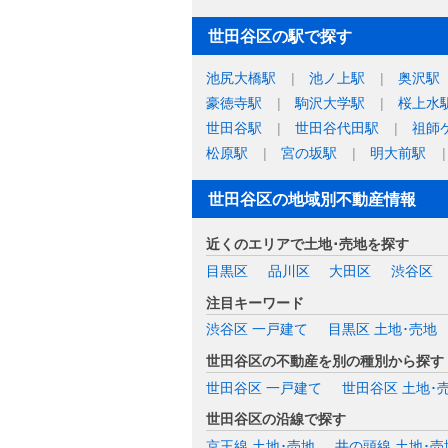
世田谷区の駅で探す
池尻大橋駅
池ノ上駅
奥沢駅
豪徳寺駅
駒沢大学駅
桜上水
世田谷駅
世田谷代田駅
祖師
松原駅
宮の坂駅
明大前駅
世田谷区の地域別不動産情報
近くのエリアで土地･売地を探す
目黒区
品川区
大田区
渋谷区
注目キーワード
渋谷区 一戸建て
目黒区 土地･売地
世田谷区の不動産を別の種別から探す
世田谷区 一戸建て
世田谷区 土地･
世田谷区の沿線で探す
京王線 土地･売地
井の頭線 土地･売