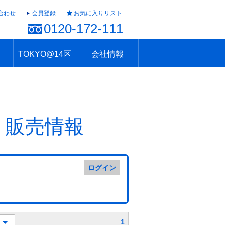
合わせ
会員登録
お気に入りリスト
0120-172-111
TOKYO@14区
会社情報
ャラリー
ュール
TOKYO@14区トップ
ブランド 高級住宅街
住まいのお役立ち
税・住宅ローン
不動産投資のポイント
防災！東京の地震
地域情報「東京さんぽ」
会社概要
アクセス
住建ハウジング上原支店
住建ハウジング中野
採用情報
・販売情報
ログイン
1