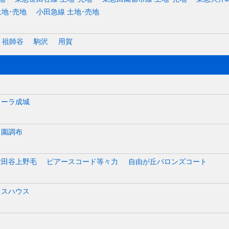
土地･売地
小田急線 土地･売地
祖師谷
駒沢
用賀
カーラ成城
田園調布
世田谷上野毛
ピアースコード等々力
自由が丘バロンズコート
ラスハウス