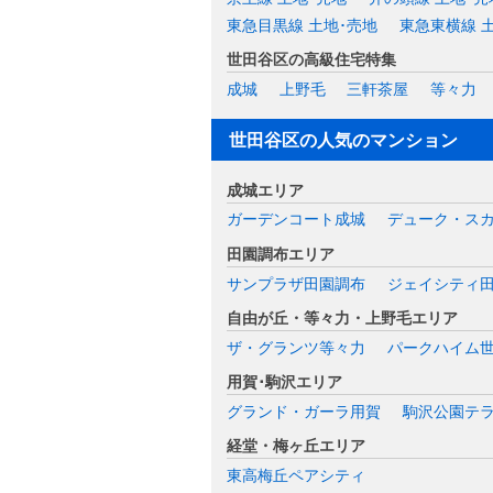
東急目黒線 土地･売地
東急東横線 
世田谷区の高級住宅特集
成城
上野毛
三軒茶屋
等々力
世田谷区の人気のマンション
成城エリア
ガーデンコート成城
デューク・ス
田園調布エリア
サンプラザ田園調布
ジェイシティ
自由が丘・等々力・上野毛エリア
ザ・グランツ等々力
パークハイム
用賀･駒沢エリア
グランド・ガーラ用賀
駒沢公園テ
経堂・梅ヶ丘エリア
東高梅丘ペアシティ