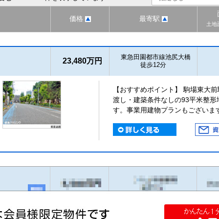
価格
最寄駅
土地
東急田園都市線池尻大橋
23,480万円
徒歩12分
【おすすめポイント】 駒場東大前
渡し・建築条件なしの93平米整
す。事業用建物プランもございま