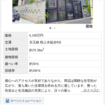
価格
6,100万円
交通
京王線 桜上水徒歩8分
土地面積
2
約70.38m
建物面積
-
建ぺい率
約50％
容積率
約100％
都心へのアクセスが良好でありながら、周辺は閑静な住宅街が
広がり、落ち着いた住環境を求める方に適しています。整った
街並みと生活施設の充実により、日々の暮らしも快適にお過ご
しいただけます
ローンシミュレーション