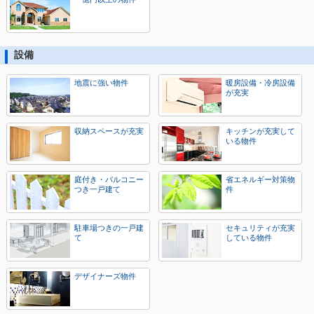
設備
地震に強い物件
暖房設備・冷房設備
が充実
収納スペースが充実
キッチンが充実して
いる物件
庭付き・バルコニー
省エネルギー対策物
つき一戸建て
件
駐車場つきの一戸建
セキュリティが充実
て
している物件
デザイナーズ物件