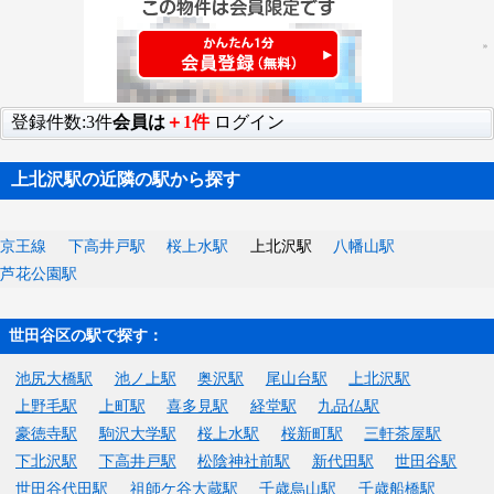
登録件数:3件
会員は
＋1件
ログイン
上北沢駅の近隣の駅から探す
京王線
下高井戸駅
桜上水駅
上北沢駅
八幡山駅
芦花公園駅
世田谷区の駅で探す：
池尻大橋駅
池ノ上駅
奥沢駅
尾山台駅
上北沢駅
上野毛駅
上町駅
喜多見駅
経堂駅
九品仏駅
豪徳寺駅
駒沢大学駅
桜上水駅
桜新町駅
三軒茶屋駅
下北沢駅
下高井戸駅
松陰神社前駅
新代田駅
世田谷駅
世田谷代田駅
祖師ケ谷大蔵駅
千歳烏山駅
千歳船橋駅