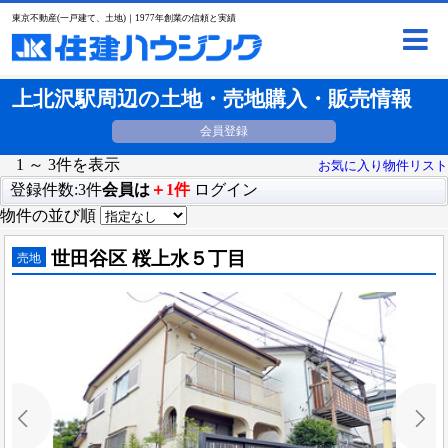
東京不動産(一戸建て、土地)｜1977年創業の信頼と実績
上北沢駅周辺の土地・売地購入・販売情報
会員登録
1 ～ 3件を表示
お気に入り物件リスト
登録件数:3件
会員は
＋1件
ログイン
物件の並び順
世田谷区 桜上水５丁目
売地