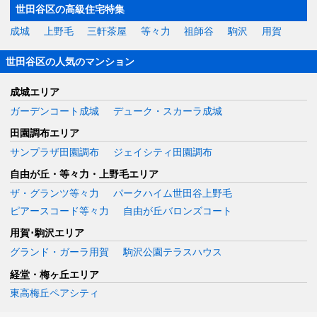
世田谷区の高級住宅特集
成城
上野毛
三軒茶屋
等々力
祖師谷
駒沢
用賀
世田谷区の人気のマンション
成城エリア
ガーデンコート成城
デューク・スカーラ成城
田園調布エリア
サンプラザ田園調布
ジェイシティ田園調布
自由が丘・等々力・上野毛エリア
ザ・グランツ等々力
パークハイム世田谷上野毛
ピアースコード等々力
自由が丘バロンズコート
用賀･駒沢エリア
グランド・ガーラ用賀
駒沢公園テラスハウス
経堂・梅ヶ丘エリア
東高梅丘ペアシティ