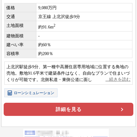
価格
9,080万円
交通
京王線 上北沢徒歩9分
土地面積
2
約91.6m
建物面積
-
建ぺい率
約60％
容積率
約200％
上北沢駅徒歩9分、第一種中高層住居専用地域に位置する角地の
売地。敷地91.6平米で建築条件はなく、自由なプランで住まいづ
くりが可能です。北側私道・東側公道に面し、開放感と生活の
しやすさを兼ね備えた落ち着いた住環境です。
ローンシミュレーション
詳細を見る