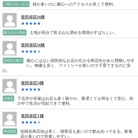
緑が多いのに都心へのアクセスが良くて便利。
ご購入のきっかけ
世田谷区M様
土地が高台で富士山も望める環境がすばらしい。
購入された理由
世田谷区M様
都心にはない庶民的なお店が広がる商店街があり買物しやす
世田谷の魅力
い。物価も安く、ファミリーが多いので子育てするのに安
心。
世田谷区N様
下北沢や笹塚はお店も多く賑やか。夜遅くても明るくて安心。街
住環境
の中で生活が完結できて便利。
世田谷区T様
祖師谷商店街は長く、喫茶店も多いので飲み比べできる。飲食
周辺環境
店が多いので外食しやすい。