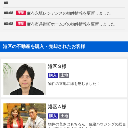
08
08/08
麻布永坂レジデンスの物件情報を更新しました
更新
08/08
麻布市兵衛町ホームズの物件情報を更新しました
更新
港区の不動産を購入・売却されたお客様
港区Ｓ様
購入
土地
物件の立地に縁を感じました！
港区Ａ様
購入
土地
物件の良さはもちろん、住建ハウジングの総合