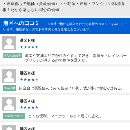
・
東京都心の地価（資産価値）・不動産・戸建・マンション相場情
報！だから落ちない都心の価値
港区への口コミ
※当社で物件を購入されたお客様のコメントを基にして
います。主観的なものであり事実と異なる場合もございます。
港区Ｈ様
港南や芝浦エリアが住みやすくて好き。部屋からレインボー
購入の決め手
ブリッジが見えるので物件を選んだ。
港区Ｋ様
白金台は実際住んでみて住みよい街。坂が多い地域ではある。
住み心地
港区Ａ様
とても便利。マーケットもすぐ近くにある。
住環境について
港区W様