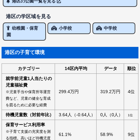
港区の公園一覧を見る
港区の学区域を見る
幼稚園・保育
小学校
中学校
園
港区の子育て環境
カテゴリー
14区内平均
データ
順位
就学前児童1人当たりの
児童福祉費
299.4万円
319.2万円
4位
※児童手当や保育所等運営
費など、児童の健全な育成
を図るために必要な経費
待機児童数（対前年比）
3.64人（-0.64人）
0人（0人）
1位
保育サービス利用率
※子育て支援の充実度を測
61.1%
58.9%
9位
る指標。高いほど待機児度