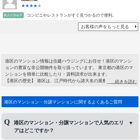
コンビニやレストランがすぐ見つかるので便利。
購入の決め手
お客様の声をもっと見る
港区のマンション情報は住建ハウジングにお任せ！港区のマンシ
ョンの豊富な非公開物件を取り扱っています。 東京都の港区のマ
ンションを簡単に比較したり・資料請求が出来ます。
【港区の歴史】 港区は、江戸時代から諸大名の屋敷が置かれた由
緒正しい土地柄でもあります。 六本木の名前の由来として「上
杉・朽木・高木・青木・片桐・一柳」の6大名の屋敷があったから
とも言われています。 東京タワー、六本木ヒルズ、東京ミッドタ
港区のマンション・分譲マンションに関するよくあるご質問
ウン、赤坂サカス、レインボーブリッジなど、観光名所がたくさ
んあります。
港区のマンション・分譲マンションで人気のエリ
アはどこですか？