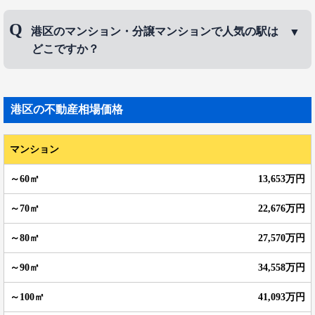
港区のマンション・分譲マンションで人気のエリア
港区のマンション・分譲マンションで人気の駅は
は、
白金台
、
白金
、
高輪
などです。
どこですか？
港区のマンション・分譲マンションで人気の駅は、
青山一丁目駅
、
表参道駅
、
麻布十番駅
などです。
港区
の不動産相場価格
マンション
13,653万円
22,676万円
27,570万円
34,558万円
41,093万円