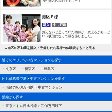
力が購入の決め手でした！
港区Ｆ様
購入
中古戸建
買えないと思っていた物件が、買えるかも…と
いう状態になって縁を感じました。
→
港区の不動産を購入・売却したお客様の体験談をもっと見る
近くのエリアで中古マンションを探す
・
文京区
・
新宿区
・
豊島区
同じ価格帯で港区中古マンションを探す
・
港区の6000万円以下 中古マンション
沿線から探す
・
東京メトロ日比谷線
>
7000万円以下