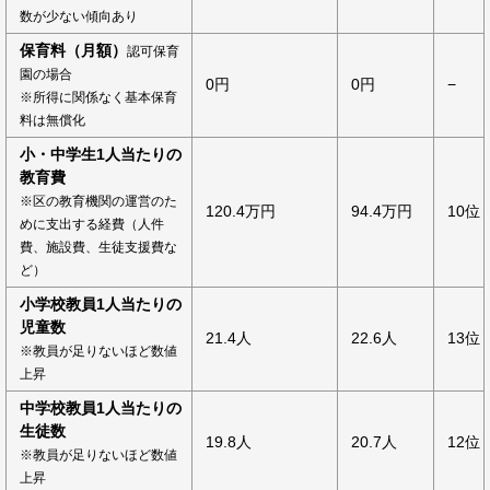
数が少ない傾向あり
保育料（月額）
認可保育
園の場合
0円
0円
−
※所得に関係なく基本保育
料は無償化
小・中学生1人当たりの
教育費
※区の教育機関の運営のた
120.4万円
94.4万円
10位
めに支出する経費（人件
費、施設費、生徒支援費な
ど）
小学校教員1人当たりの
児童数
21.4人
22.6人
13位
※教員が足りないほど数値
上昇
中学校教員1人当たりの
生徒数
19.8人
20.7人
12位
※教員が足りないほど数値
上昇