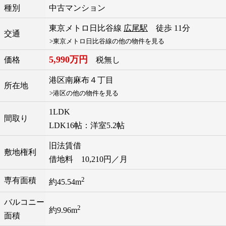
種別
中古マンション
東京メトロ日比谷線
広尾駅
徒歩 11分
交通
>東京メトロ日比谷線の他の物件を見る
5,990万円
価格
税無し
港区
南麻布
４丁目
所在地
>港区の他の物件を見る
1LDK
間取り
LDK16帖：洋室5.2帖
旧法賃借
敷地権利
借地料 10,210円／月
2
専有面積
約45.54m
バルコニー
2
約9.96m
面積