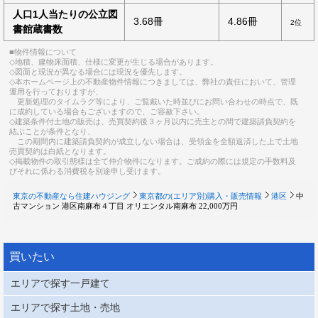
人口1人当たりの公立図
3.68冊
4.86冊
2位
書館蔵書数
■物件情報について
◇地積、建物床面積、仕様に変更が生じる場合があります。
◇図面と現況が異なる場合には現況を優先します。
◇本ホームページ上の不動産物件情報につきましては、弊社の責任において、管理
運用を行っておりますが、
更新処理のタイムラグ等により、ご覧戴いた時並びにお問い合わせの時点で、既
に成約している場合もございますので、ご容赦下さい。
◇建築条件付土地の販売は、売買契約後３ヶ月以内に売主との間で建築請負契約を
結ぶことが条件となり、
この期間内に建築請負契約が成立しない場合は、受領金を全額返済した上で土地
売買契約は白紙となります。
◇掲載物件の取引態様は全て仲介物件になります。ご成約の際には規定の手数料及
びそれに係わる消費税を別途申し受けます。
東京の不動産なら住建ハウジング
東京都の(エリア別)購入・販売情報
港区
中
古マンション 港区南麻布４丁目 オリエンタル南麻布 22,000万円
買いたい
エリアで探す一戸建て
エリアで探す土地・売地