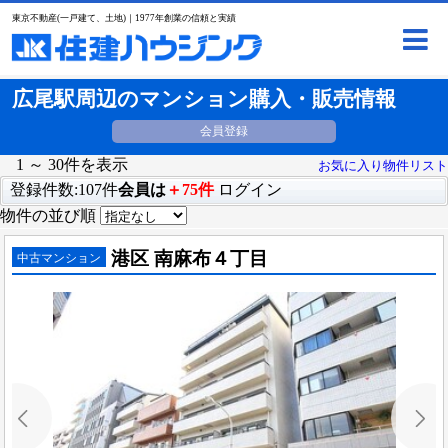
東京不動産(一戸建て、土地)｜1977年創業の信頼と実績
広尾駅周辺のマンション購入・販売情報
会員登録
1 ～ 30件を表示
お気に入り物件リスト
登録件数:107件
会員は
＋75件
ログイン
物件の並び順
港区 南麻布４丁目
中古マンション