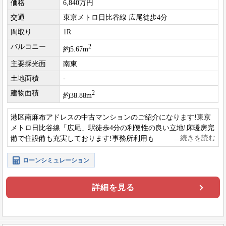
価格
6,840万円
交通
東京メトロ日比谷線 広尾徒歩4分
間取り
1R
バルコニー
2
約5.67m
主要採光面
南東
土地面積
-
建物面積
2
約38.88m
港区南麻布アドレスの中古マンションのご紹介になります!東京
メトロ日比谷線「広尾」駅徒歩4分の利便性の良い立地!床暖房完
備で住設備も充実しております!事務所利用も可能です!
ローンシミュレーション
詳細を見る