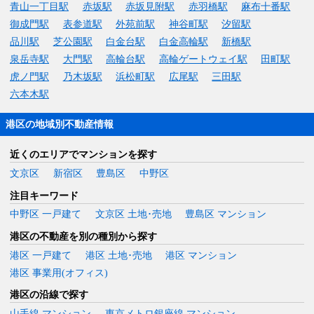
青山一丁目駅
赤坂駅
赤坂見附駅
赤羽橋駅
麻布十番駅
御成門駅
表参道駅
外苑前駅
神谷町駅
汐留駅
品川駅
芝公園駅
白金台駅
白金高輪駅
新橋駅
泉岳寺駅
大門駅
高輪台駅
高輪ゲートウェイ駅
田町駅
虎ノ門駅
乃木坂駅
浜松町駅
広尾駅
三田駅
六本木駅
港区の地域別不動産情報
近くのエリアでマンションを探す
文京区
新宿区
豊島区
中野区
注目キーワード
中野区 一戸建て
文京区 土地･売地
豊島区 マンション
港区の不動産を別の種別から探す
港区 一戸建て
港区 土地･売地
港区 マンション
港区 事業用(オフィス)
港区の沿線で探す
山手線 マンション
東京メトロ銀座線 マンション