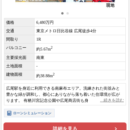
価格
6,480万円
交通
東京メトロ日比谷線 広尾徒歩4分
間取り
1R
バルコニー
2
約5.67m
主要採光面
南東
土地面積
-
建物面積
2
約38.88m
広尾駅を身近に利用できる南麻布エリア。洗練された街並みと
豊かな緑が調和し、都心にありながら落ち着いた住環境が広が
ります。 有栖川宮記念公園や広尾商店街も身近で、日々の暮ら
しを快適に彩るロケーションです。
ローンシミュレーション
詳細を見る