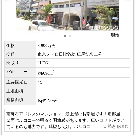
価格
5,990万円
交通
東京メトロ日比谷線 広尾徒歩11分
間取り
1LDK
バルコニー
2
約9.96m
主要採光面
北
土地面積
-
建物面積
2
約45.54m
南麻布アドレスのマンション、最上階のお部屋です！角部屋、
２面バルコニーで明るく開放感があります。広いロフトがつい
ているのも魅力です。眺望も良好。バルコニーから隣地の豊か
な緑を望めます。