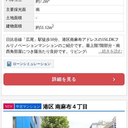
約7.2m
主要採光面
南
土地面積
-
建物面積
2
約51.12m
日比谷線「広尾」駅徒歩10分、港区南麻布アドレスの1SLDKフ
ルリノベーションマンションのご紹介です。最上階7階部分・南
西角部屋につき陽当たり良好です。リビングは勾配天井により
最大高さ約3.38mで開放感がございます。
ローンシミュレーション
詳細を見る
港区 南麻布４丁目
NEW
中古マンション