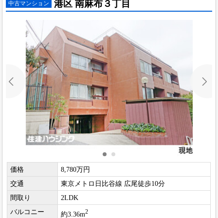
港区 南麻布３丁目
中古マンション
価格
8,780万円
交通
東京メトロ日比谷線 広尾徒歩10分
間取り
2LDK
バルコニー
2
約3.36m