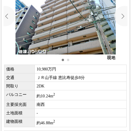
価格
10,980万円
交通
ＪＲ山手線 恵比寿徒歩8分
間取り
2DK
バルコニー
2
約10.24m
主要採光面
南西
土地面積
-
建物面積
2
約46.88m