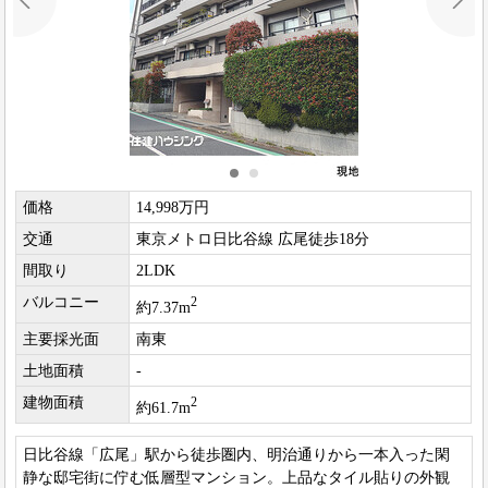
価格
14,998万円
交通
東京メトロ日比谷線 広尾徒歩18分
間取り
2LDK
バルコニー
2
約7.37m
主要採光面
南東
土地面積
-
建物面積
2
約61.7m
日比谷線「広尾」駅から徒歩圏内、明治通りから一本入った閑
静な邸宅街に佇む低層型マンション。上品なタイル貼りの外観