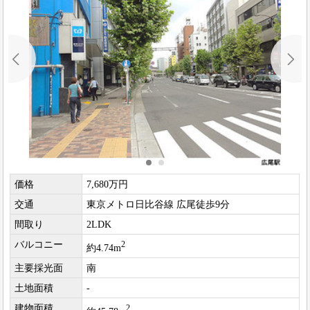
価格
7,680万円
交通
東京メトロ日比谷線 広尾徒歩9分
間取り
2LDK
バルコニー
2
約4.74m
主要採光面
南
土地面積
-
建物面積
2