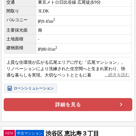
交通
東京メトロ日比谷線 広尾徒歩9分
間取り
3LDK
バルコニー
2
約9.45m
主要採光面
南
土地面積
-
建物面積
2
約80.01m
上質な住環境が広がる広尾エリアに佇む「広尾マンション」。
リノベーションにより洗練された住空間へと生まれ変わり、快
適な暮らしを実現。大切なペットとともに暮らせる嬉しい2匹飼
育可能で、都心での豊かなライフスタイルを叶えます。
ローンシミュレーション
詳細を見る
渋谷区 恵比寿３丁目
NEW
中古マンション