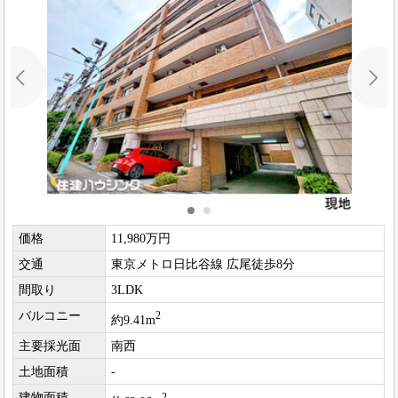
価格
11,980万円
交通
東京メトロ日比谷線 広尾徒歩8分
間取り
3LDK
バルコニー
2
約9.41m
主要採光面
南西
土地面積
-
建物面積
2