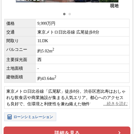
価格
9,999万円
交通
東京メトロ日比谷線 広尾徒歩8分
間取り
1LDK
バルコニー
2
約5.02m
主要採光面
西
土地面積
-
建物面積
2
約43.64m
東京メトロ日比谷線「広尾駅」徒歩8分。渋谷区恵比寿はおしゃ
れな飲食店や商業施設が集まる人気エリア。都心へのアクセス
も良好で、住環境と利便性を兼ね備えた物件です。
ローンシミュレーション
詳細を見る