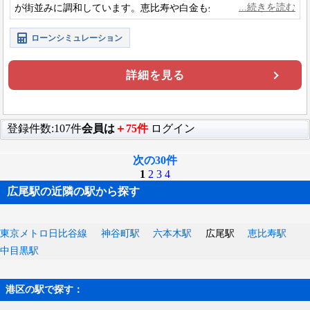
が街並みに調和しています。恵比寿や白金も生活圏に収める、
高い利便性と穏やかな住環境を兼ね備えています。
ローンシミュレーション
詳細を見る
登録件数:107件
会員は
＋75件
ログイン
次の30件
1
2
3
4
広尾駅の近隣の駅から探す
東京メトロ日比谷線
神谷町駅
六本木駅
広尾駅
恵比寿駅
中目黒駅
港区の駅で探す：