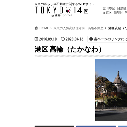
東京の暮らしや不動産に関するWEBサイト
世田谷区
目黒区
文京区
新宿区
HOME
東京の人気高級住宅街・高級不動産
港区 高輪（
2016.09.18
2023.04.16
当ページのリンクに
港区 高輪（たかなわ）