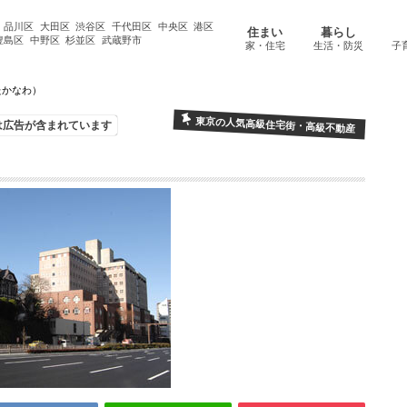
品川区
大田区
渋谷区
千代田区
中央区
港区
住まい
暮らし
豊島区
中野区
杉並区
武蔵野市
家・住宅
生活・防災
子
たかなわ）
東京の人気高級住宅街・高級不動産
は広告が含まれています