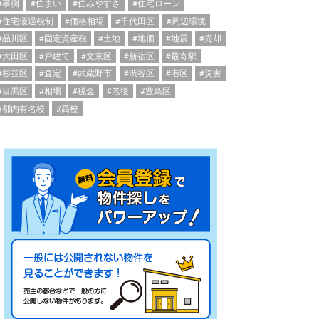
#事例
#住まい
#住みやすさ
#住宅ローン
#住宅優遇税制
#価格相場
#千代田区
#周辺環境
#品川区
#固定資産税
#土地
#地価
#地震
#売却
#大田区
#戸建て
#文京区
#新宿区
#最寄駅
#杉並区
#査定
#武蔵野市
#渋谷区
#港区
#災害
#目黒区
#相場
#税金
#老後
#豊島区
#都内有名校
#高校