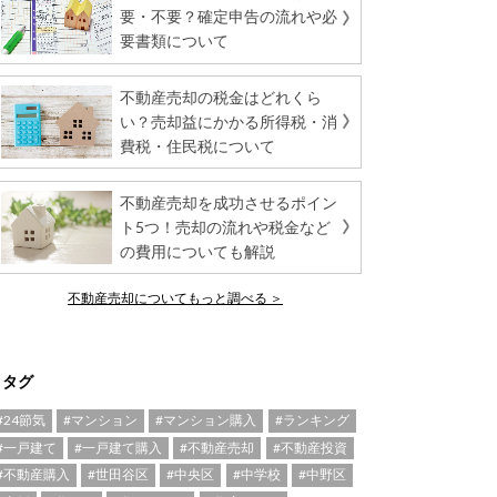
要・不要？確定申告の流れや必
要書類について
不動産売却の税金はどれくら
い？売却益にかかる所得税・消
費税・住民税について
不動産売却を成功させるポイン
ト5つ！売却の流れや税金など
の費用についても解説
不動産売却についてもっと調べる ＞
タグ
#24節気
#マンション
#マンション購入
#ランキング
#一戸建て
#一戸建て購入
#不動産売却
#不動産投資
#不動産購入
#世田谷区
#中央区
#中学校
#中野区