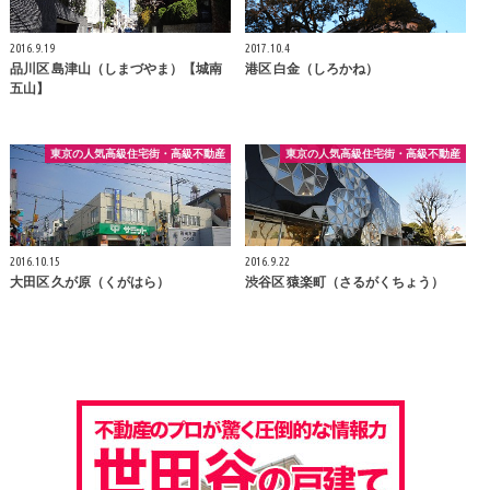
2016.9.19
2017.10.4
品川区 島津山（しまづやま）【城南
港区 白金（しろかね）
五山】
東京の人気高級住宅街・高級不動産
東京の人気高級住宅街・高級不動産
2016.10.15
2016.9.22
大田区 久が原（くがはら）
渋谷区 猿楽町（さるがくちょう）