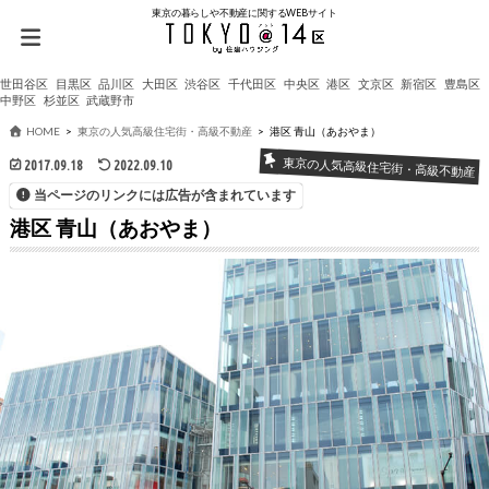
東京の暮らしや不動産に関するWEBサイト
世田谷区
目黒区
品川区
大田区
渋谷区
千代田区
中央区
港区
文京区
新宿区
豊島区
中野区
杉並区
武蔵野市
HOME
東京の人気高級住宅街・高級不動産
港区 青山（あおやま）
東京の人気高級住宅街・高級不動産
2017.09.18
2022.09.10
当ページのリンクには広告が含まれています
港区 青山（あおやま）