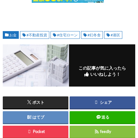
お金
#不動産投資
#住宅ローン
#幻冬舎
#港区
この記事が気に入ったら
いいねしよう！
ポスト
シェア
はてブ
送る
Pocket
feedly