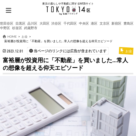
東京の暮らしや不動産に関するWEBサイト
世田谷区
目黒区
品川区
大田区
渋谷区
千代田区
中央区
港区
文京区
新宿区
豊島区
中野区
杉並区
武蔵野市
HOME
お金
富裕層が投資用に「不動産」を買いました…常人の想像を超える仰天エピソード
当ページのリンクには広告が含まれています
2023.12.01
お金
富裕層が投資用に「不動産」を買いました…常人
の想像を超える仰天エピソード