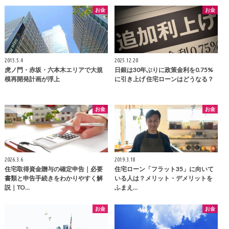
お金
お金
2015.5.4
2025.12.20
虎ノ門・赤坂・六本木エリアで大規
日銀は30年ぶりに政策金利を0.75%
模再開発計画が浮上
に引き上げ 住宅ローンはどうなる？
お金
お金
2026.3.6
2019.3.18
住宅取得資金贈与の確定申告｜必要
住宅ローン「フラット35」に向いて
書類と申告手続きをわかりやすく解
いる人は？メリット・デメリットを
説｜TO…
ふまえ…
お金
お金