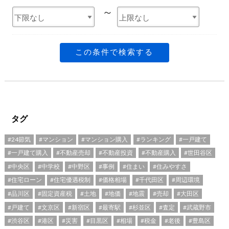
～
この条件で検索する
タグ
#24節気
#マンション
#マンション購入
#ランキング
#一戸建て
#一戸建て購入
#不動産売却
#不動産投資
#不動産購入
#世田谷区
#中央区
#中学校
#中野区
#事例
#住まい
#住みやすさ
#住宅ローン
#住宅優遇税制
#価格相場
#千代田区
#周辺環境
#品川区
#固定資産税
#土地
#地価
#地震
#売却
#大田区
#戸建て
#文京区
#新宿区
#最寄駅
#杉並区
#査定
#武蔵野市
#渋谷区
#港区
#災害
#目黒区
#相場
#税金
#老後
#豊島区