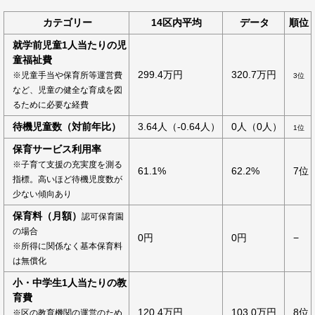
カテゴリー
14区内平均
データ
順位
就学前児童1人当たりの児
童福祉費
299.4万円
320.7万円
※児童手当や保育所等運営費
3位
など、児童の健全な育成を図
るために必要な経費
待機児童数（対前年比）
3.64人（-0.64人）
0人（0人）
1位
保育サービス利用率
※子育て支援の充実度を測る
61.1%
62.2%
7位
指標。高いほど待機児度数が
少ない傾向あり
保育料（月額）
認可保育園
の場合
0円
0円
−
※所得に関係なく基本保育料
は無償化
小・中学生1人当たりの教
育費
120.4万円
103.0万円
8位
※区の教育機関の運営のため