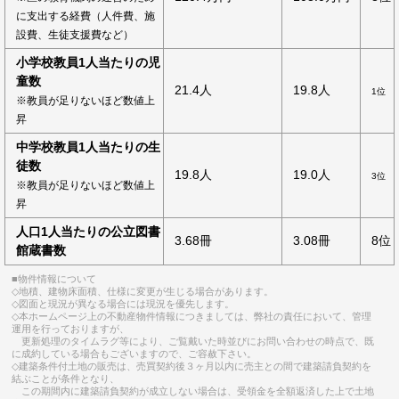
に支出する経費（人件費、施
設費、生徒支援費など）
小学校教員1人当たりの児
童数
21.4人
19.8人
1位
※教員が足りないほど数値上
昇
中学校教員1人当たりの生
徒数
19.8人
19.0人
3位
※教員が足りないほど数値上
昇
人口1人当たりの公立図書
3.68冊
3.08冊
8位
館蔵書数
■物件情報について
◇地積、建物床面積、仕様に変更が生じる場合があります。
◇図面と現況が異なる場合には現況を優先します。
◇本ホームページ上の不動産物件情報につきましては、弊社の責任において、管理
運用を行っておりますが、
更新処理のタイムラグ等により、ご覧戴いた時並びにお問い合わせの時点で、既
に成約している場合もございますので、ご容赦下さい。
◇建築条件付土地の販売は、売買契約後３ヶ月以内に売主との間で建築請負契約を
結ぶことが条件となり、
この期間内に建築請負契約が成立しない場合は、受領金を全額返済した上で土地