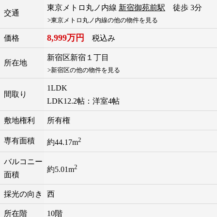
東京メトロ丸ノ内線
新宿御苑前駅
徒歩 3分
交通
>東京メトロ丸ノ内線の他の物件を見る
8,999万円
価格
税込み
新宿区
新宿
１丁目
所在地
>新宿区の他の物件を見る
1LDK
間取り
LDK12.2帖：洋室4帖
敷地権利
所有権
2
専有面積
約44.17m
バルコニー
2
約5.01m
面積
採光の向き
西
所在階
10階