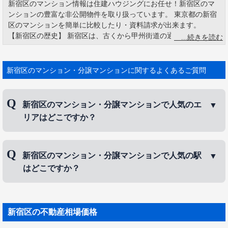
新宿区のマンション情報は住建ハウジングにお任せ！新宿区のマ
ンションの豊富な非公開物件を取り扱っています。 東京都の新宿
区のマンションを簡単に比較したり・資料請求が出来ます。
【新宿区の歴史】 新宿区は、古くから甲州街道の通り道として栄
えた宿場町です。 戦後新宿は東京大空襲で焼け野原になり、新宿
東口から新宿通りあたりには闇市が立ち並びました。 その名残は
新宿西口の思い出横丁、歌舞伎町の新宿ゴールデン街などに見る
新宿区のマンション・分譲マンションに関するよくあるご質問
ことができ、今ではレトロな雰囲気が愛される名所となっていま
す。 新宿区の花である「つつじ」は、江戸時代から大久保通りの
周辺が名所で、明治にはつつじ見物臨時列車が運転されたほどで
新宿区のマンション・分譲マンションで人気のエ
した。
リアはどこですか？
新宿区のマンション・分譲マンションで人気のエリ
新宿区のマンション・分譲マンションで人気の駅
アは、
神楽坂
、
高田馬場
、
下落合
などです。
はどこですか？
新宿区のマンション・分譲マンションで人気の駅
は、
神楽坂駅
、
新宿駅
、
高田馬場駅
などです。
新宿区
の不動産相場価格