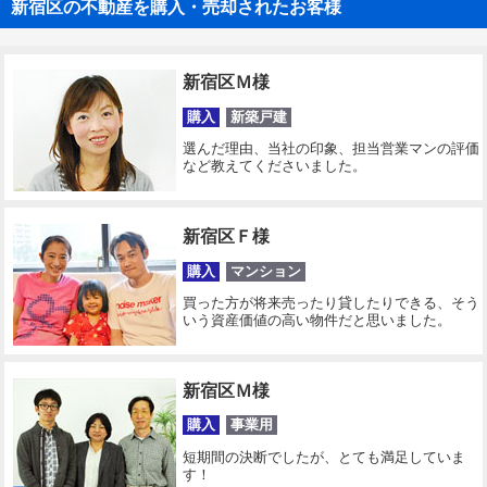
新宿区の不動産を購入・売却されたお客様
新宿区Ｍ様
購入
新築戸建
選んだ理由、当社の印象、担当営業マンの評価
など教えてくださいました。
新宿区Ｆ様
購入
マンション
買った方が将来売ったり貸したりできる、そう
いう資産価値の高い物件だと思いました。
新宿区Ｍ様
購入
事業用
短期間の決断でしたが、とても満足していま
す！