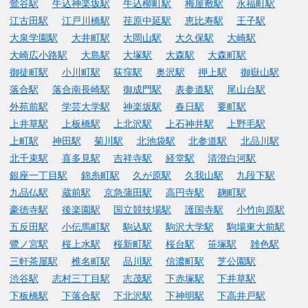
鶯谷駅
牛込神楽坂駅
牛込柳町駅
梅屋敷駅
永福町駅
江古田駅
江戸川橋駅
荏原中延駅
恵比寿駅
王子駅
大泉学園駅
大井町駅
大岡山駅
大久保駅
大崎駅
大崎広小路駅
大島駅
大塚駅
大森駅
大森町駅
御徒町駅
小川町駅
荻窪駅
奥沢駅
押上駅
御嶽山駅
落合駅
落合南長崎駅
御成門駅
表参道駅
尾山台駅
外苑前駅
学芸大学駅
神楽坂駅
春日駅
要町駅
上井草駅
上板橋駅
上北沢駅
上石神井駅
上野毛駅
上町駅
神田駅
菊川駅
北池袋駅
北参道駅
北品川駅
北千束駅
喜多見駅
吉祥寺駅
経堂駅
清澄白河駅
銀座一丁目駅
錦糸町駅
久が原駅
久我山駅
九段下駅
九品仏駅
蔵前駅
京急蒲田駅
高円寺駅
麹町駅
豪徳寺駅
後楽園駅
国立競技場駅
護国寺駅
小竹向原駅
五反田駅
小伝馬町駅
駒込駅
駒沢大学駅
駒場東大前駅
鷺ノ宮駅
桜上水駅
桜新町駅
桜台駅
笹塚駅
雑色駅
三軒茶屋駅
椎名町駅
品川駅
信濃町駅
芝公園駅
渋谷駅
志村三丁目駅
志茂駅
下赤塚駅
下井草駅
下板橋駅
下落合駅
下北沢駅
下神明駅
下高井戸駅