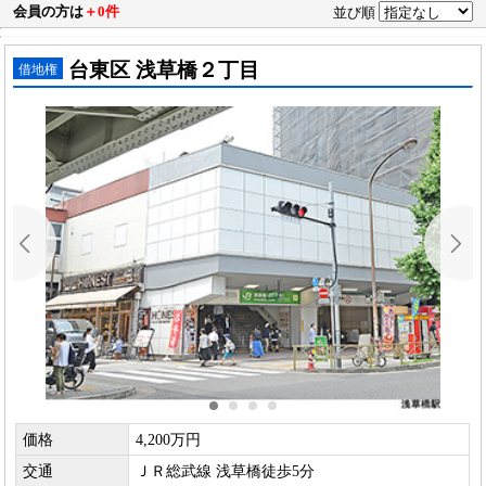
会員の方は
＋0件
並び順
台東区 浅草橋２丁目
借地権
価格
4,200万円
交通
ＪＲ総武線 浅草橋徒歩5分