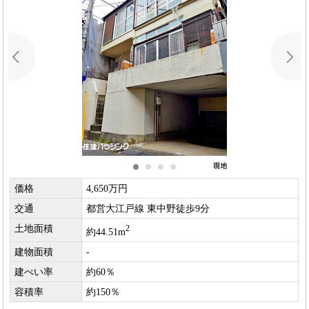
価格
4,650万円
交通
都営大江戸線 東中野徒歩9分
土地面積
2
約44.51m
建物面積
-
建ぺい率
約60％
容積率
約150％