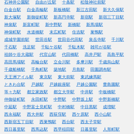
石神井公園駅
自由が丘駅
十条駅
松陰神社前駅
白金台駅
白金高輪駅
新板橋駅
新江古田駅
新大久保駅
新大塚駅
新御徒町駅
新高円寺駅
新宿駅
新宿三丁目駅
神泉駅
新富町駅
新中野駅
新橋駅
新馬場駅
神保町駅
水道橋駅
末広町駅
住吉駅
巣鴨駅
成城学園前駅
世田谷駅
世田谷代田駅
泉岳寺駅
千川駅
千石駅
洗足駅
千駄ケ谷駅
千駄木駅
雑司が谷駅
祖師ケ谷大蔵駅
代官山駅
代田橋駅
高井戸駅
高島平駅
高田馬場駅
高輪台駅
立会川駅
多摩川駅
千歳烏山駅
千歳船橋駅
千鳥町駅
築地駅
月島駅
田園調布駅
天王洲アイル駅
東京駅
東大前駅
東武練馬駅
ときわ台駅
戸越駅
戸越銀座駅
戸越公園駅
豊島園駅
等々力駅
都立家政駅
都立大学駅
中井駅
中板橋駅
仲御徒町駅
永田町駅
中野駅
中野坂上駅
中野新橋駅
中延駅
中野富士見町駅
中村橋駅
中目黒駅
成増駅
西永福駅
西大井駅
西荻窪駅
西ケ原駅
西小山駅
西新宿五丁目駅
西巣鴨駅
西台駅
西太子堂駅
西日暮里駅
西馬込駅
西早稲田駅
日暮里駅
人形町駅