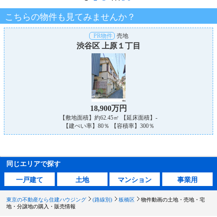
こちらの物件も見てみませんか？
PR物件
売地
渋谷区 上原１丁目
18,900万円
【敷地面積】約62.45㎡ 【延床面積】-
【建ぺい率】80％ 【容積率】300％
同じエリアで探す
一戸建て
土地
マンション
事業用
東京の不動産なら住建ハウジング
(路線別)
板橋区
物件動画の土地・売地・宅
地・分譲地の購入・販売情報