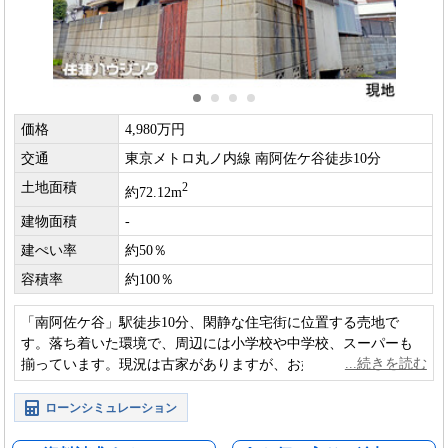
価格
4,980万円
交通
東京メトロ丸ノ内線 南阿佐ケ谷徒歩10分
土地面積
2
約72.12m
建物面積
-
建ぺい率
約50％
容積率
約100％
「南阿佐ケ谷」駅徒歩10分、閑静な住宅街に位置する売地で
す。落ち着いた環境で、周辺には小学校や中学校、スーパーも
揃っています。現況は古家がありますが、お好みのハウスメー
カーで建築いただける建築条件なしの土地です。
ローンシミュレーション