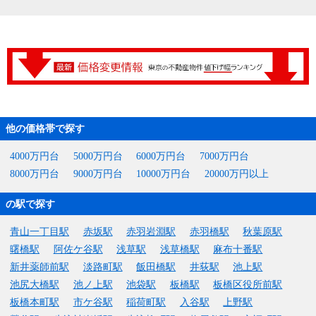
他の価格帯で探す
4000万円台
5000万円台
6000万円台
7000万円台
8000万円台
9000万円台
10000万円台
20000万円以上
の駅で探す
青山一丁目駅
赤坂駅
赤羽岩淵駅
赤羽橋駅
秋葉原駅
曙橋駅
阿佐ケ谷駅
浅草駅
浅草橋駅
麻布十番駅
新井薬師前駅
淡路町駅
飯田橋駅
井荻駅
池上駅
池尻大橋駅
池ノ上駅
池袋駅
板橋駅
板橋区役所前駅
板橋本町駅
市ケ谷駅
稲荷町駅
入谷駅
上野駅