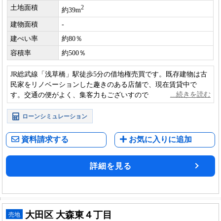
土地面積
2
約39m
建物面積
-
建ぺい率
約80％
容積率
約500％
JR総武線「浅草橋」駅徒歩5分の借地権売買です。既存建物は古
民家をリノベーションした趣きのある店舗で、現在賃貸中で
す。交通の便がよく、集客力もございすので、安定した収入が
見込めます。
ローンシミュレーション
資料請求する
お気に入りに追加
詳細を見る
大田区 大森東４丁目
売地