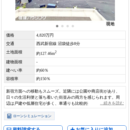
価格
4,820万円
交通
西武新宿線 沼袋徒歩8分
土地面積
2
約127.46m
建物面積
-
建ぺい率
約60％
容積率
約150％
新宿方面への移動もスムーズ。近隣には公園や商店街があり、
日々の生活利便と落ち着いた街並みの両方を感じられます。周
辺は戸建や低層住宅が多く、車通りも比較的落ち着いているた
め、静かな住環境を重視する方に向いた立地です。
ローンシミュレーション
資料請求する
お気に入りに追加