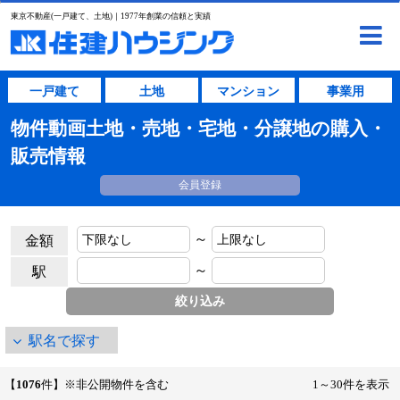
東京不動産(一戸建て、土地)｜1977年創業の信頼と実績
一戸建て
土地
マンション
事業用
物件動画土地・売地・宅地・分譲地の購入・
販売情報
会員登録
～
金額
～
駅
駅名で探す
【
1076
件】※非公開物件を含む
1～30件を表示