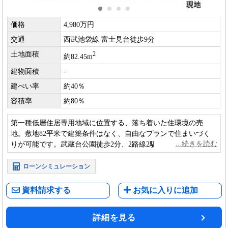
価格
4,980万円
交通
西武池袋線 富士見台徒歩9分
土地面積
2
約82.45m
建物面積
-
建ぺい率
約40％
容積率
約80％
第一種低層住居専用地域に位置する、落ち着いた住環境の売
地。敷地82平米で建築条件はなく、自由なプランで住まいづく
りが可能です。武蔵台公園徒歩2分、2路線2駅が利用でき、自然
と利便性を兼ね備えた立地が魅力です。
ローンシミュレーション
資料請求する
お気に入りに追加
詳細を見る