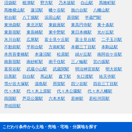
沼袋駅
根津駅
野方駅
乃木坂駅
白山駅
馬喰町駅
馬喰横山駅
蓮沼駅
幡ケ谷駅
旗の台駅
八幡山駅
初台駅
八丁堀駅
浜田山駅
原宿駅
半蔵門駅
東池袋駅
東北沢駅
東銀座駅
東高円寺駅
東十条駅
東新宿駅
東長崎駅
東中野駅
東日本橋駅
光が丘駅
氷川台駅
広尾駅
富士見ケ丘駅
富士見台駅
二子玉川駅
不動前駅
平和台駅
方南町駅
本郷三丁目駅
本駒込駅
本所吾妻橋駅
本蓮沼駅
松原駅
緑が丘駅
南阿佐ケ谷駅
南新宿駅
南砂町駅
南千住駅
三ノ輪駅
宮の坂駅
茗荷谷駅
武蔵小山駅
武蔵関駅
明治神宮前駅
明大前駅
目黒駅
目白駅
馬込駅
森下駅
矢口渡駅
祐天寺駅
雪が谷大塚駅
湯島駅
用賀駅
四ツ谷駅
四谷三丁目駅
代々木駅
代々木上原駅
代々木公園駅
代々木八幡駅
両国駅
芦花公園駅
六本木駅
若林駅
若松河田駅
早稲田駅
こだわり条件から土地・売地・宅地・分譲地を探す