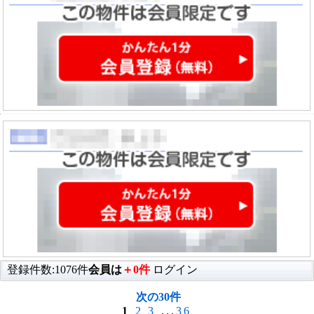
登録件数:1076件
会員は
＋0件
ログイン
次の30件
1
2
3
...
36