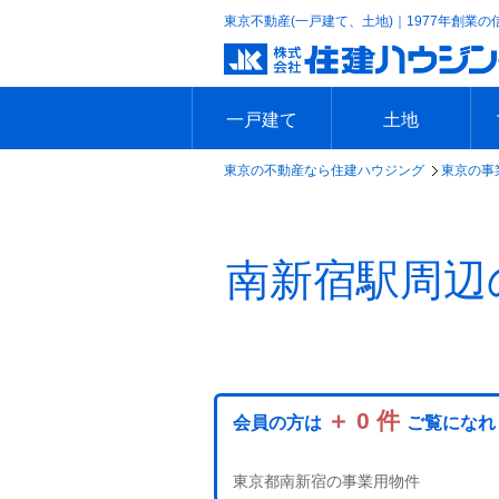
東京不動産(一戸建て、土地)｜1977年創業の
一戸建て
土地
東京の不動産なら住建ハウジング
東京の事
エリアで探す
沿線で探す
新築一戸建て
中古一戸建て
本日の新着物件
今週の新着物件
エリアで探す
沿線で探す
本日の新着物件
今週の新着物件
南新宿駅周辺
＋ 0 件
会員の方は
ご覧になれ
東京都南新宿の事業用物件