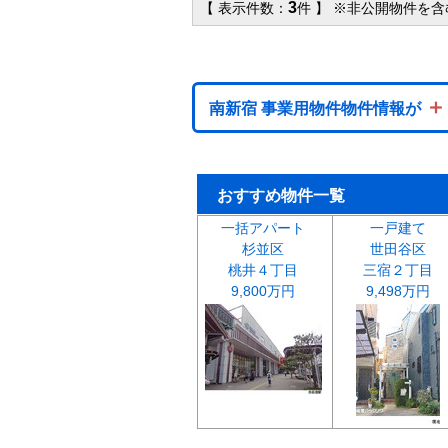
3
【 表示件数：
件 】 ※非公開物件を
＋
南新宿 事業用物件物件情報が
おすすめ物件一覧
一括アパート
一戸建て
杉並区
世田谷区
桃井４丁目
三宿２丁目
9,800万円
9,498万円