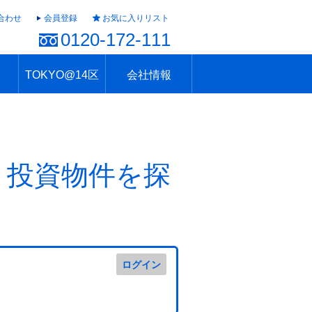
合わせ
会員登録
お気に入りリスト
0120-172-111
TOKYO@14区
会社情報
ャラリー
ュール
TOKYO@14区トップ
ブランド 高級住宅街
住まいのお役立ち
税・住宅ローン
不動産投資のポイント
防災！東京の地震
地域情報「東京さんぽ」
会社概要
アクセス
住建ハウジング上原支店
住建ハウジング中野
採用情報
・投資物件を探
ログイン