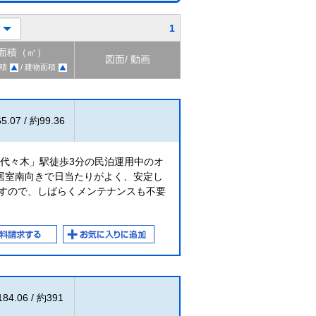
1
面積（㎡）
図面/ 動画
積
/ 建物面積
5.07 / 約99.36
「代々木」駅徒歩3分の民泊運用中のオ
居室南向きで日当たりがよく、安定し
ですので、しばらくメンテナンスも不要
84.06 / 約391