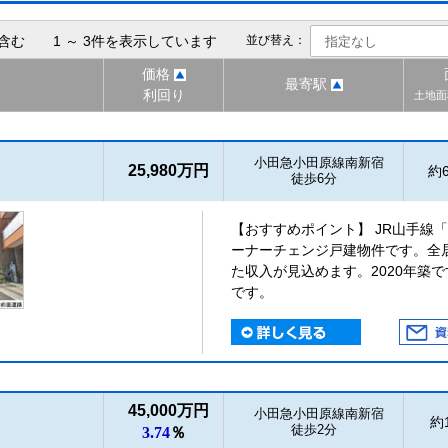
含む 1 ～ 3件を表示しています
並び替え：
価格
最寄駅
利回り
土地面
小田急小田原線南新宿
25,980万円
約6
徒歩6分
【おすすめポイント】 JR山手線
ーナーチェンジ戸建物件です。全
た収入が見込めます。2020年築
です。
45,000万円
小田急小田原線南新宿
約1
徒歩2分
3.74
％