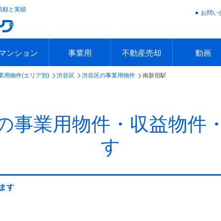
信頼と実績
お問い
マンション
事業用
不動産売却
動画
業用物件(エリア別)
渋谷区
渋谷区の事業用物件
南新宿駅
エリアで探す
沿線で探す
本日の新着物件
今週の新着物件
エリアで探す
沿線で探す
本日の新着物件
今週の新着物件
不動産売却トップ
簡単無料査定
不動産売却の流れ
不動産売却 Q&A
海外からの不動産売買
住まなび
TVCMギ
放送スケジ
お客様の声
の事業用物件・収益物件
す
ます