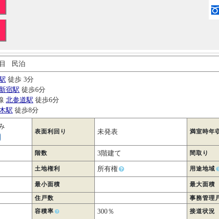
目 民泊
駅
徒歩 3分
新宿駅
徒歩6分
線
北参道駅
徒歩6分
木駅
徒歩8分
み
表面利回り
未発表
満室時年
階数
3階建て
間取り
土地権利
所有権
用途地域
最小面積
最大面積
住戸数
事務管理
容積率
300％
接道状況