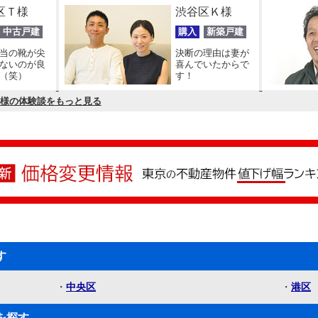
区Ｔ様
渋谷区Ｋ様
中古戸建
購入
新築戸建
当の靴が尖
決断の理由は妻が
ないのが良
喜んでいたからで
（笑）
す！
様の体験談をもっと見る
す
・
中央区
・
港区
を探す