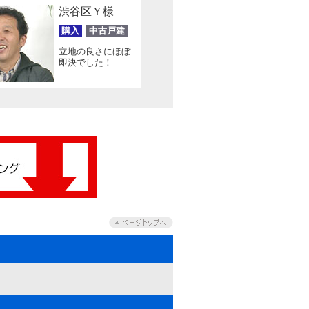
渋谷区Ｙ様
購入
中古戸建
立地の良さにほぼ
即決でした！