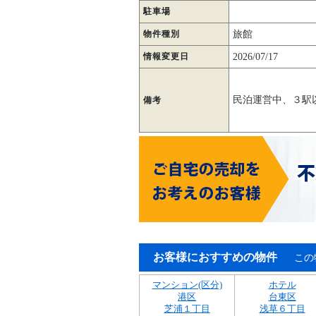
駐車場
物件種別
旅館
情報変更日
2026/07/17
民泊運営中、３駅
備考
お客様におすすめの物件
この
マンション(区分)
ホテル
港区
台東区
芝浦１丁目
浅草６丁目