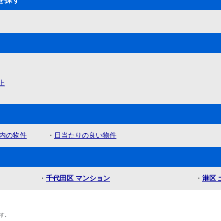
上
内の物件
・
日当たりの良い物件
・
千代田区 マンション
・
港区 
す。