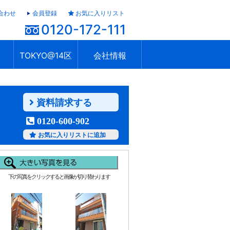
合わせ
会員登録
お気に入りリスト
0120-172-111
TOKYO@14区
会社情報
ャラリー
ュール
TOKYO@14区トップ
ブランド 高級住宅街
住まいのお役立ち
税・住宅ローン
不動産投資のポイント
防災！東京の地震
地域情報「東京さんぽ」
会社概要
アクセス
住建ハウジング上原支店
住建ハウジング中野
採用情報
資料請求する
0120-600-902
お気に入りリストに追加
下の写真をクリックすると画像が切り替わります