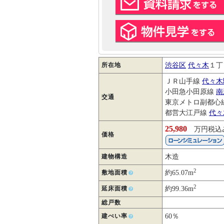
所在地
渋谷区
代々木
１丁
ＪＲ山手線
代々木
小田急小田原線
南
交通
東京メトロ副都心
都営大江戸線
代々
25,980
万円税込
価格
建物構造
木造
2
敷地面積
約65.07m
2
延床面積
約99.36m
総戸数
建ぺい率
60％