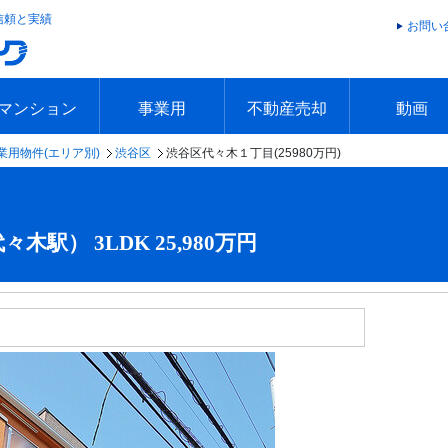
信頼と実績
お問い
マンション
事業用
不動産売却
動画
業用物件(エリア別)
渋谷区
渋谷区代々木１丁目(25980万円)
エリアで探す
沿線で探す
本日の新着物件
今週の新着物件
エリアで探す
沿線で探す
本日の新着物件
今週の新着物件
不動産売却トップ
簡単無料査定
不動産売却の流れ
不動産売却 Q&A
海外からの不動産売買
住まなび
TVCMギ
放送スケジ
お客様の声
駅） 3LDK 25,980万円