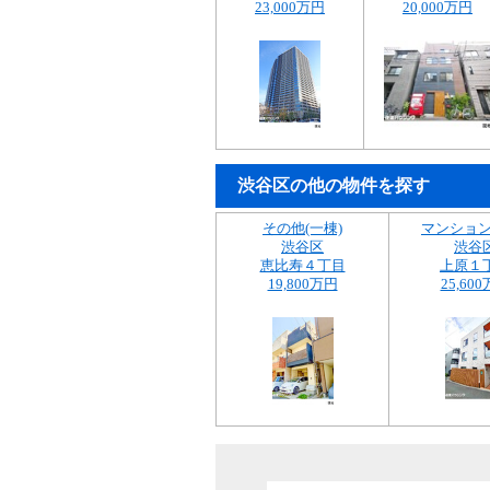
23,000万円
20,000万円
渋谷区の他の物件を探す
その他(一棟)
マンション
渋谷区
渋谷
恵比寿４丁目
上原１
19,800万円
25,60