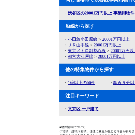
・
渋谷区の20001万円以上 事業用物件
沿線から探す
・
小田急小田原線
>
20001万円以上
・
ＪＲ山手線
>
20001万円以上
・
東京メトロ副都心線
>
20001万円以
・
都営大江戸線
>
20001万円以上
他の特集物件から探す
・
1億以上の物件
・
駅近５分以
注目キーワード
・
文京区 一戸建て
■物件情報について
◇地積、建物床面積、仕様に変更が生じる場合がありま