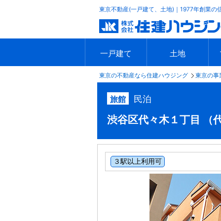
東京不動産(一戸建て、土地)｜1977年創業の
一戸建て
土地
東京の不動産なら住建ハウジング
東京の事
エリアで探す
沿線で探す
新築一戸建て
中古一戸建て
本日の新着物件
今週の新着物件
エリアで探す
沿線で探す
本日の新着物件
今週の新着物件
民泊
旅館
渋谷区代々木１丁目 （代々木
３駅以上利用可