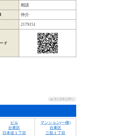
相談
様
仲介
2179151
コード
ビル
マンション(一棟)
台東区
台東区
日本堤１丁目
三筋１丁目