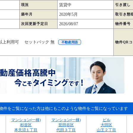
現況
賃貸中
引き渡し
築年月
2020年5月
取引き態
次回更新予定日
2026/08/07
物件番号
以上利用可 セットバック 無
物件QR
不動産用語
物件をご覧になった方は他にもこのような物件をご覧になっています
マンション(一棟)
マンション(一棟)
ビル
杉並区
世田谷区
大田区
本天沼１丁目
代田３丁目
山王２丁目