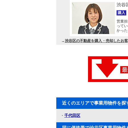
渋谷
購入
営業担
ってい
かった
→
渋谷区の不動産を購入・売却したお客
近くのエリアで事業用物件を探
・
千代田区
同じ価格帯で渋谷区事業用物件