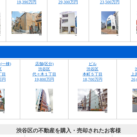
19,390万円
29,300万円
23,500万円
(一棟)
店舗(区分)
ビル
区
渋谷区
渋谷区
丁目
代々木１丁目
本町５丁目
上
0万円
19,800万円
18,700万円
26
渋谷区の不動産を購入・売却されたお客様