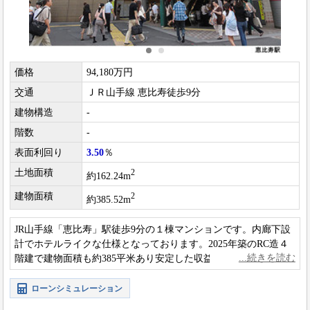
価格
94,180万円
交通
ＪＲ山手線 恵比寿徒歩9分
建物構造
-
階数
-
表面利回り
3.50
％
土地面積
2
約162.24m
建物面積
2
約385.52m
JR山手線「恵比寿」駅徒歩9分の１棟マンションです。内廊下設
計でホテルライクな仕様となっております。2025年築のRC造４
階建で建物面積も約385平米あり安定した収益が見込めます。
ローンシミュレーション