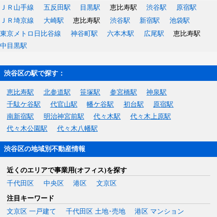
ＪＲ山手線
五反田駅
目黒駅
恵比寿駅
渋谷駅
原宿駅
ＪＲ埼京線
大崎駅
恵比寿駅
渋谷駅
新宿駅
池袋駅
東京メトロ日比谷線
神谷町駅
六本木駅
広尾駅
恵比寿駅
中目黒駅
渋谷区の駅で探す：
恵比寿駅
北参道駅
笹塚駅
参宮橋駅
神泉駅
千駄ケ谷駅
代官山駅
幡ケ谷駅
初台駅
原宿駅
南新宿駅
明治神宮前駅
代々木駅
代々木上原駅
代々木公園駅
代々木八幡駅
渋谷区の地域別不動産情報
近くのエリアで事業用(オフィス)を探す
千代田区
中央区
港区
文京区
注目キーワード
文京区 一戸建て
千代田区 土地･売地
港区 マンション