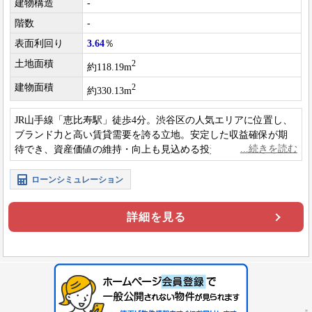
建物構造
-
階数
-
表面利回り
3.64
％
土地面積
2
約118.19m
建物面積
2
約330.13m
JR山手線「恵比寿駅」徒歩4分。渋谷区の人気エリアに位置し、
ブランド力と高い賃貸需要を誇る立地。安定した収益確保が期
待でき、資産価値の維持・向上も見込める投資用物件です。
ローンシミュレーション
詳細を見る