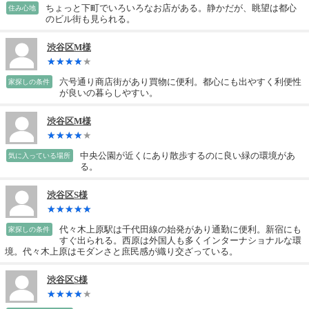
ちょっと下町でいろいろなお店がある。静かだが、眺望は都心
住み心地
のビル街も見られる。
渋谷区M様
六号通り商店街があり買物に便利。都心にも出やすく利便性
家探しの条件
が良いの暮らしやすい。
渋谷区M様
中央公園が近くにあり散歩するのに良い緑の環境があ
気に入っている場所
る。
渋谷区S様
代々木上原駅は千代田線の始発があり通勤に便利。新宿にも
家探しの条件
すぐ出られる。西原は外国人も多くインターナショナルな環
境。代々木上原はモダンさと庶民感が織り交ざっている。
渋谷区S様