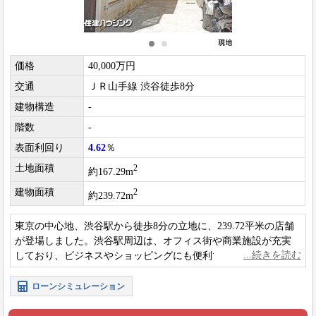
価格
40,000万円
交通
ＪＲ山手線 渋谷徒歩8分
建物構造
-
階数
-
表面利回り
4.62
％
土地面積
2
約167.29m
建物面積
2
約239.72m
東京の中心地、渋谷駅から徒歩8分の立地に、239.72平米の店舗
が登場しました。渋谷駅周辺は、オフィス街や商業施設が充実
しており、ビジネスやショッピングにも便利です。また、代官
山や恵比寿など、人気エリアも徒歩圏内です。
ローンシミュレーション