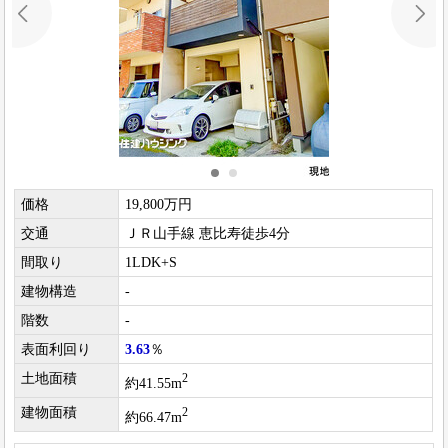
価格
19,800万円
交通
ＪＲ山手線 恵比寿徒歩4分
間取り
1LDK+S
建物構造
-
階数
-
表面利回り
3.63
％
土地面積
2
約41.55m
建物面積
2
約66.47m