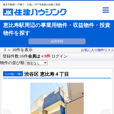
東京不動産(一戸建て、土地)｜1977年創業の信頼と実績
恵比寿駅周辺の事業用物件・収益物件・投資
物件を探す
会員登録
1 ～ 16件を表示
お気に入り物件リスト
登録件数:16件
会員は
＋9件
ログイン
物件の並び順
渋谷区 恵比寿４丁目
その他(一棟)