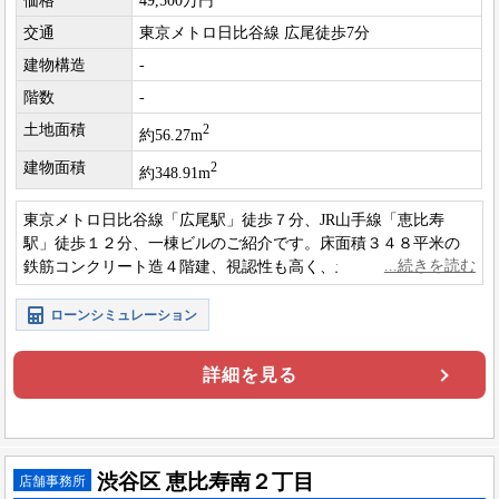
価格
49,500万円
交通
東京メトロ日比谷線 広尾徒歩7分
建物構造
-
階数
-
土地面積
2
約56.27m
建物面積
2
約348.91m
東京メトロ日比谷線「広尾駅」徒歩７分、JR山手線「恵比寿
駅」徒歩１２分、一棟ビルのご紹介です。床面積３４８平米の
鉄筋コンクリート造４階建、視認性も高く、土地としての資産
価値も期待できそうですね。
ローンシミュレーション
詳細を見る
渋谷区 恵比寿南２丁目
店舗事務所