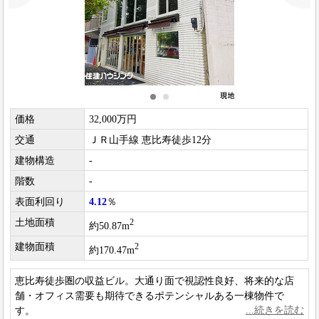
価格
32,000万円
交通
ＪＲ山手線 恵比寿徒歩12分
建物構造
-
階数
-
表面利回り
4.12
％
土地面積
2
約50.87m
建物面積
2
約170.47m
恵比寿徒歩圏の収益ビル。大通り面で視認性良好、将来的な店
舗・オフィス需要も期待できるポテンシャルある一棟物件で
す。